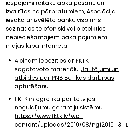
iespējami raitāku apkalpošanu un
izvairītos no pārpratumiem, Asociācija
iesaka ar izvēlēto banku vispirms
sazināties telefoniski vai pieteikties
nepieciešamajiem pakalpojumiem
mājas lapā internetā.
Aicinām iepazīties ar FKTK
sagatavoto materiālu:
Jautājumi un
atbildes par PNB Bankas darbības
apturēšanu
FKTK infografika par Latvijas
noguldījumu garantiju sistēmu:
https://www.fktk.lv/wp-
content/uploads/2019/08/ngf2019_3_L