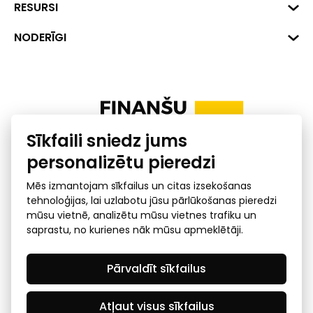
1045
Reģ. Nr. 40008002175
RESURSI
+371 287 18175
Banka: SEB Banka
Dati
NODERĪGI
info@financelatvia.eu
Kods: UNLALV2X
Materiāli
Līzings
Konta Nr. LV48UNLA0001000700732
Interaktīvie dati
Pensiju 2. līmenis
Uzņēmumu kredītspējas kalkulators
Finanšu pratība
Sīkfaili sniedz jums
Ombuds
personalizētu pieredzi
Mēs izmantojam sīkfailus un citas izsekošanas
tehnoloģijas, lai uzlabotu jūsu pārlūkošanas pieredzi
mūsu vietnē, analizētu mūsu vietnes trafiku un
saprastu, no kurienes nāk mūsu apmeklētāji.
Privātuma politika
GDPR subjekta piekļuves
Pārvaldīt sīkfailus
pieprasījums
© 2026 Latvijas Finanšu nozares asociācija - visas tiesības
rezervētas
Atļaut visus sīkfailus