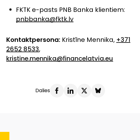
FKTK e-pasts PNB Banka klientiem:
pnbbanka@fktk.lv
Kontaktpersona:
Kristīne Mennika,
+371
2652 8533
,
kristine.mennika@financelatvia.eu
Dalies