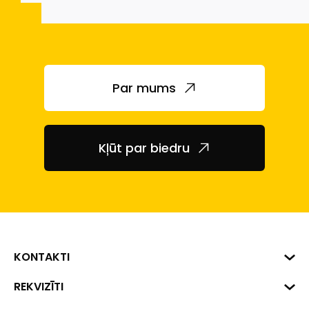
Par mums
Kļūt par biedru
KONTAKTI
Biznesa centrs "VERDE" Roberta
REKVIZĪTI
Hirša iela 1a (218.kab.), Rīga, LV-