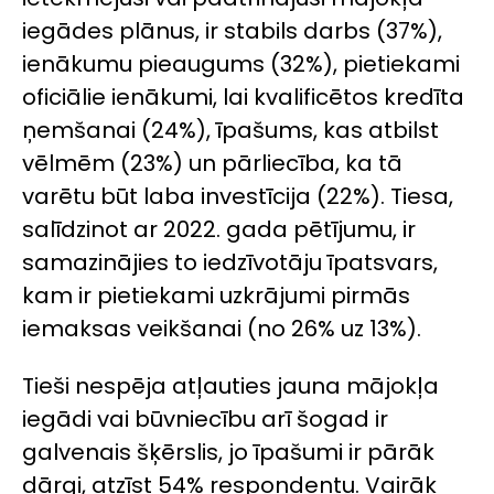
iegādes plānus, ir stabils darbs (37%),
ienākumu pieaugums (32%), pietiekami
oficiālie ienākumi, lai kvalificētos kredīta
ņemšanai (24%), īpašums, kas atbilst
vēlmēm (23%) un pārliecība, ka tā
varētu būt laba investīcija (22%). Tiesa,
salīdzinot ar 2022. gada pētījumu, ir
samazinājies to iedzīvotāju īpatsvars,
kam ir pietiekami uzkrājumi pirmās
iemaksas veikšanai (no 26% uz 13%).
Tieši nespēja atļauties jauna mājokļa
iegādi vai būvniecību arī šogad ir
galvenais šķērslis, jo īpašumi ir pārāk
dārgi, atzīst 54% respondentu. Vairāk