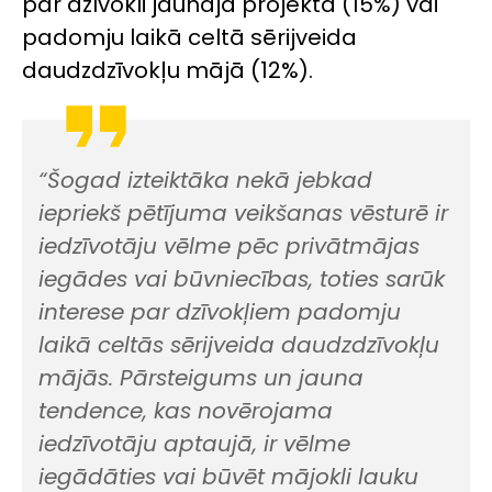
par dzīvokli jaunajā projektā (15%) vai
padomju laikā celtā sērijveida
daudzdzīvokļu mājā (12%).
“Šogad izteiktāka nekā jebkad
iepriekš pētījuma veikšanas vēsturē ir
iedzīvotāju vēlme pēc privātmājas
iegādes vai būvniecības, toties sarūk
interese par dzīvokļiem padomju
laikā celtās sērijveida daudzdzīvokļu
mājās. Pārsteigums un jauna
tendence, kas novērojama
iedzīvotāju aptaujā, ir vēlme
iegādāties vai būvēt mājokli lauku