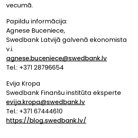
vecumā.
Papildu informācija:
Agnese Buceniece,
Swedbank Latvijā galvenā ekonomista
v.i.
agnese.buceniece@swedbank.lv
Tel.: +371 28796654
Evija Kropa
Swedbank Finanšu institūta eksperte
evija.kropa@swedbank.lv
Tel.: +371 67444610
https://blog.swedbank.lv/