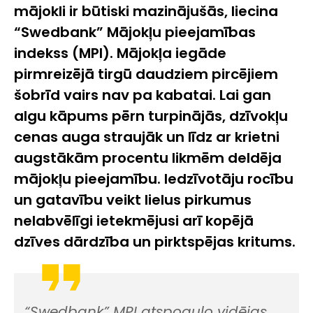
mājokli ir būtiski mazinājušās, liecina
“Swedbank” Mājokļu pieejamības
indekss (MPI). Mājokļa iegāde
pirmreizējā tirgū daudziem pircējiem
šobrīd vairs nav pa kabatai. Lai gan
algu kāpums pērn turpinājās, dzīvokļu
cenas auga straujāk un līdz ar krietni
augstākām procentu likmēm deldēja
mājokļu pieejamību. Iedzīvotāju rocību
un gatavību veikt lielus pirkumus
nelabvēlīgi ietekmējusi arī kopējā
dzīves dārdzība un pirktspējas kritums.
“Swedbank” MPI atspoguļo vidējas