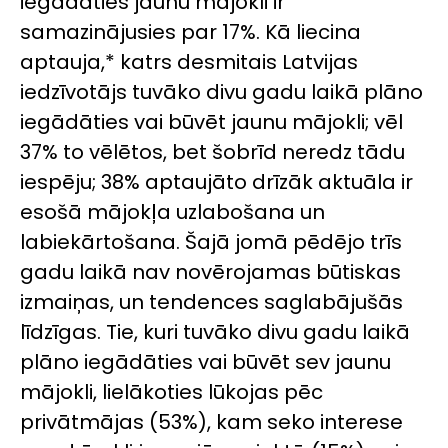
iegādāties jaunu mājokli ir
samazinājusies par 17%. Kā liecina
aptauja,* katrs desmitais Latvijas
iedzīvotājs tuvāko divu gadu laikā plāno
iegādāties vai būvēt jaunu mājokli; vēl
37% to vēlētos, bet šobrīd neredz tādu
iespēju; 38% aptaujāto drīzāk aktuāla ir
esošā mājokļa uzlabošana un
labiekārtošana. Šajā jomā pēdējo trīs
gadu laikā nav novērojamas būtiskas
izmaiņas, un tendences saglabājušās
līdzīgas. Tie, kuri tuvāko divu gadu laikā
plāno iegādāties vai būvēt sev jaunu
mājokli, lielākoties lūkojas pēc
privātmājas (53%), kam seko interese