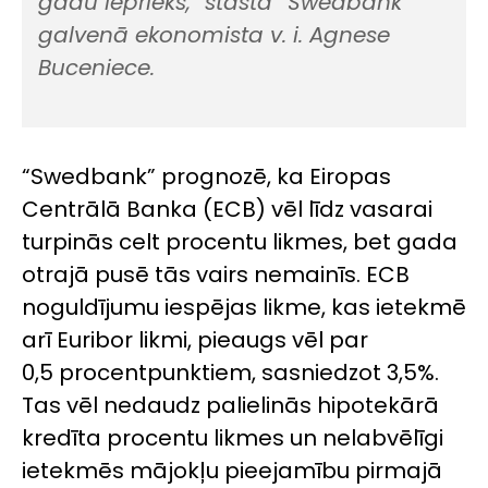
gadu iepriekš,”
stāsta “Swedbank”
galvenā ekonomista v. i. Agnese
Buceniece.
“Swedbank” prognozē, ka Eiropas
Centrālā Banka (ECB) vēl līdz vasarai
turpinās celt procentu likmes, bet gada
otrajā pusē tās vairs nemainīs. ECB
noguldījumu iespējas likme, kas ietekmē
arī Euribor likmi, pieaugs vēl par
0,5 procentpunktiem, sasniedzot 3,5%.
Tas vēl nedaudz palielinās hipotekārā
kredīta procentu likmes un nelabvēlīgi
ietekmēs mājokļu pieejamību pirmajā