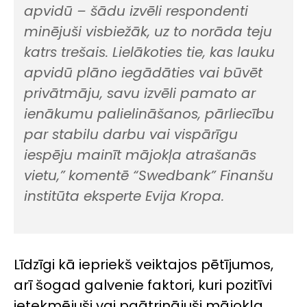
apvidū – šādu izvēli respondenti
minējuši visbiežāk, uz to norāda teju
katrs trešais. Lielākoties tie, kas lauku
apvidū plāno iegādāties vai būvēt
privātmāju, savu izvēli pamato ar
ienākumu palielināšanos, pārliecību
par stabilu darbu vai vispārīgu
iespēju mainīt mājokļa atrašanās
vietu,”
komentē “Swedbank” Finanšu
institūta eksperte Evija Kropa.
Līdzīgi kā iepriekš veiktajos pētījumos,
arī šogad galvenie faktori, kuri pozitīvi
ietekmējuši vai paātrinājuši mājokļa