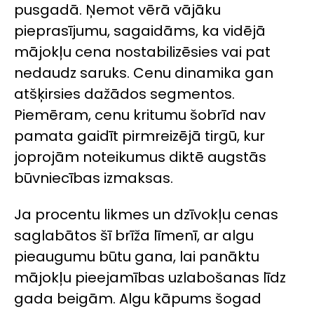
pusgadā. Ņemot vērā vājāku
pieprasījumu, sagaidāms, ka vidējā
mājokļu cena nostabilizēsies vai pat
nedaudz saruks. Cenu dinamika gan
atšķirsies dažādos segmentos.
Piemēram, cenu kritumu šobrīd nav
pamata gaidīt pirmreizējā tirgū, kur
joprojām noteikumus diktē augstās
būvniecības izmaksas.
Ja procentu likmes un dzīvokļu cenas
saglabātos šī brīža līmenī, ar algu
pieaugumu būtu gana, lai panāktu
mājokļu pieejamības uzlabošanas līdz
gada beigām. Algu kāpums šogad