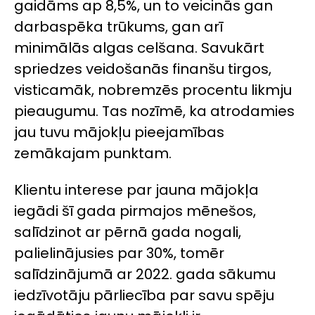
gaidāms ap 8,5%, un to veicinās gan
darbaspēka trūkums, gan arī
minimālās algas celšana. Savukārt
spriedzes veidošanās finanšu tirgos,
visticamāk, nobremzēs procentu likmju
pieaugumu. Tas nozīmē, ka atrodamies
jau tuvu mājokļu pieejamības
zemākajam punktam.
Klientu interese par jauna mājokļa
iegādi šī gada pirmajos mēnešos,
salīdzinot ar pērnā gada nogali,
palielinājusies par 30%, tomēr
salīdzinājumā ar 2022. gada sākumu
iedzīvotāju pārliecība par savu spēju