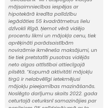
mājsaimniecības iespējas ar
hipotekārā kredīta palīdzību
iegādāties 55 kvadrātmetrus lielu
dzīvokli Rīgā. Ņemot vērā vidējo
procentu likmi un mājokļa cenu, tiek
aprēķināti parādsaistībām
novirzāmie ikmēneša maksājumi, un
tie tiek pretstatīti pusotras vidējās
neto algas attīstībai attiecīgajā
pilsētā.
“Kopumā aktivitāti mājokļu
tirgū ir nelabvēlīgi ietekmējusi
mājokļu pieejamības mazināšanās.
Noslēgto darījumu skaits 2022. gada
ceturtajā ceturksnī samazinājies par
nepilniem 9% salīdzinājumā ar to