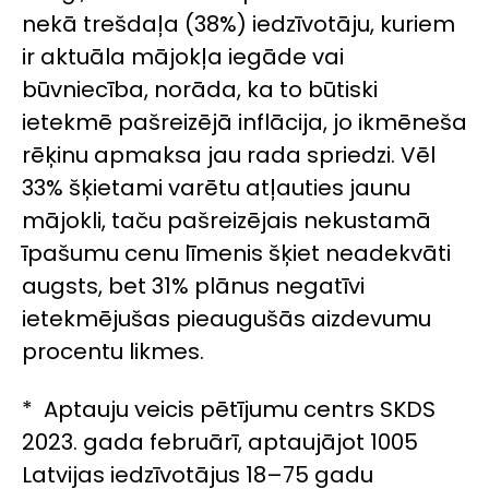
nekā trešdaļa (38%) iedzīvotāju, kuriem
ir aktuāla mājokļa iegāde vai
būvniecība, norāda, ka to būtiski
ietekmē pašreizējā inflācija, jo ikmēneša
rēķinu apmaksa jau rada spriedzi. Vēl
33% šķietami varētu atļauties jaunu
mājokli, taču pašreizējais nekustamā
īpašumu cenu līmenis šķiet neadekvāti
augsts, bet 31% plānus negatīvi
ietekmējušas pieaugušās aizdevumu
procentu likmes.
* Aptauju veicis pētījumu centrs SKDS
2023. gada februārī, aptaujājot 1005
Latvijas iedzīvotājus 18–75 gadu