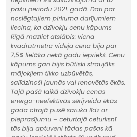
pašu periodu 2021. gadā. Dati par
noslēgtajiem pirkuma darījumiem
liecina, ka dzīvokļu cenu kāpums
Rīgā mazliet atslābis: viena
kvadrātmetra vidējā cena bija par
7,5% lielāka nekā gadu iepriekš. Cenu
kāpums gan bijis būtiski straujāks
mājokļiem tikko uzbūvētās,
salīdzinoši jaunās vai renovētās ēkās.
Tajā pašā laikā dzīvokļu cenas
energo-neefektīvās sērijveida ēkās
gada otrajā pusē saruka līdz ar
pieprasījumu – ceturtajā ceturksnī
tās bija aptuveni tādas pašas kā