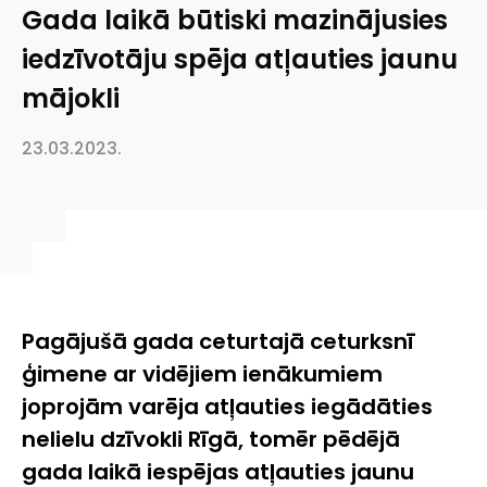
Gada laikā būtiski mazinājusies
iedzīvotāju spēja atļauties jaunu
mājokli
23.03.2023.
Pagājušā gada ceturtajā ceturksnī
ģimene ar vidējiem ienākumiem
joprojām varēja atļauties iegādāties
nelielu dzīvokli Rīgā, tomēr pēdējā
gada laikā iespējas atļauties jaunu