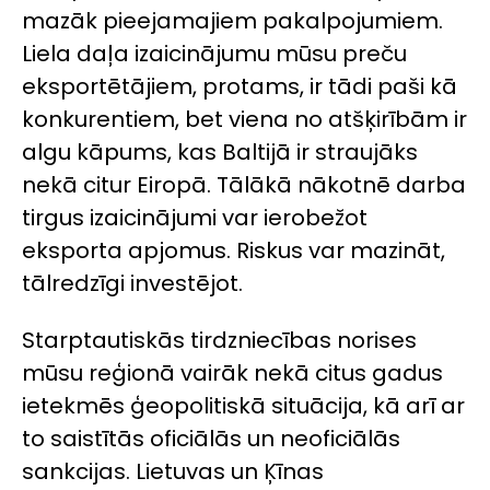
mazāk pieejamajiem pakalpojumiem.
Liela daļa izaicinājumu mūsu preču
eksportētājiem, protams, ir tādi paši kā
konkurentiem, bet viena no atšķirībām ir
algu kāpums, kas Baltijā ir straujāks
nekā citur Eiropā. Tālākā nākotnē darba
tirgus izaicinājumi var ierobežot
eksporta apjomus. Riskus var mazināt,
tālredzīgi investējot.
Starptautiskās tirdzniecības norises
mūsu reģionā vairāk nekā citus gadus
ietekmēs ģeopolitiskā situācija, kā arī ar
to saistītās oficiālās un neoficiālās
sankcijas. Lietuvas un Ķīnas