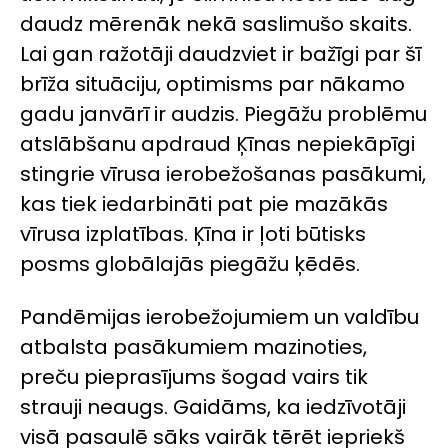
daudz mērenāk nekā saslimušo skaits.
Lai gan ražotāji daudzviet ir bažīgi par šī
brīža situāciju, optimisms par nākamo
gadu janvārī ir audzis. Piegāžu problēmu
atslābšanu apdraud Ķīnas nepiekāpīgi
stingrie vīrusa ierobežošanas pasākumi,
kas tiek iedarbināti pat pie mazākās
vīrusa izplatības. Ķīna ir ļoti būtisks
posms globālajās piegāžu ķēdēs.
Pandēmijas ierobežojumiem un valdību
atbalsta pasākumiem mazinoties,
preču pieprasījums šogad vairs tik
strauji neaugs. Gaidāms, ka iedzīvotāji
visā pasaulē sāks vairāk tērēt iepriekš