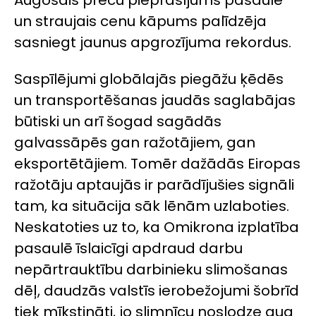
Augošais preču pieprasījums pasaulē
un straujais cenu kāpums palīdzēja
sasniegt jaunus apgrozījuma rekordus.
Saspīlējumi globālajās piegāžu ķēdēs
un transportēšanas jaudās saglabājas
būtiski un arī šogad sagādās
galvassāpēs gan ražotājiem, gan
eksportētājiem. Tomēr dažādās Eiropas
ražotāju aptaujās ir parādījušies signāli
tam, ka situācija sāk lēnām uzlaboties.
Neskatoties uz to, ka Omikrona izplatība
pasaulē īslaicīgi apdraud darbu
nepārtrauktību darbinieku slimošanas
dēļ, daudzās valstīs ierobežojumi šobrīd
tiek mīkstināti, jo slimnīcu noslodze aug