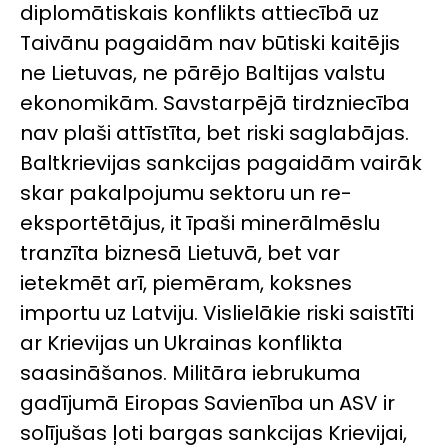
diplomātiskais konflikts attiecībā uz
Taivānu pagaidām nav būtiski kaitējis
ne Lietuvas, ne pārējo Baltijas valstu
ekonomikām. Savstarpējā tirdzniecība
nav plaši attīstīta, bet riski saglabājas.
Baltkrievijas sankcijas pagaidām vairāk
skar pakalpojumu sektoru un re-
eksportētājus, it īpaši minerālmēslu
tranzīta biznesā Lietuvā, bet var
ietekmēt arī, piemēram, koksnes
importu uz Latviju. Vislielākie riski saistīti
ar Krievijas un Ukrainas konflikta
saasināšanos. Militāra iebrukuma
gadījumā Eiropas Savienība un ASV ir
solījušas ļoti bargas sankcijas Krievijai,