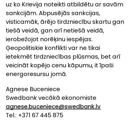
uz ko Krievija noteikti atbildētu ar savām
sankcijām. Abpusējās sankcijas,
visticamāk, ārējo tirdzniecību skartu gan
tiešā veidā, gan arī netiešā veidā,
ierobežojot norēķinu iespējas.
Ģeopolitiskie konflikti var ne tikai
ietekmēt tirdzniecības plūsmas, bet arī
veicināt kopējo cenu kāpumu, it īpaši
energoresursu jomā.
Agnese Buceniece
Swedbank
vecākā ekonomiste
agnese.buceniece@swedbank.lv
Tel.: +371 67 445 875