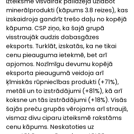
izteiksmē visvairāk palīdzēja uzlabot
minerālprodukti (kāpums 3.8 reizes), kas
izskaidroja gandrīz trešo daļu no kopējā
kāpuma. CSP ziņo, ka šajā grupā
visstraujāk audzis dabasgāzes
eksports. Turklāt, izskatās, ka ne tikai
cenu pieauguma ietekmē, bet arī
apjomos. Nozīmīgu devumu kopējā
eksporta pieaugumā veidoja arī
ķīmiskās rūpniecības produkti (+71%),
metāli un to izstrādājumi (+81%), kā arī
koksne un tās izstrādājumi (+18%). Visās
šajās preču grupās vērojams arī straujš,
vismaz divu ciparu izteiksmē rakstāms
cenu kāpums. Neskatoties uz