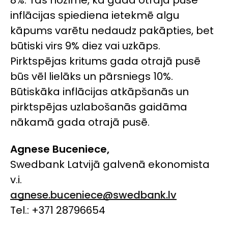
8%. Tas nozīmē, ka gada otrajā pusē
inflācijas spiediena ietekmē algu
kāpums varētu nedaudz pakāpties, bet
būtiski virs 9% diez vai uzkāps.
Pirktspējas kritums gada otrajā pusē
būs vēl lielāks un pārsniegs 10%.
Būtiskāka inflācijas atkāpšanās un
pirktspējas uzlabošanās gaidāma
nākamā gada otrajā pusē.
Agnese Buceniece,
Swedbank Latvijā galvenā ekonomista
v.i.
agnese.buceniece@swedbank.lv
Tel.: +371 28796654