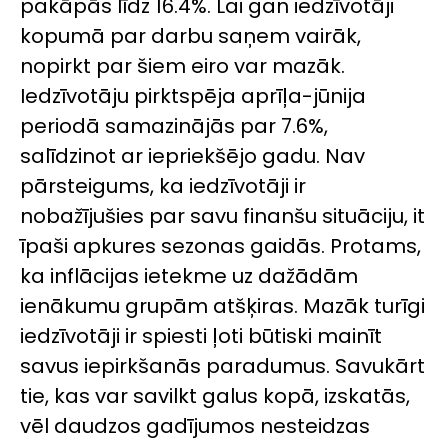
pakāpās līdz 16.4%. Lai gan iedzīvotāji
kopumā par darbu saņem vairāk,
nopirkt par šiem eiro var mazāk.
Iedzīvotāju pirktspēja aprīļa-jūnija
periodā samazinājās par 7.6%,
salīdzinot ar iepriekšējo gadu. Nav
pārsteigums, ka iedzīvotāji ir
nobažījušies par savu finanšu situāciju, it
īpaši apkures sezonas gaidās. Protams,
ka inflācijas ietekme uz dažādām
ienākumu grupām atšķiras. Mazāk turīgi
iedzīvotāji ir spiesti ļoti būtiski mainīt
savus iepirkšanās paradumus. Savukārt
tie, kas var savilkt galus kopā, izskatās,
vēl daudzos gadījumos nesteidzas