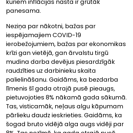
kuriem inflācijas nasta ir grūtāk
panesama.
Neziņa par nākotni, bažas par
iespējamajiem COVID-19
ierobežojumiem, bažas par ekonomikas
krīzi gan vietējā, gan ārvalstu tirgū
mudina darba devējus piesardzīgāk
raudzīties uz darbinieku skaita
palielināšanu. Gaidāms, ka bezdarba
līmenis šī gada otrajā pusē pieaugs,
pietuvojoties 8% nākamā gada sākumā.
Tas, visticamāk, neļaus algu kāpumam
pārlieku daudz ieskrieties. Gaidāms, ka
šogad bruto vidējā alga augs vidēji par