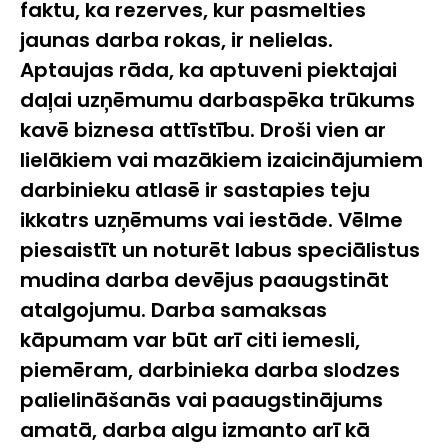
faktu, ka rezerves, kur pasmelties
jaunas darba rokas, ir nelielas.
Aptaujas rāda, ka aptuveni piektajai
daļai uzņēmumu darbaspēka trūkums
kavē biznesa attīstību. Droši vien ar
lielākiem vai mazākiem izaicinājumiem
darbinieku atlasē ir sastapies teju
ikkatrs uzņēmums vai iestāde. Vēlme
piesaistīt un noturēt labus speciālistus
mudina darba devējus paaugstināt
atalgojumu. Darba samaksas
kāpumam var būt arī citi iemesli,
piemēram, darbinieka darba slodzes
palielināšanās vai paaugstinājums
amatā, darba algu izmanto arī kā