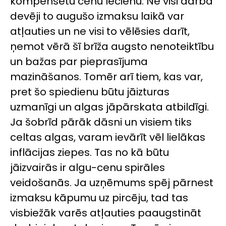
kompensētu cenu lēcienu. Ne visi darba
devēji to augušo izmaksu laikā var
atļauties un ne visi to vēlēsies darīt,
ņemot vērā šī brīža augsto nenoteiktību
un bažas par pieprasījuma
mazināšanos. Tomēr arī tiem, kas var,
pret šo spiedienu būtu jāizturas
uzmanīgi un algas jāpārskata atbildīgi.
Ja šobrīd pārāk dāsni un visiem tiks
celtas algas, varam ievārīt vēl lielākas
inflācijas ziepes. Tas no kā būtu
jāizvairās ir algu-cenu spirāles
veidošanās. Ja uzņēmums spēj pārnest
izmaksu kāpumu uz pircēju, tad tas
visbiežāk varēs atļauties paaugstināt