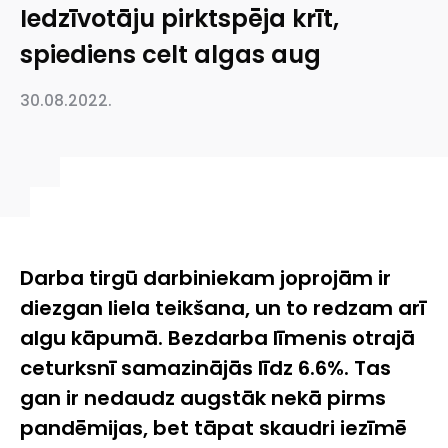
Iedzīvotāju pirktspēja krīt,
spiediens celt algas aug
30.08.2022.
Darba tirgū darbiniekam joprojām ir
diezgan liela teikšana, un to redzam arī
algu kāpumā. Bezdarba līmenis otrajā
ceturksnī samazinājās līdz 6.6%. Tas
gan ir nedaudz augstāk nekā pirms
pandēmijas, bet tāpat skaudri iezīmē