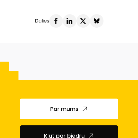
Dalies
Par mums
Kļūt par biedru