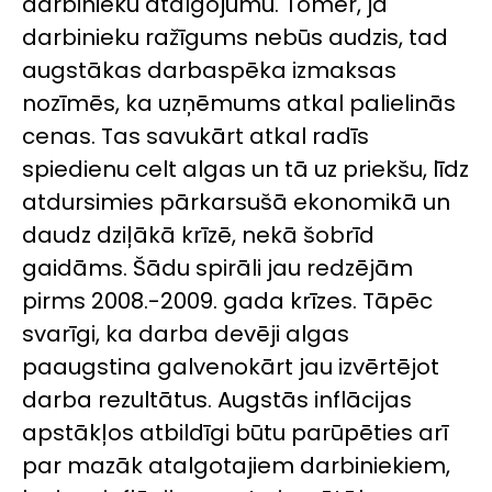
darbinieku atalgojumu. Tomēr, ja
darbinieku ražīgums nebūs audzis, tad
augstākas darbaspēka izmaksas
nozīmēs, ka uzņēmums atkal palielinās
cenas. Tas savukārt atkal radīs
spiedienu celt algas un tā uz priekšu, līdz
atdursimies pārkarsušā ekonomikā un
daudz dziļākā krīzē, nekā šobrīd
gaidāms. Šādu spirāli jau redzējām
pirms 2008.-2009. gada krīzes. Tāpēc
svarīgi, ka darba devēji algas
paaugstina galvenokārt jau izvērtējot
darba rezultātus. Augstās inflācijas
apstākļos atbildīgi būtu parūpēties arī
par mazāk atalgotajiem darbiniekiem,