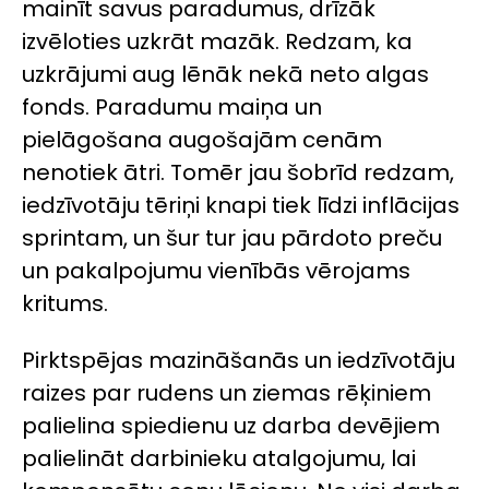
mainīt savus paradumus, drīzāk
izvēloties uzkrāt mazāk. Redzam, ka
uzkrājumi aug lēnāk nekā neto algas
fonds. Paradumu maiņa un
pielāgošana augošajām cenām
nenotiek ātri. Tomēr jau šobrīd redzam,
iedzīvotāju tēriņi knapi tiek līdzi inflācijas
sprintam, un šur tur jau pārdoto preču
un pakalpojumu vienībās vērojams
kritums.
Pirktspējas mazināšanās un iedzīvotāju
raizes par rudens un ziemas rēķiniem
palielina spiedienu uz darba devējiem
palielināt darbinieku atalgojumu, lai