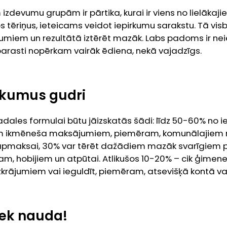
 izdevumu grupām ir pārtika, kurai ir viens no lielāk
 tēriņus, ieteicams veidot iepirkumu sarakstu. Tā visbi
miem un rezultātā iztērēt mazāk. Labs padoms ir neie
parasti nopērkam vairāk ēdiena, nekā vajadzīgs.
ākumus gudri
dales formulai būtu jāizskatās šādi: līdz 50-60% no 
iem ikmēneša maksājumiem, piemēram, komunālajiem
u apmaksai, 30% var tērēt dažādiem mazāk svarīgiem 
, hobijiem un atpūtai. Atlikušos 10-20% – cik ģimene
krājumiem vai ieguldīt, piemēram, atsevišķā kontā vai 
liek nauda!