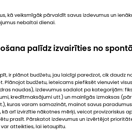
s, kā veiksmīgāk pārvaldīt savus izdevumus un ienāku
ājumus nebaltai dienai.
ošana palīdz izvairīties no spon
pīt, ir plānot budžetu, jau laicīgi paredzot, cik daudz
ēt. Plānojot budžetu, ieteicams piefiksēt vienuviet vis
idras naudas), izdevumus sadalot pa kategorijām: fi
mi, kredītmaksājumi utt.) un mainīgās izmaksas (pārti
utt.), kuras varam samazināt, mainot savus paradumus.
i, kā arī izvirzītie nākotnes mērķi, veicot provizoriskus 
rētu prasīt. Pārskatot izdevumus un izvērtējot prioritā
 var atteikties, lai ietaupītu.