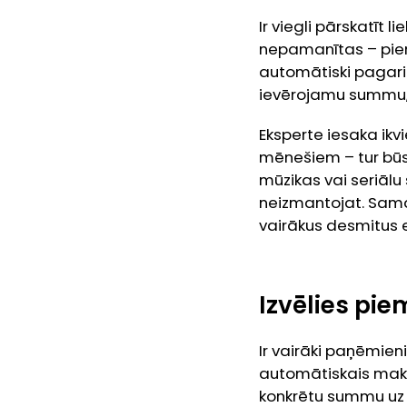
Ir viegli pārskatīt
nepamanītas – piemē
automātiski pagarin
ievērojamu summu, 
Eksperte iesaka ik
mēnešiem – tur būs 
mūzikas vai seriāl
neizmantojat. Sama
vairākus desmitus e
Izvēlies pi
Ir vairāki paņēmien
automātiskais maks
konkrētu summu uz a