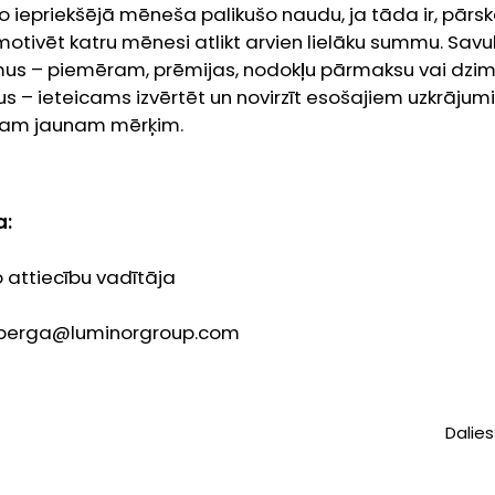
iepriekšējā mēneša palikušo naudu, ja tāda ir, pārska
motivēt katru mēnesi atlikt arvien lielāku summu. Savu
mus – piemēram, prēmijas, nodokļu pārmaksu vai dzi
us – ieteicams izvērtēt un novirzīt esošajiem uzkrājum
ādam jaunam mērķim.
a:
 attiecību vadītāja
onberga@luminorgroup.com
Dalies