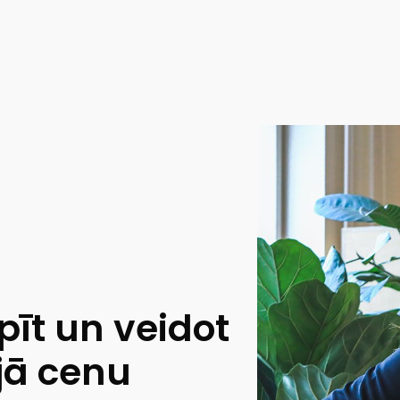
pīt un veidot
jā cenu