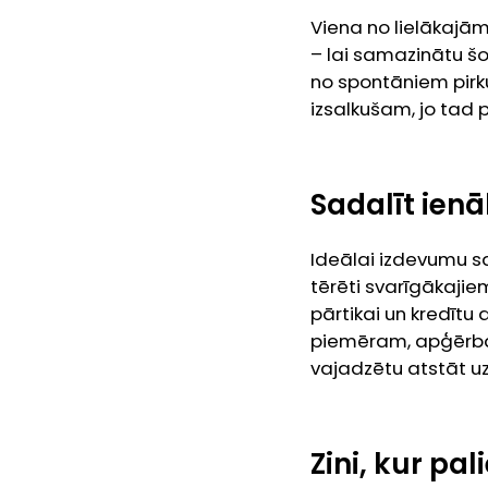
Viena no lielākajām
– lai samazinātu šos
no spontāniem pirku
izsalkušam, jo tad 
Sadalīt ien
Ideālai izdevumu sa
tērēti svarīgākaj
pārtikai un kredīt
piemēram, apģērbam
vajadzētu atstāt uz
Zini, kur pa