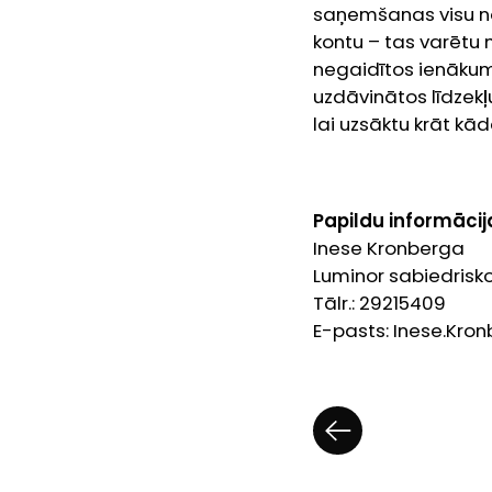
saņemšanas visu no 
kontu – tas varētu 
negaidītos ienāku
uzdāvinātos līdzekļ
lai uzsāktu krāt k
Papildu informācij
Inese Kronberga
Luminor sabiedrisko
Tālr.: 29215409
E-pasts: Inese.Kr