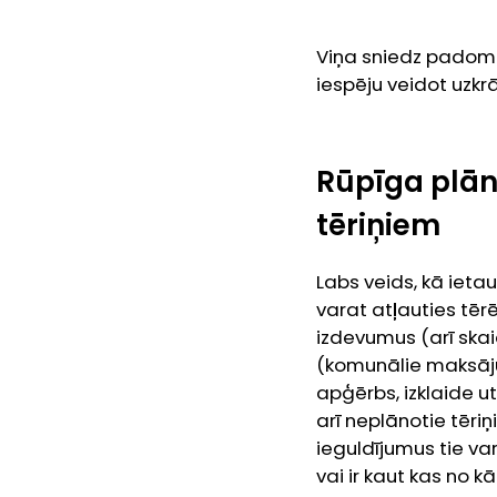
Viņa sniedz padomu
iespēju veidot uzkr
Rūpīga plān
tēriņiem
Labs veids, kā ietau
varat atļauties tēr
izdevumus (arī ska
(komunālie maksāju
apģērbs, izklaide 
arī neplānotie tēriņ
ieguldījumus tie va
vai ir kaut kas no kā