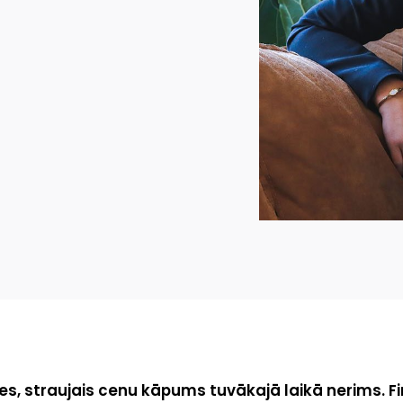
es, straujais cenu kāpums tuvākajā laikā nerims. F