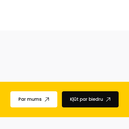
Par mums
Kļūt par biedru