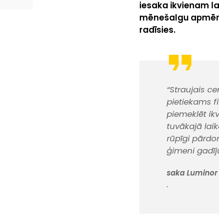
iesaka ikvienam la
mēnešalgu apmērā,
radīsies.
“Straujais c
pietiekams f
piemeklēt ik
tuvākajā lai
rūpīgi pārdom
ģimeni gadīj
saka Luminor 
.