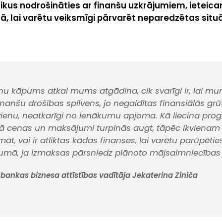
ikus nodrošināties ar finanšu uzkrājumiem, ieteica
 lai varētu veiksmīgi pārvarēt neparedzētas situāc
enu kāpums atkal mums atgādina, cik svarīgi ir, lai m
inanšu drošības spilvens, jo negaidītas finansiālās grū
vienu, neatkarīgi no ienākumu apjoma. Kā liecina pro
kā cenas un maksājumi turpinās augt, tāpēc ikvienam
āt, vai ir atliktas kādas finanses, lai varētu parūpētie
umā, ja izmaksas pārsniedz plānoto mājsaimniecības 
bankas biznesa attīstības vadītāja Jekaterina Ziniča