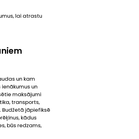
mus, lai atrastu
tāniem
 naudas un kam
us ienākumus un
ksētie maksājumi
ka, transports,
 Budžetā jāpiefiksē
aprēķinus, kādus
tes, būs redzams,