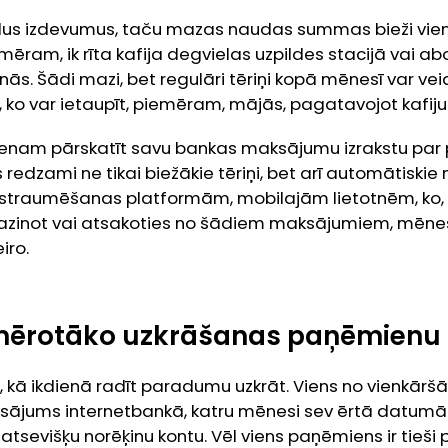
 lielus izdevumus, taču mazas naudas summas bieži vien
ram, ik rīta kafija degvielas uzpildes stacijā vai a
ās. Šādi mazi, bet regulāri tēriņi kopā mēnesī var vei
ko var ietaupīt, piemēram, mājās, pagatavojot kafiju
vienam pārskatīt savu bankas maksājumu izrakstu par
redzami ne tikai biežākie tēriņi, bet arī automātiski
u straumēšanas platformām, mobilajām lietotnēm, ko
zinot vai atsakoties no šādiem maksājumiem, mēnesī
iro.
emērotāko uzkrāšanas paņēmienu
i, kā ikdienā radīt paradumu uzkrāt. Viens no vienkārš
ājums internetbankā, katru mēnesi sev ērtā datumā
tsevišķu norēķinu kontu. Vēl viens paņēmiens ir tieši