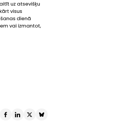
itīt uz atsevišķu
kārt visus
mšanas dienā
iem vai izmantot,