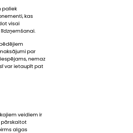
 paliek
bonementi, kas
dot visai
 līdzņemšanai.
 pēdējiem
e maksājumi par
, iespējams, nemaz
 var ietaupīt pat
ākajiem veidiem ir
 pārskaitot
 pirms algas