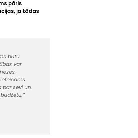
ms pāris
ijas, ja tādas
ums būtu
tības var
gnozes,
 ieteicams
s par sevi un
budžetu,”