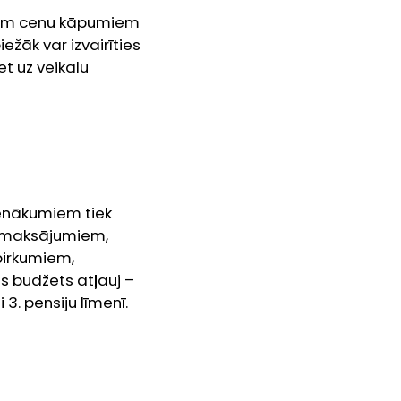
ajiem cenu kāpumiem
ežāk var izvairīties
t uz veikalu
ienākumiem tiek
 maksājumiem,
pirkumiem,
s budžets atļauj –
3. pensiju līmenī.