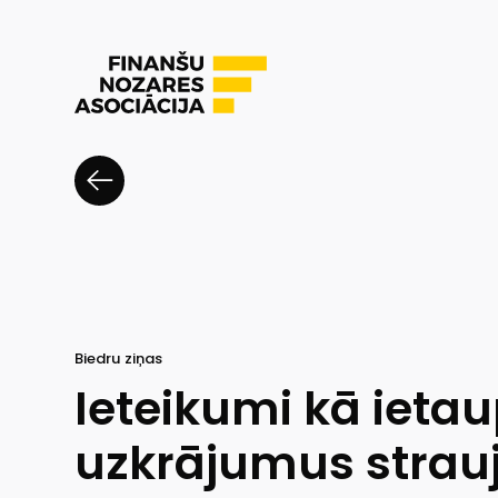
Biedru ziņas
Ieteikumi kā ietau
uzkrājumus strau