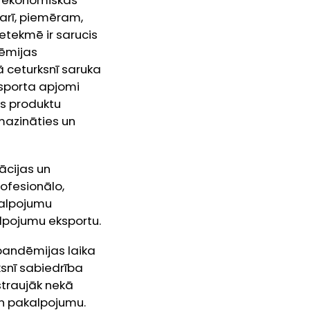
ās ekonomiskās
 arī, piemēram,
tekmē ir sarucis
dēmijas
ā ceturksnī saruka
ksporta apjomi
as produktu
mazināties un
mācijas un
ofesionālo,
kalpojumu
alpojumu eksportu.
pandēmijas laika
rksnī sabiedrība
straujāk nekā
 un pakalpojumu.