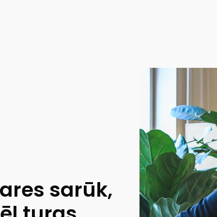
ares sarūk,
ēl turas