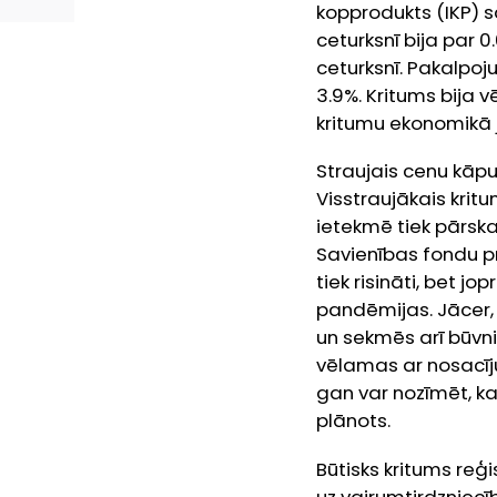
kopprodukts (IKP) s
ceturksnī bija par 
ceturksnī. Pakalpoj
3.9%. Kritums bija 
kritumu ekonomikā ja
Straujais cenu kāp
Visstraujākais kri
ietekmē tiek pārskat
Savienības fondu pr
tiek risināti, bet j
pandēmijas. Jācer,
un sekmēs arī būvnie
vēlamas ar nosacīju
gan var nozīmēt, ka
plānots.
Būtisks kritums reģ