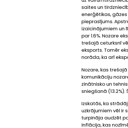
uz vairumtirdzniecī
saites un tirdzniecī
enerģētikas, gāzes
pieprasījums. Apstr
izaicinājumiem un l
par 1.6%. Nozare ek
trešajā ceturksnī vē
eksports. Tomēr ek
norāda, ka arī eksp
Nozare, kas trešajā 
komunikāciju nozar
zinātnisko un tehni
sniegšanā (13.2%). 
Izskatās, ka strād
uzkrājumiem vēl ir s
turpināja audzēt p
inflācija, kas nozī