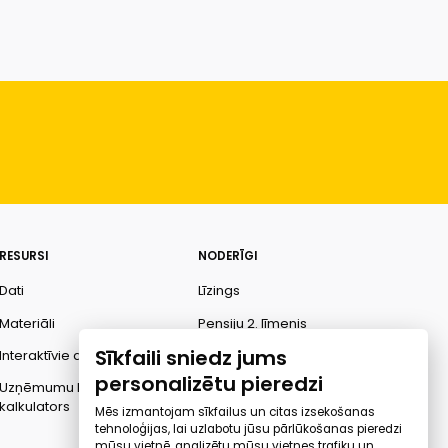
RESURSI
NODERĪGI
Dati
Līzings
Materiāli
Pensiju 2. līmenis
Sīkfaili sniedz jums
Interaktīvie dati
Finanšu pratība
personalizētu pieredzi
Uzņēmumu kredītspējas
Ombuds
kalkulators
Mēs izmantojam sīkfailus un citas izsekošanas
tehnoloģijas, lai uzlabotu jūsu pārlūkošanas pieredzi
mūsu vietnē, analizētu mūsu vietnes trafiku un