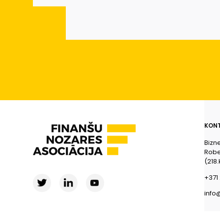
KONT
Bizn
Rober
(218.
+371 
info