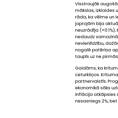
Visstraujāk augošā
mākslas, izklaides 
rāda, ka vēlme un 
joprojām bija aktu
neuzrādīja (+0.1%),
nedaudz samazināj
nevienlīdzību, dažā
nogalē patēriņa apj
taupīs uz ne pirm
Gaidāms, ka kritum
ceturkšņos. Krituma
partnervalstīs. Prog
ekonomikā sāks uzla
inflācija atkāpsie
nesasniegs 2%, be