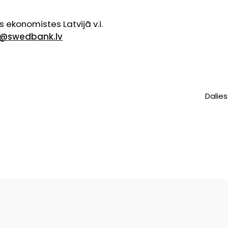
e
 ekonomistes Latvijā v.i.
e@swedbank.lv
Dalies