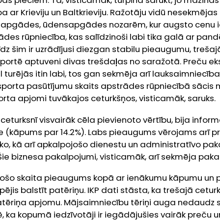
bas pleciem. Tā, visticamāk, turpina sarukt, jo mazin
ba ar Krieviju un Baltkrieviju. Ražotāju vidū nesekmējas
 apgādes, ūdensapgādes nozarēm, kur augsto cenu ie
ādes rūpniecība, kas salīdzinoši labi tika galā ar pan
īdz šim ir uzrādījusi diezgan stabilu pieaugumu, trešaj
sportē aptuveni divas trešdaļas no saražotā. Preču e
l turējās itin labi, tos gan sekmēja arī lauksaimniecīb
sporta pasūtījumu skaits apstrādes rūpniecībā sācis 
orta apjomi tuvākajos ceturkšņos, visticamāk, saruks.
ceturksnī visvairāk cēla pievienoto vērtību, bija infor
e (kāpums par 14.2%). Labs pieaugums vērojams arī pr
sko, kā arī apkalpojošo dienestu un administratīvo pa
Šie biznesa pakalpojumi, visticamāk, arī sekmēja pak
ājošo skaita pieaugums kopā ar ienākumu kāpumu un 
pējis balstīt patēriņu. IKP dati stāsta, ka trešajā cetu
atēriņa apjomu. Mājsaimniecību tēriņi auga nedaudz 
mē, ka kopumā iedzīvotāji ir iegādājušies vairāk preču