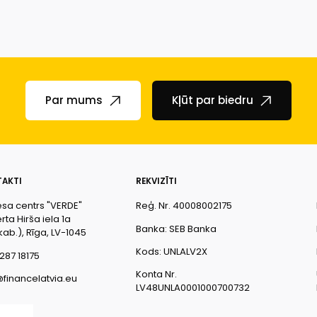
Par mums
Kļūt par biedru
AKTI
REKVIZĪTI
esa centrs "VERDE"
Reģ. Nr. 40008002175
ta Hirša iela 1a
Banka: SEB Banka
kab.), Rīga, LV-1045
Kods: UNLALV2X
287 18175
Konta Nr.
@financelatvia.eu
LV48UNLA0001000700732