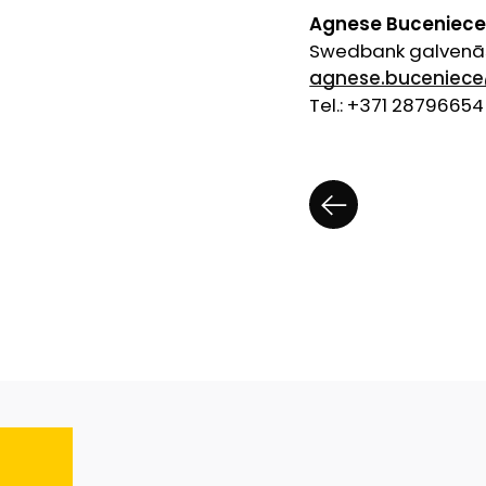
Agnese Buceniec
Swedbank
galvenās
agnese.buceniec
Tel.: +371 28796654