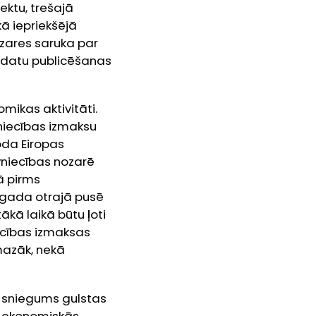
ektu, trešajā
ā iepriekšējā
ozares saruka par
a datu publicēšanas
mikas aktivitāti.
niecības izmaksu
ioda Eiropas
vniecības nozarē
kā pirms
 gada otrajā pusē
ākā laikā būtu ļoti
iecības izmaksas
 mazāk, nekā
is sniegums gulstas