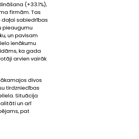
dināšana (+33.1%),
isma firmām. Tas
 daļai sabiedrības
īgu pieaugumu
iku, un pavisam
ielo ienākumu
Gaidāms, ka gada
tāji arvien vairāk
 nākamajos divos
u tirdzniecības
liela. Situācija
litāti un arī
pējams, pat