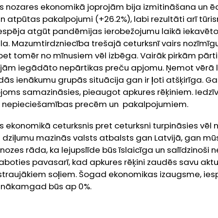
s nozares ekonomikā joprojām bija izmitināšana un ē
un atpūtas pakalpojumi (+26.2%), labi rezultāti arī tūr
iespēja atgūt pandēmijas ierobežojumu laikā iekavēto
āla. Mazumtirdzniecība trešajā ceturksnī vairs nozīm
 bet tomēr no mīnusiem vēl izbēga. Vairāk pirkām pārt
ām iegādāto nepārtikas preču apjomu. Ņemot vērā l
dās ienākumu grupās situācija gan ir ļoti atšķirīga. 
oms samazināsies, pieaugot apkures rēķiniem. Iedzīvo
ās nepieciešamības precēm un pakalpojumiem.
s ekonomikā ceturksnis pret ceturksni turpināsies vēl
 dziļumu mazinās valsts atbalsts gan Latvijā, gan mūs
nozes rāda, ka lejupslīde būs īslaicīga un salīdzinoši ne
boties pavasarī, kad apkures rēķini zaudēs savu aktua
s straujākiem soļiem. Šogad ekonomikas izaugsme, ies
t nākamgad būs ap 0%.