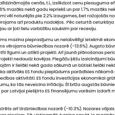
alīdzināmajās cenās, t.i., izslēdzot cenu pieauguma ef
0.6% mazāks nekā gadu iepriekš un par 1.7% mazāks nek
umi vēl noturējās pie 2.2% izaugsmes, bet ražojošās n
vērojams arī produktu nodokļos. Pēc ceturtā ceturkšņ
u ar ļoti lielu varbūtību sauksim par recesiju.
ums mazina pieprasījumu un nelabvēlīgi ietekmē ekono
tums vērojams būvniecības nozarē (-13.6%). Augsto būv
īti līgumi un atlikti projekti. Arī jaunā plānošanas per
ojekti nedaudz kavējas. Piegāžu ķēžu izaicinājumi bū
oprojām ir lielāki nekā gada sākumā un būtiski lielāki ne
 ka aktīvāks ES fondu pieplūdums parādīsies nākamā
cības aktivitāti. ES fondu investīcijas ekonomikai grūt
mu, ka tās neveicina inflāciju. Šī brīža augstās būvn
 par Latvijai piešķirto ES finansējumu varēsim izdarīt
istrēts arī tirdzniecības nozarē (-10.3%). Nozares vāja