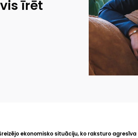
vis īrēt
reizējo ekonomisko situāciju, ko raksturo agresīva i