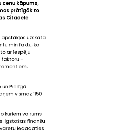
 cenu kāpums,
umos prātīgāk to
kas Citadele
os apstākļos uzskata
ntu min faktu, ka
to ar iespēju
 faktoru –
ar remontiem,
 un Pierīgā
 saņem vismaz 1150
 no kuriem vairums
s ilgstošas finanšu
o varētu iegādāties