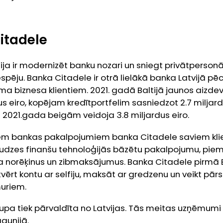
itadele
ija ir modernizēt banku nozari un sniegt privātpers
iespēju. Banka Citadele ir otrā lielākā banka Latvijā pē
oma biznesa klientiem. 2021. gadā Baltijā jaunos aizd
dus eiro, kopējam kredītportfelim sasniedzot 2.7 miljard
 2021.gada beigām veidoja 3.8 miljardus eiro.
jiem bankas pakalpojumiem banka Citadele saviem kl
audzes finanšu tehnoloģijās bāzētu pakalpojumu, pi
ta norēķinus un zibmaksājumus. Banka Citadele pirmā 
vērt kontu ar selfiju, maksāt ar gredzenu un veikt pārs
uriem.
pa tiek pārvaldīta no Latvijas. Tās meitas uzņēmumi u
gaunijā.