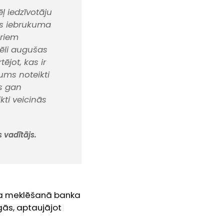
ēļ iedzīvotāju
jas iebrukuma
oriem
lēli augušas
ējot, kas ir
ums noteikti
ls gan
kti veicinās
 vadītājs.
kļa meklēšanā banka
ās, aptaujājot