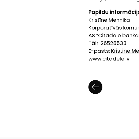
Papildu informācij
Kristīne Mennika
Korporatīvās komun
AS “Citadele banka
Tālr. 2652853
E-pasts:
Kristine.M
www.citadele.lv