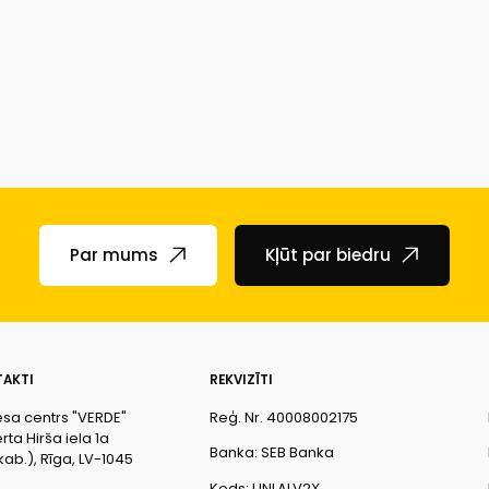
Par mums
Kļūt par biedru
AKTI
REKVIZĪTI
esa centrs "VERDE"
Reģ. Nr. 40008002175
ta Hirša iela 1a
Banka: SEB Banka
kab.), Rīga, LV-1045
Kods: UNLALV2X