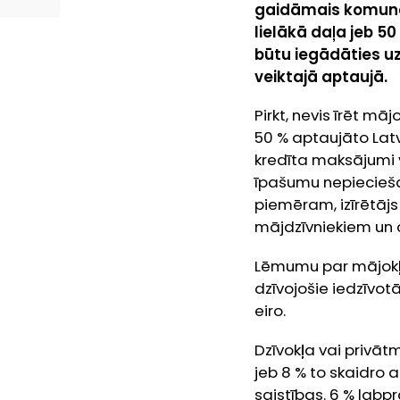
gaidāmais komun
lielākā daļa jeb 5
būtu iegādāties uz
veiktajā aptaujā.
Pirkt, nevis īrēt m
50 % aptaujāto Latv
kredīta maksājumi v
īpašumu nepiecieša
piemēram, izīrētājs 
mājdzīvniekiem un 
Lēmumu par mājokļa
dzīvojošie iedzīvot
eiro.
Dzīvokļa vai privāt
jeb 8 % to skaidro 
saistības. 6 % labp