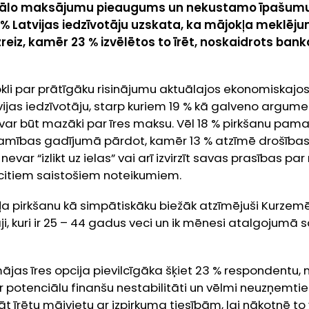
ālo maksājumu pieaugums un nekustamo īpašumu
0 % Latvijas iedzīvotāju uzskata, ka mājokļa meklēj
reiz, kamēr 23 % izvēlētos to īrēt, noskaidrots ban
ājokli par prātīgāku risinājumu aktuālajos ekonomiskaj
ijas iedzīvotāju, starp kuriem 19 % kā galveno argume
ar būt mazāki par īres maksu. Vēl 18 % pirkšanu pama
mības gadījumā pārdot, kamēr 13 % atzīmē drošības
nevar “izlikt uz ielas” vai arī izvirzīt savas prasības p
citiem saistošiem noteikumiem.
 pirkšanu kā simpātiskāku biežāk atzīmējuši Kurzemē
āji, kuri ir 25 – 44 gadus veci un ik mēnesi atalgojumā
mājas īres opcija pievilcīgāka šķiet 23 % respondentu,
ar potenciālu finanšu nestabilitāti un vēlmi neuzņemtie
rāt īrētu mājvietu ar izpirkuma tiesībām, lai nākotnē t