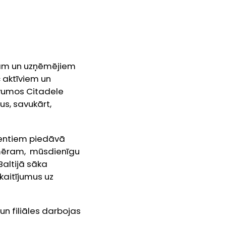
onām un uzņēmējiem
c aktīviem un
evumos Citadele
us, savukārt,
ientiem piedāvā
emēram, mūsdienīgu
Baltijā sāka
kaitījumus uz
n filiāles darbojas