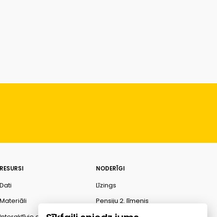
RESURSI
NODERĪGI
Dati
Līzings
Materiāli
Pensiju 2. līmenis
Interaktīvie dati
Finanšu pratība