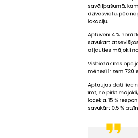
savā īpašumā, kamē
dzīvesvietu, pēc ne
lokāciju.
Aptuveni 4 % norāda
savukārt atsevišķos
atļauties mājokli n
Visbiežāk īres opcij
mēnesī ir zem 720 e
Aptaujas dati lieci
īrēt, ne pirkt mājo
locekļa. 15 % respon
savukārt 0,5 % atzīm