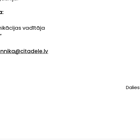
a:
ikācijas vadītāja
”
3
ennika@citadele.lv
Dalies