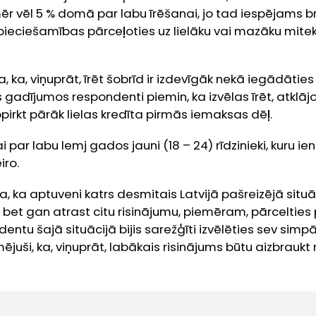
r vēl 5 % domā par labu īrēšanai, jo tad iespējams br
pieciešamības pārceļoties uz lielāku vai mazāku mitek
, ka, viņuprāt, īrēt šobrīd ir izdevīgāk nekā iegādātie
 gadījumos respondenti piemin, ka izvēlas īrēt, atklājo
opirkt pārāk lielas kredīta pirmās iemaksas dēļ.
ai par labu lemj gados jauni (18 – 24) rīdzinieki, kuru 
iro.
na, ka aptuveni katrs desmitais Latvijā pašreizējā situ
kli, bet gan atrast citu risinājumu, piemēram, pārcelti
dentu šajā situācijā bijis sarežģīti izvēlēties sev simpā
ējuši, ka, viņuprāt, labākais risinājums būtu aizbraukt 