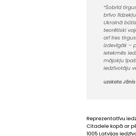
“Šobrīd tirgu
brīvo līdzek
Ukrainā būti
teorētiski v
arī īres tirg
izdevīgāk – 
ietekmēs ied
mājokļu īpašn
iedzīvotāju v
uzskata Jānis
Reprezentatīvu ied
Citadele kopā ar p
1005 Latvijas iedzīv