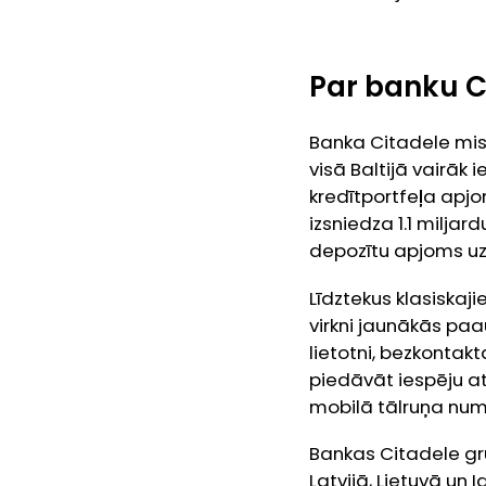
Par banku C
Banka Citadele mis
visā Baltijā vairāk 
kredītportfeļa apj
izsniedza 1.1 miljar
depozītu apjoms uz
Līdztekus klasiska
virkni jaunākās pa
lietotni, bezkontak
piedāvāt iespēju at
mobilā tālruņa num
Bankas Citadele gru
Latvijā, Lietuvā un I