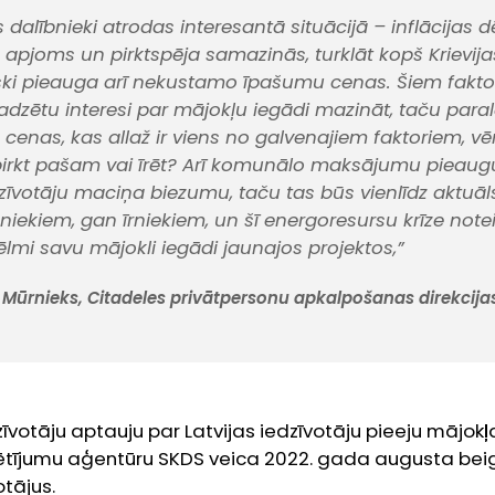
s dalībnieki atrodas interesantā situācijā – inflācijas d
ļu apjoms un pirktspēja samazinās, turklāt kopš Krievi
ski pieauga arī nekustamo īpašumu cenas. Šiem fakt
ajadzētu interesi par mājokļu iegādi mazināt, taču para
us cenas, kas allaž ir viens no galvenajiem faktoriem, vērt
pirkt pašam vai īrēt? Arī komunālo maksājumu pieaug
zīvotāju maciņa biezumu, taču tas būs vienlīdz aktuā
iekiem, gan īrniekiem, un šī energoresursu krīze notei
ēlmi savu mājokli iegādi jaunajos projektos,”
 Mūrnieks, Citadeles privātpersonu apkalpošanas direkcijas
zīvotāju aptauju par Latvijas iedzīvotāju pieeju mājo
ētījumu aģentūru SKDS veica 2022. gada augusta beig
otājus.