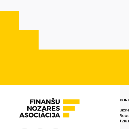
KONT
Bizn
Rober
(218.