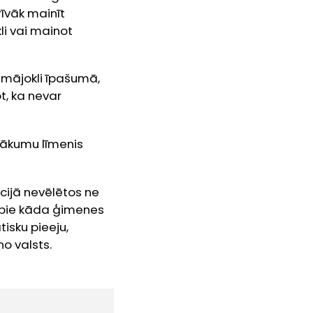
īvāk mainīt
li vai mainot
s mājokli īpašumā,
t, ka nevar
ienākumu līmenis
ācijā nevēlētos ne
es pie kāda ģimenes
tisku pieeju,
no valsts.