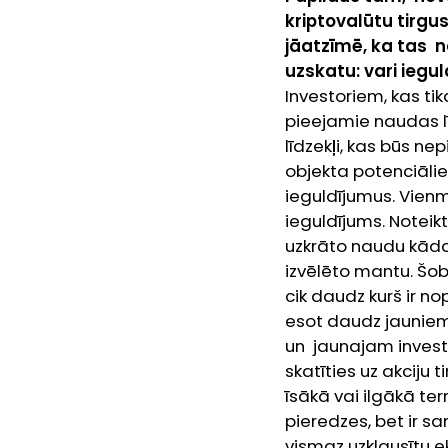
kriptovalūtu tirgu
jāatzīmē, ka tas n
uzskatu: vari iegul
Investoriem, kas tik
pieejamie naudas līd
līdzekļi, kas būs ne
objekta potenciālie
ieguldījumus. Vienmē
ieguldījums. Noteik
uzkrāto naudu kāda
izvēlēto mantu. Šobr
cik daudz kurš ir no
esot daudz jauniem 
un jaunajam inves
skatīties uz akciju
īsākā vai ilgākā t
pieredzes, bet ir sa
vismaz uzklausītu ek