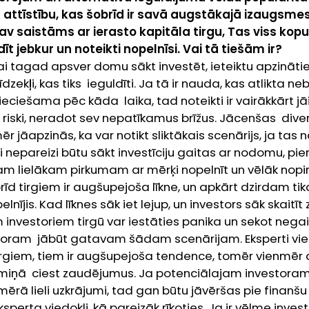
s attīstību, kas šobrīd ir savā augstākajā izaugsm
av saistāms ar ierasto kapitāla tirgu, Tas viss kop
dīt jebkur un noteikti nopelnīsi. Vai tā tiešām ir?
ai tagad apsver domu sākt investēt, ieteiktu apzināties,
zekļi, kas tiks ieguldīti. Ja tā ir nauda, kas atlikta
neb
pieciešama pēc kāda laika, tad noteikti ir vairākkārt j
 riski, neradot sev nepatīkamus brīžus. Jācenšas diver
r jāapzinās, ka var notikt sliktākais scenārijs, ja tas 
ti nepareizi būtu sākt investīciju gaitas ar nodomu, pi
m lielākam pirkumam ar mērķi nopelnīt un vēlāk nopir
īd tirgiem ir augšupejoša līkne, un apkārt dzirdam tika
pelnījis. Kad līknes sāk iet lejup, un investors sāk skait
investoriem tirgū var iestāties panika un sekot negaid
toram jābūt gatavam šādam scenārijam. Eksperti v
 tirgiem, tiem ir augšupejoša tendence, tomēr vienmēr a
ermiņā ciest zaudējumus. Ja potenciālajam investora
mērā lieli uzkrājumi, tad gan būtu jāvēršas pie finanšu 
sperta viedokli, kā pareizāk rīkoties. Ja ir vēlme inves