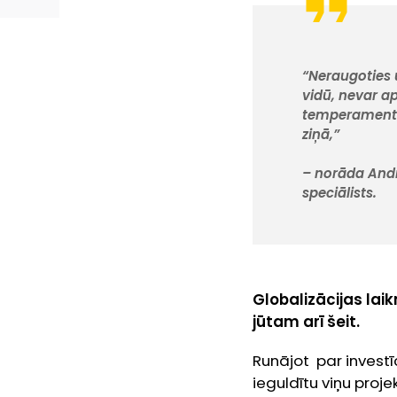
“Neraugoties u
vidū, nevar a
temperaments 
ziņā,”
– norāda And
speciālists.
Globalizācijas lai
jūtam arī šeit.
Runājot par investīc
ieguldītu viņu projek