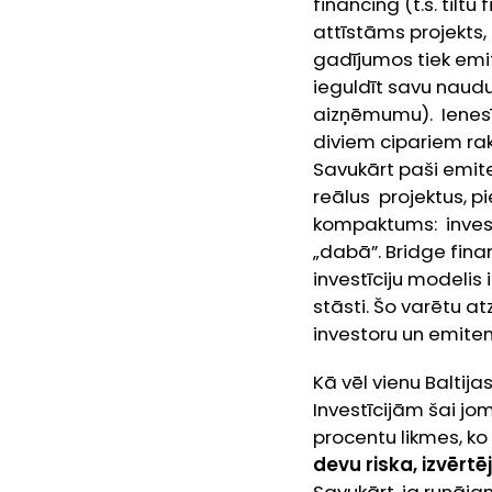
financing
(t.s. til
attīstāms projekts,
gadījumos tiek emitē
ieguldīt savu naudu
aizņēmumu). Ienesī
diviem cipariem raks
Savukārt paši emite
reālus projektus, p
kompaktums: investo
„dabā”.
Bridge fina
investīciju modelis 
stāsti. Šo varētu atz
investoru un emiten
Kā vēl vienu Baltij
Investīcijām šai jo
procentu likmes, ko
devu riska, izvērt