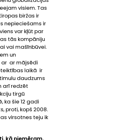
ienu globalizācijas
pieejam visiem. Tas
iropas biržas ir
as nepieciešams ir
viens var kļūt par
ēlas tās kompāniju
jai vai mašīnbūvei.
giem un
 ar ar
mājsēdi
eiktības laikā ir
ī stimulu daudzums
 arī redzēt
ciju tirgū
 ka šie 12 gadi
s, proti, kopš 2008.
as virsotnes teju ik
ti, kā piemēram,