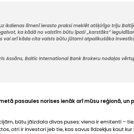
z ikdienas līmenī ierasto praksi meklēt atšķirīgo triju Balti
pgalvot, ka kādā no valstīm būtu īpaši „karstāks” ieguldīš
vai arī kāda cita valsts būtu jūtami atpalikušāka investīc
ris Assāns,
Baltic International Bank
Brokeru nodaļas vērts
kmetā pasaules norises ienāk arī mūsu reģionā, un 
ijām, būtu jāizdala divas puses: viena ir emitenti – tie,
tos, otri ir investori jeb tie, kas savus līdzekļus kaut kur