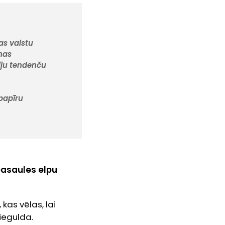
jas valstu
anas
iju tendenču
papīru
pasaules elpu
 kas vēlas, lai
 iegulda.