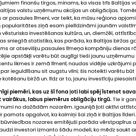
jumiem finanšu tirgos, minams, ka visas trīs Baltijas v
 Baltijas valstu uzņēmumu akcijas un obligācijas. Tomēr
r pasaules līmeni, var teikt, ka mūsu reģiona apjomi ir 
 popularitātes ziņā esam pielīdzināmi jaunām valstīm
n vēsturiska investēšanas kultūra, un, diemžēl, attīstība
ržas sniegtā statistika, kas parāda, ka Baltijas biržas
āms ar atsevišķu pasaules līmeņa kompāniju dienas rā
zējie apstākļi varētu būt auglīgi tieši jaunu uzņēmumu
rocentu likmes ir zemā līmenī, naudas vidējie uzkrājumi
e par ieguldīšanu
sit augstu vilni
; šis noteikti varētu bū
tēšanu biržā un. līdz ar to, jaunu investīciju piesaisti
īgi piemēri, kas uz šī fona ļoti labi spēj īstenot sava
 vairākus, labus piemērus obligāciju tirgū.
Tie ir gan
ņēmumi no dažādām nozarēm. Igaunijā ļoti aktīvi attī
r pamats apgalvot, ka kaimiņi šai ziņā ir Baltijas līderi
 būvniecības nozares emitējuši parāda vērstpapīrus ar
audzi investori izmanto šādu modeli, ko mēdz saukt a