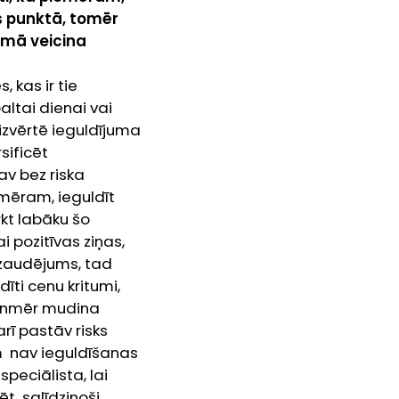
es punktā, tomēr
umā veicina
 kas ir tie
altai dienai
vai
āizvērtē ieguldījuma
sificēt
nav bez riska
emēram, ieguldīt
kt labāku šo
i pozitīvas ziņas,
īt zaudējums, tad
īti cenu kritumi,
ienmēr mudina
rī pastāv risks
m nav ieguldīšanas
speciālista, lai
tēt salīdzinoši