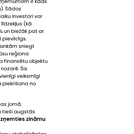
, uzņēmumam ir kāds
u). Šādos
laiku investori var
līdzekļus (kā
% un biežāk pat ar
 pievilcīgs.
 bankām sniegt
mūsu reģiona
ša finansētu objektu
 nozarē. Šis
vienīgi veiksmīgi
la piekrišana no
nas jomā.
a tieši augstās
 uzņemties zināmu