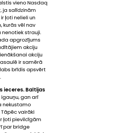
alstis vieno
Nasdaq
, ja salīdzinām
ļoti nelieli un
, kurās vēl nav
 nenotiek strauji.
 gada apgrozījums
dītājiem akciju
 ienākšanai akciju
 pasaulē ir samērā
t labs brīdis apsvērt
.
s ieceres. Baltijas
 igauņu, gan arī
sta nekustamo
. Tāpēc vairāki
 ļoti pievilcīgām
rī par
bridge