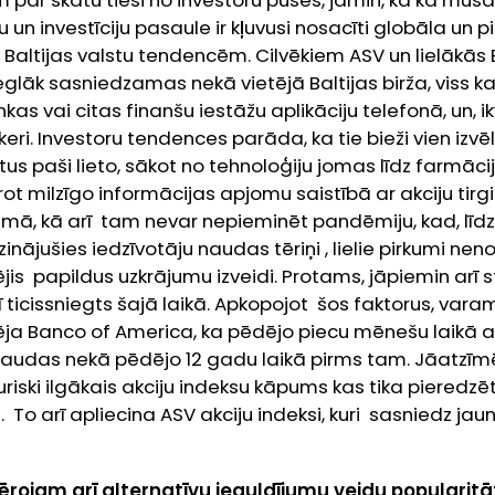
m par skatu tieši no investoru puses, jāmin, ka ka mūsd
 un investīciju pasaule ir kļuvusi nosacīti globāla un 
 Baltijas valstu tendencēm. Cilvēkiem ASV un lielākās E
glāk sasniedzamas nekā vietējā Baltijas birža, viss k
as vai citas finanšu iestāžu aplikāciju telefonā, un, ik
eri. Investoru tendences parāda, ka tie bieži vien izv
tus paši lieto, sākot no tehnoloģiju jomas līdz farmāci
t milzīgo informācijas apjomu saistībā ar akciju tir
mā, kā arī tam nevar nepieminēt pandēmiju, kad, līdz
ājušies iedzīvotāju naudas tēriņi , lielie pirkumi nenot
kmējis papildus uzkrājumu izveidi. Protams, jāpiemin ar
 ticissniegts šajā laikā. Apkopojot šos faktorus, varam
cēja
Banco of America
, ka pēdējo piecu mēnešu laikā ak
naudas nekā pēdējo 12 gadu laikā pirms tam. Jāatzīmē,
uriski ilgākais akciju indeksu kāpums kas tika pieredzēt
 To arī apliecina ASV akciju indeksi, kuri sasniedz jaun
rojam arī alternatīvu ieguldījumu veidu popularitā