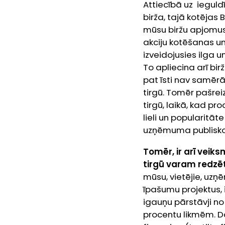
Attiecībā uz ieguldī
birža, tajā kotējas
mūsu biržu apjomus a
akciju kotēšanas un
izveidojusies ilga u
To apliecina arī bi
pat īsti nav samēr
tirgū. Tomēr pašrei
tirgū, laikā, kad p
lieli un popularitāt
uzņēmuma publisko ko
Tomēr, ir arī veiksm
tirgū varam redzēt
mūsu, vietējie, uz
īpašumu projektus, i
igauņu pārstāvji no
procentu likmēm. D