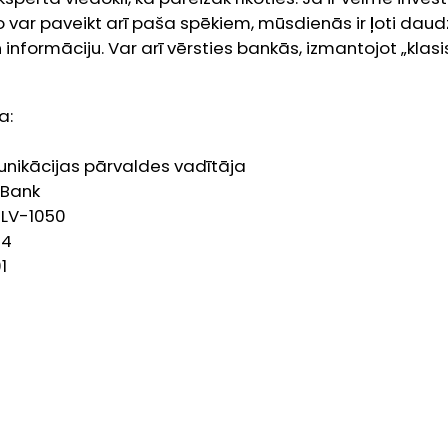
 var paveikt arī paša spēkiem, mūsdienās ir ļoti daudz
informāciju. Var arī vērsties bankās, izmantojot „klas
a:
nikācijas pārvaldes vadītāja
 Bank
, LV-1050
44
1