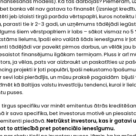
tu finansēšanas modelis). Kā tas darbojas? Piemēram
 bet banka vēl nav gatava to finansēt (izsniegt kredīt
ti jeb izlaisti tirgū parāda vērtspapīri, kuros noteiktu 
, parasti tie ir 2-3 gadi, un uzņēmums tādējādi iegūst 
gums šiem vērstpapīriem ir labs – sākot vismaz no 5 
tāms lielums, īpaši eiro valūtā šāds ienesīgums ir ļoti
nti tādējādi var paveikt pirmos darbus, un vēlāk jau
iesaistot finansējumu ilgākam termiņam. Pluss ir arī 
rs, ja vēlas, pats var aizbraukt un paskatīties uz pa
ncing
projekti ir ļoti populāri, īpaši nekustamo īpašumu
ir sevi labi pierādījis, un mūsu praksē pagaidām bijuši 
īmēt kā Baltijas valstu investīciju tendenci, kurai ir lie
tu puses.
as tirgus specifiku var minēt emitentus ātrās kreditēša
mā ir sava specifika, bet investorus motivē un piesaist
 emitenti piedāvā.
Netrūkst investoru, kas ir gatavi
ējot to attiecībā pret potenciālo ienesīgumu.