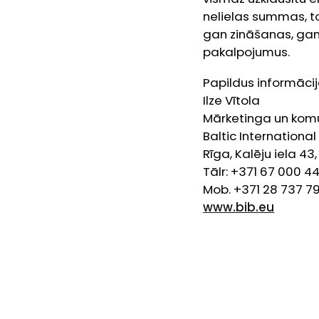
nelielas summas, to
gan zināšanas, gan 
pakalpojumus.
Papildus informācij
Ilze Vītola
Mārketinga un komu
Baltic International
Rīga, Kalēju iela 43
Tālr: +371 67 000 4
Mob. +371 28 737 79
www.bib.eu