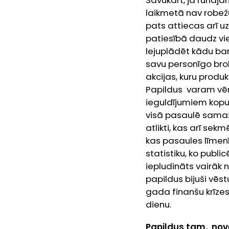
Savukārt, ja runāja
laikmetā nav robežu
pats attiecas arī uz
patiesībā daudz vie
lejuplādēt kādu bank
savu personīgo brok
akcijas, kuru produk
Papildus varam vēro
ieguldījumiem kopu
visā pasaulē samazin
atlikti, kas arī se
kas pasaules līmenī
statistiku, ko publi
iepludināts vairāk 
papildus bijuši vēst
gada finanšu krīzes.
dienu.
Papildus tam, novē