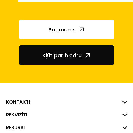
Par mums
Kļūt par biedru
KONTAKTI
Biznesa centrs "VERDE" Roberta
REKVIZĪTI
Hirša iela 1a (218.kab.), Rīga, LV-
1045
Reģ. Nr. 40008002175
RESURSI