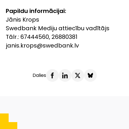
Papildu informācijai:
Jānis Krops
Swedbank Mediju attiecību vadītājs
Tālr.: 67444560, 26880381
janis.krops@swedbank.lv
Dalies