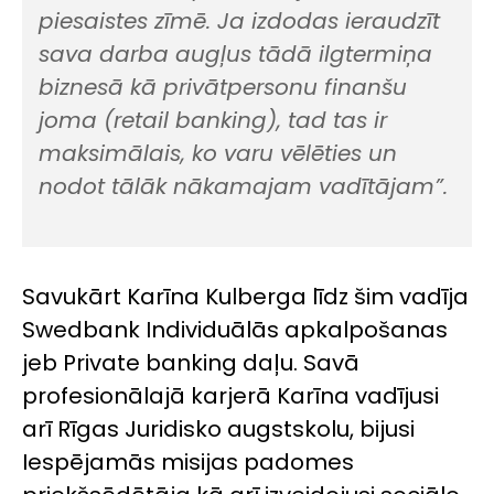
piesaistes zīmē. Ja izdodas ieraudzīt
sava darba augļus tādā ilgtermiņa
biznesā kā privātpersonu finanšu
joma (
retail banking
), tad tas ir
maksimālais, ko varu vēlēties un
nodot tālāk nākamajam vadītājam”.
Savukārt Karīna Kulberga līdz šim vadīja
Swedbank Individuālās apkalpošanas
jeb Private banking daļu. Savā
profesionālajā karjerā Karīna vadījusi
arī Rīgas Juridisko augstskolu, bijusi
Iespējamās misijas padomes