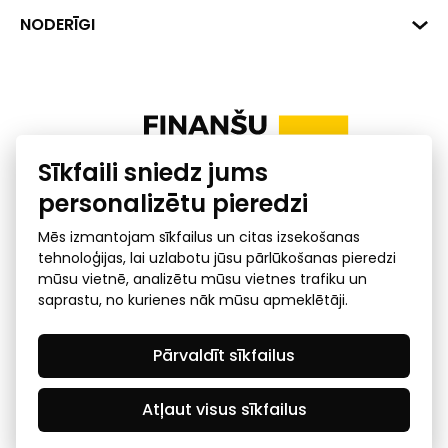
+371 287 18175
Banka: SEB Banka
Dati
NODERĪGI
info@financelatvia.eu
Kods: UNLALV2X
Materiāli
Līzings
Konta Nr. LV48UNLA0001000700732
Interaktīvie dati
Pensiju 2. līmenis
Uzņēmumu kredītspējas kalkulators
Finanšu pratība
Sīkfaili sniedz jums
Ombuds
personalizētu pieredzi
Mēs izmantojam sīkfailus un citas izsekošanas
tehnoloģijas, lai uzlabotu jūsu pārlūkošanas pieredzi
mūsu vietnē, analizētu mūsu vietnes trafiku un
saprastu, no kurienes nāk mūsu apmeklētāji.
Privātuma politika
GDPR subjekta piekļuves
Pārvaldīt sīkfailus
pieprasījums
© 2026 Latvijas Finanšu nozares asociācija - visas tiesības
rezervētas
Atļaut visus sīkfailus
Created by Mediapark