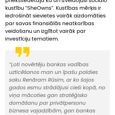
priekšsēdētāja kā arī izveidojusi sociālo
kustību “SheOwns”. Kustības mērķis ir
iedrošināt sievietes vairāk aizdomāties
par savas finansiālās neatkarības
veidošanu un izglītot vairāk par
investīciju tematiem.
“Ļoti novērtēju bankas vadības
uzticēšanos man un īpašu paldies
saku Renāram Rūsim, ar ko šajos
gados esmu strādājusi cieši kopā, no
viņa mācoties gan stratēģisko
domāšanu par privātpersonu
biznesa vajadzībām, gan bankas