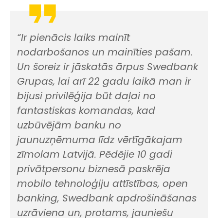
“Ir pienācis laiks mainīt
nodarbošanos un mainīties pašam.
Un šoreiz ir jāskatās ārpus Swedbank
Grupas, lai arī 22 gadu laikā man ir
bijusi privilēģija būt daļai no
fantastiskas komandas, kad
uzbūvējām banku no
jaunuzņēmuma līdz vērtīgākajam
zīmolam Latvijā. Pēdējie 10 gadi
privātpersonu biznesā paskrēja
mobilo tehnoloģiju attīstības,
open
banking
, Swedbank apdrošināšanas
uzrāviena un, protams, jauniešu