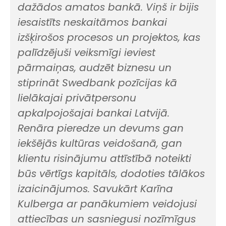
dažādos amatos bankā. Viņš ir bijis
iesaistīts neskaitāmos bankai
izšķirošos procesos un projektos, kas
palīdzējuši veiksmīgi ieviest
pārmaiņas, audzēt biznesu un
stiprināt Swedbank pozīcijas kā
lielākajai privātpersonu
apkalpojošajai bankai Latvijā.
Renāra pieredze un devums gan
iekšējās kultūras veidošanā, gan
klientu risinājumu attīstībā noteikti
būs vērtīgs kapitāls, dodoties tālākos
izaicinājumos. Savukārt Karīna
Kulberga ar panākumiem veidojusi
attiecības un sasniegusi nozīmīgus