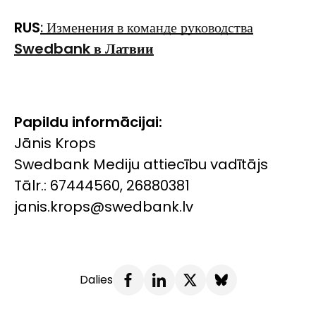
RUS
: Изменения в команде руководства
Swedbank
в Латвии
Papildu informācijai:
Jānis Krops
Swedbank Mediju attiecību vadītājs
Tālr.: 67444560, 26880381
janis.krops@swedbank.lv
Dalies