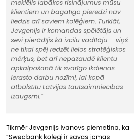
meklējis labākos risinājumus mūsu
klientiem un bagātīgo pieredzi nav
liedzis arī saviem kolēģiem. Turklāt,
Jevgenijs ir komandas spēlētājs un
sevi pierādījis kā izcilu vadītāju – viņš
ne tikai spēj redzēt lielos stratēģiskos
mērķus, bet arī nepazaudē klientu
apkalpošanā tik svarīgo ikdienas
ierasto darbu nozīmi, lai kopā
atbalstītu Latvijas tautsaimniecības
izaugsmi.”
Tikmēr Jevgenijs Ivanovs piemetina, ka
“Swedbank kolēģi ir savas jomas