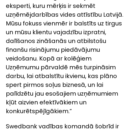
eksperti, kuru mērķis ir sekmēt
uzņēmējdarbības vides attīstību Latvijā.
Mūsu fokuss vienmēr ir balstīts uz tirgus
un mūsu klientu vajadzību izpratni,
dalīšanos zināšanās un atbilstošu
finanšu risinājumu piedāvājumu
veidošanu. Kopā ar kolēģiem
Uzņēmumu pārvaldē mēs turpināsim
darbu, lai atbalstītu ikvienu, kas plāno
spert pirmos soļus biznesā, un lai
palīdzētu jau esošajiem uzņēmumiem
kļūt aizvien efektīvākiem un
konkurētspējīgākiem.”
Swedbank vadības komandā šobrīd ir