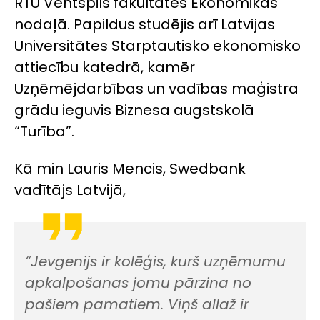
RTU Ventspils fakultātes Ekonomikas
nodaļā. Papildus studējis arī Latvijas
Universitātes Starptautisko ekonomisko
attiecību katedrā, kamēr
Uzņēmējdarbības un vadības maģistra
grādu ieguvis Biznesa augstskolā
“Turība”.
Kā min Lauris Mencis, Swedbank
vadītājs Latvijā,
“Jevgenijs ir kolēģis, kurš uzņēmumu
apkalpošanas jomu pārzina no
pašiem pamatiem. Viņš allaž ir