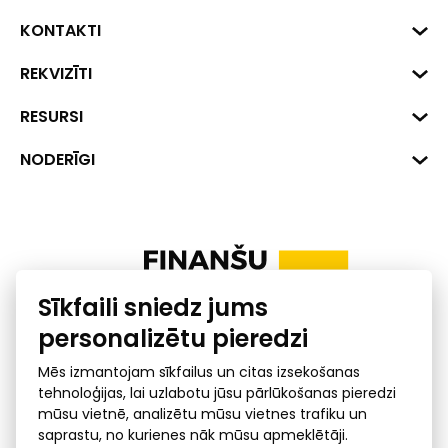
KONTAKTI
Biznesa centrs "VERDE" Roberta
REKVIZĪTI
Hirša iela 1a (218.kab.), Rīga, LV-
1045
Reģ. Nr. 40008002175
RESURSI
+371 287 18175
Banka: SEB Banka
Dati
NODERĪGI
info@financelatvia.eu
Kods: UNLALV2X
Materiāli
Līzings
Konta Nr. LV48UNLA0001000700732
Interaktīvie dati
Pensiju 2. līmenis
Uzņēmumu kredītspējas kalkulators
Finanšu pratība
Sīkfaili sniedz jums
Ombuds
personalizētu pieredzi
Mēs izmantojam sīkfailus un citas izsekošanas
tehnoloģijas, lai uzlabotu jūsu pārlūkošanas pieredzi
mūsu vietnē, analizētu mūsu vietnes trafiku un
saprastu, no kurienes nāk mūsu apmeklētāji.