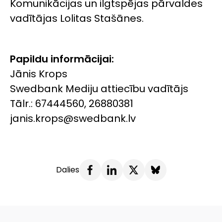
Komunikācijas un ilgtspējas pārvaldes
vadītājas Lolitas Stašānes.
Papildu informācijai:
Jānis Krops
Swedbank Mediju attiecību vadītājs
Tālr.: 67444560, 26880381
janis.krops@swedbank.lv
Dalies