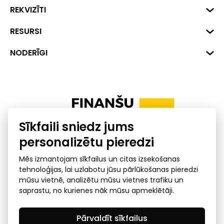
Biznesa centrs "VERDE" Roberta
REKVIZĪTI
Hirša iela 1a (218.kab.), Rīga, LV-
1045
Reģ. Nr. 40008002175
RESURSI
+371 287 18175
Banka: SEB Banka
Dati
NODERĪGI
info@financelatvia.eu
Kods: UNLALV2X
Materiāli
Līzings
Konta Nr. LV48UNLA0001000700732
Interaktīvie dati
Pensiju 2. līmenis
Uzņēmumu kredītspējas kalkulators
Finanšu pratība
Sīkfaili sniedz jums
Ombuds
personalizētu pieredzi
Mēs izmantojam sīkfailus un citas izsekošanas
tehnoloģijas, lai uzlabotu jūsu pārlūkošanas pieredzi
mūsu vietnē, analizētu mūsu vietnes trafiku un
saprastu, no kurienes nāk mūsu apmeklētāji.
Privātuma politika
GDPR subjekta piekļuves
Pārvaldīt sīkfailus
pieprasījums