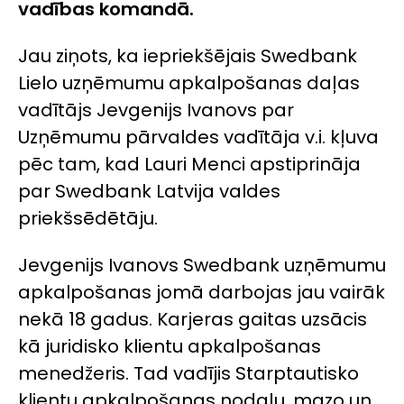
vadības komandā.
Jau ziņots, ka iepriekšējais Swedbank
Lielo uzņēmumu apkalpošanas daļas
vadītājs Jevgenijs Ivanovs par
Uzņēmumu pārvaldes vadītāja v.i. kļuva
pēc tam, kad Lauri Menci apstiprināja
par Swedbank Latvija valdes
priekšsēdētāju.
Jevgenijs Ivanovs Swedbank uzņēmumu
apkalpošanas jomā darbojas jau vairāk
nekā 18 gadus. Karjeras gaitas uzsācis
kā juridisko klientu apkalpošanas
menedžeris. Tad vadījis Starptautisko
klientu apkalpošanas nodaļu, mazo un