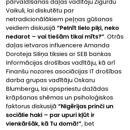
pārvaldīšanas daļas vadītāju Zigurdu
Vaikuli, lai diskutētu par
netradicionālākiem peļņas gūšanas
veidiem diskusijā
“Pelnīt lielo piķi, neko
nedarot – vai tiešām tikai mīts?”
. Otrās
daļas ietvaros influencere Amanda
Doroteja Siliņa tiksies ar SEB bankas
Informācijas drošības vadītāju, kā arī
Finanšu nozares asociācijas IT drošības
darba grupas vadītāju Oskaru
Blumbergu, lai apspriestu dažādas
krāpšanas shēmas un psiholoģiskos
faktorus diskusijā
“Nigērijas prinči un
sociālie haki – par upuri kļūt ir
vienkāršāk, kā Tu domā!”
, bet