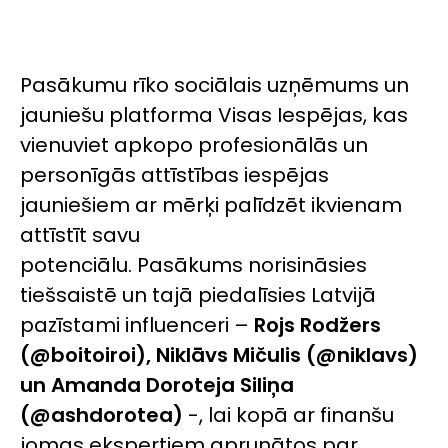
Pasākumu rīko sociālais uzņēmums un
jauniešu platforma Visas Iespējas, kas
vienuviet apkopo profesionālās un
personīgās attīstības iespējas
jauniešiem ar mērķi palīdzēt ikvienam
attīstīt savu
potenciālu. Pasākums norisināsies
tiešsaistē un tajā piedalīsies Latvijā
pazīstami influenceri –
Rojs
Rodžers
(@boitoiroi), Niklāvs Mičulis (@niklavs)
un Amanda Doroteja Siliņa
(@ashdorotea)
-, lai kopā ar finanšu
jomas ekspertiem aprunātos par