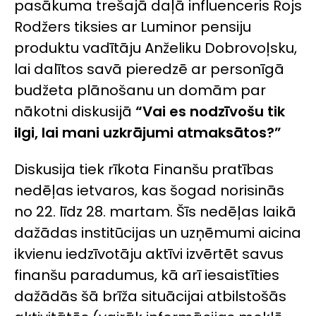
pasākuma trešajā daļā influenceris Rojs
Rodžers tiksies ar Luminor pensiju
produktu vadītāju Anželiku Dobrovoļsku,
lai dalītos savā pieredzē ar personīgā
budžeta plānošanu un domām par
nākotni diskusijā
“Vai es
nodzīvošu tik
ilgi, lai mani uzkrājumi atmaksātos?”
Diskusija tiek rīkota Finanšu pratības
nedēļas ietvaros, kas šogad norisinās
no 22. līdz 28. martam. Šīs nedēļas laikā
dažādas institūcijas un uzņēmumi aicina
ikvienu iedzīvotāju aktīvi izvērtēt savus
finanšu paradumus, kā arī iesaistīties
dažādās šā brīža situācijai atbilstošās