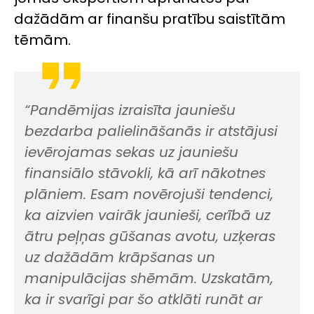
dažādām ar finanšu pratību saistītām
tēmām.
“Pandēmijas izraisīta jauniešu
bezdarba palielināšanās ir atstājusi
ievērojamas sekas uz jauniešu
finansiālo stāvokli, kā arī nākotnes
plāniem. Esam novērojuši tendenci,
ka aizvien vairāk jaunieši, cerībā uz
ātru peļņas gūšanas avotu, uzķeras
uz dažādām krāpšanas un
manipulācijas shēmām. Uzskatām,
ka ir svarīgi par šo atklāti runāt ar