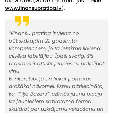
aktivitātēs (vairāk informācijas meklē
www.finansupratiba.lv
).
“Finanšu pratība ir viena no
būtiskākajām 21. gadsimta
kompetencēm, jo tā ietekmē ikviena
cilvēka labklājību. Īpaši svarīgi šīs
prasmes ir attīstīt jauniešos, palielinot
viņu
konkurētspēju un liekot pamatus
drošākai nākotnei. Esmu pārliecināta,
ka “Piķa Bazars” iezīmēs jaunu pieeju
kā jauniešiem saprotamā formā
skaidrot par uzkrājumu veidošanu un