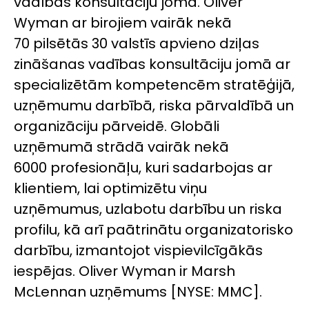
vadības konsultāciju jomā. Oliver
Wyman ar birojiem vairāk nekā
70 pilsētās 30 valstīs apvieno dziļas
zināšanas vadības konsultāciju jomā ar
specializētām kompetencēm stratēģijā,
uzņēmumu darbībā, riska pārvaldībā un
organizāciju pārveidē. Globāli
uzņēmumā strādā vairāk nekā
6000 profesionāļu, kuri sadarbojas ar
klientiem, lai optimizētu viņu
uzņēmumus, uzlabotu darbību un riska
profilu, kā arī paātrinātu organizatorisko
darbību, izmantojot vispievilcīgākās
iespējas. Oliver Wyman ir Marsh
McLennan uzņēmums [NYSE: MMC].