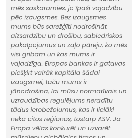
mēs saskaramies, jo īpaši vajadzību
pēc izaugsmes. Bez izaugsmes
mums būs sarežģīti nodrošināt
aizsardzību un drošību, sabiedriskos
pakalpojumus un zaļo pāreju, ko mēs
visi gribam un kas mums ir
vajadzīga. Eiropas bankas ir gatavas
piešķirt vairāk kapitāla šādai
izaugsmei, taču mums ir
jānodrošina, lai mūsu normatīvais un
uzraudzības regulējums neradītu
tādus ierobežojumus, kas ir lielāki
nekā citos reģionos, tostarp ASV. Ja
Eiropa vēlas konkurēt un uzvarēt
mūsdienu globālajos tirgos un