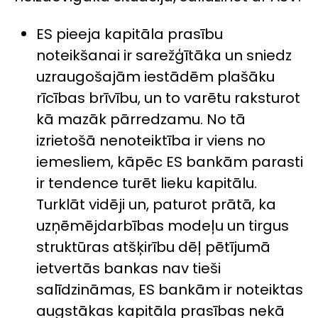
ES pieeja kapitāla prasību
noteikšanai ir sarežģītāka un sniedz
uzraugošajām iestādēm plašāku
rīcības brīvību, un to varētu raksturot
kā mazāk pārredzamu. No tā
izrietošā nenoteiktība ir viens no
iemesliem, kāpēc ES bankām parasti
ir tendence turēt lieku kapitālu.
Turklāt vidēji un, paturot prātā, ka
uzņēmējdarbības modeļu un tirgus
struktūras atšķirību dēļ pētījumā
ietvertās bankas nav tieši
salīdzināmas, ES bankām ir noteiktas
augstākas kapitāla prasības nekā