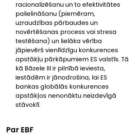
racionalizēšanu un to efektivitātes
palielināšanu (piemēram,
uzraudzības pārbaudes un
novērtēšanas process vai stresa
testēšana) un lielāka vērība
jāpievērš vienlīdzīgu konkurences
apstākļu pārkāpumiem ES valstīs. Tā
kā Bāzele III ir pilnībā ieviesta,
iestādēm ir jānodrošina, lai ES
bankas globālās konkurences
apstākļos nenonāktu neizdevīgā
stāvoklī.
Par EBF