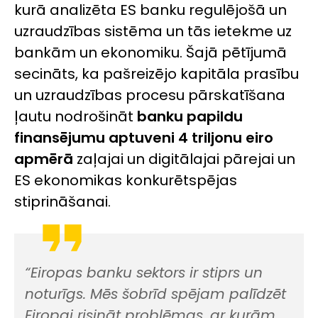
kurā analizēta ES banku regulējošā un
uzraudzības sistēma un tās ietekme uz
bankām un ekonomiku. Šajā pētījumā
secināts, ka pašreizējo kapitāla prasību
un uzraudzības procesu pārskatīšana
ļautu nodrošināt
banku papildu
finansējumu aptuveni 4 triljonu eiro
apmērā
zaļajai un digitālajai pārejai un
ES ekonomikas konkurētspējas
stiprināšanai.
“Eiropas banku sektors ir stiprs un
noturīgs. Mēs šobrīd spējam palīdzēt
Eiropai risināt problēmas, ar kurām