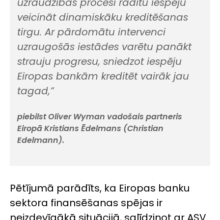
uzraudzības procesi radītu iespēju
veicināt dinamiskāku kreditēšanas
tirgu. Ar pārdomātu intervenci
uzraugošās iestādes varētu panākt
strauju progresu, sniedzot iespēju
Eiropas bankām kreditēt vairāk jau
tagad,”
piebilst Oliver Wyman vadošais partneris
Eiropā Kristians Ēdelmans (Christian
Edelmann).
Pētījumā parādīts, ka Eiropas banku
sektora finansēšanas spējas ir
neizdevīgākā situācijā, salīdzinot ar ASV.