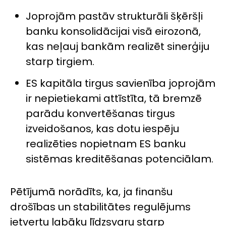
Joprojām pastāv strukturāli šķēršļi
banku konsolidācijai visā eirozonā,
kas neļauj bankām realizēt sinerģiju
starp tirgiem.
ES kapitāla tirgus savienība joprojām
ir nepietiekami attīstīta, tā bremzē
parādu konvertēšanas tirgus
izveidošanos, kas dotu iespēju
realizēties nopietnam ES banku
sistēmas kreditēšanas potenciālam.
Pētījumā norādīts, ka, ja finanšu
drošības un stabilitātes regulējums
ietvertu labāku līdzsvaru starp