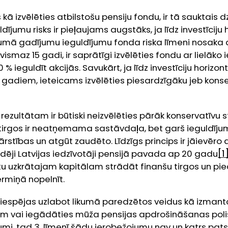
kā izvēlēties atbilstošu pensiju fondu, ir tā sauktais dz
dījumu risks ir pieļaujams augstāks, ja līdz investīciju
rumā gadījumu ieguldījumu fonda riska līmeni nosaka a
ši vismaz 15 gadi, ir saprātīgi izvēlēties fondu ar lielāk
00 % ieguldīt akcijās. Savukārt, ja līdz investīciju horiz
gadiem, ieteicams izvēlēties piesardzīgāku jeb kons
ezultātam ir būtiski neizvēlēties pārāk konservatīvu s
 tirgos ir neatņemama sastāvdaļa, bet garš ieguldīju
rstības un atgūt zaudēto. Līdzīgs princips ir jāievēro 
dēji Latvijas iedzīvotāji pensijā pavada ap 20 gadu
[1
utu uzkrātajam kapitālam strādāt finanšu tirgos un pi
ermiņā nopelnīt.
 iespējas uzlabot likumā paredzētos veidus kā izmanto
enim vai iegādāties mūža pensijas apdrošināšanas polis
jumi, tad 3. līmenī šādu ierobežojumu nav un katrs pats