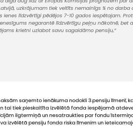
 alga aug līdz ar Eiropas Komisijas prognozēm par a
tvijā, uzkrājumam tiek veltīts nemainīgs % no darba 
us ienes līdzvērtīgi pēdējos 7-10 gados iespētajam. Pro
 ienesīgums negarantē līdzvērtīgu peļņu nākotnē, bet 
spējams krietni uzlabot savu sagaidāmo pensiju,”
maksām saņemto ienākuma nodokli 3.pensiju līmenī, ka
 tai tiek pieskaitīta izvēlētā fonda iespējamā atdeve. 
īcijām ilgtermiņā un nesatraukties par fondu īstermiņa 
 sava izvēlētā pensiju fonda riska līmenim un ieteicama