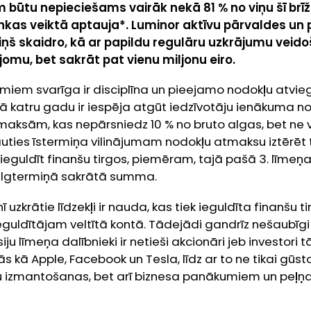
 būtu nepieciešams vairāk nekā 81 % no viņu šī br
nkas veiktā aptauja*. Luminor aktīvu pārvaldes un 
iņš skaidro, kā ar papildu regulāru uzkrājumu veid
jomu, bet sakrāt pat vienu miljonu eiro.
umiem svarīga ir disciplīna un pieejamo nodokļu atvi
ā katru gadu ir iespēja atgūt iedzīvotāju ienākuma nod
maksām, kas nepārsniedz 10 % no bruto algas, bet ne v
uties īstermiņa vilinājumam nodokļu atmaksu iztērēt
ieguldīt finanšu tirgos, piemēram, tajā pašā 3. līmeņa 
a ilgtermiņā sakrātā summa.
nī uzkrātie līdzekļi ir nauda, kas tiek ieguldīta finanšu t
eguldītājam veltītā kontā. Tādejādi gandrīz nešaubīgi
siju līmeņa dalībnieki ir netieši akcionāri jeb investori 
ās kā
Apple
,
Facebook
un
Tesla
, līdz ar to ne tikai gū
 izmantošanas, bet arī biznesa panākumiem un peļņa