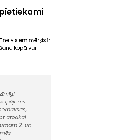
 pietiekami
ī ne visiem mērķis ir
īšana kopā var
zīmīgi
 iespējams.
 nomaksas,
ot atpakaļ
ecumam 2. un
s mēs