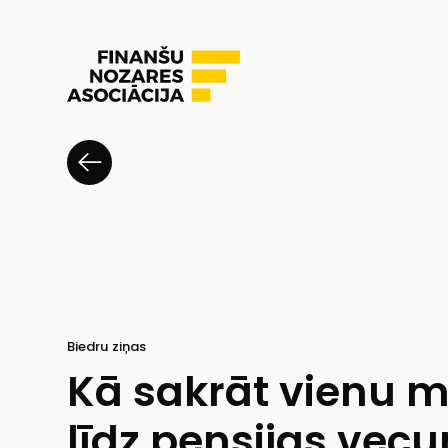
Biedru ziņas
Kā sakrāt vienu mi
līdz pensijas ve