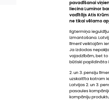
pavadīšanai viņiem
liecina Luminor ba
vadītājs Atis Krūm
ne tikai vēlamo ap
Ilgtermiņa ieguldīj
izmantošana. Latvij
līmenī veiktajām ie
Ja izdodas nepakļa
vajadzībām, bet to 
būtiski papildināt
2. un 3. pensiju līme
uzskaitīta katram i
Latvijas 2. un 3. pen
pasaules kompānij
kompāniju produktu