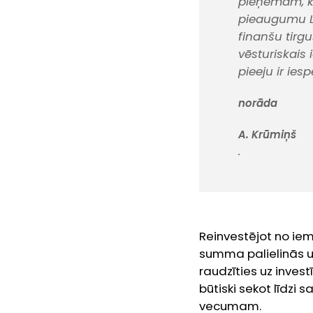
pieņemam, ka
pieaugumu La
finanšu tirg
vēsturiskais
pieeju ir ie
norāda
A. Krūmiņš
.
Reinvestējot no ie
summa palielinās un
raudzīties uz invest
būtiski sekot līdzi
vecumam.