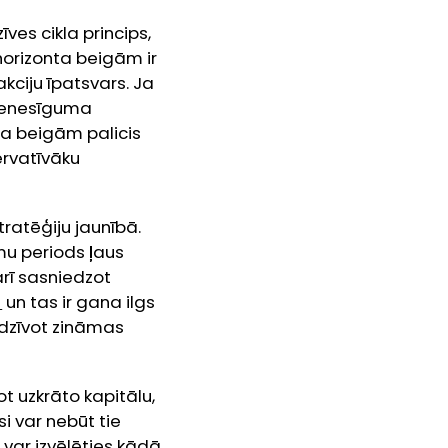
īves cikla princips,
 horizonta beigām ir
kciju īpatsvars. Ja
o ienesīguma
onta beigām palicis
ervatīvāku
tratēģiju jaunībā.
mu periods ļaus
arī sasniedzot
]
un tas ir gana ilgs
edzīvot zināmas
t uzkrāto kapitālu,
i var nebūt tie
 var izvēlēties kādā