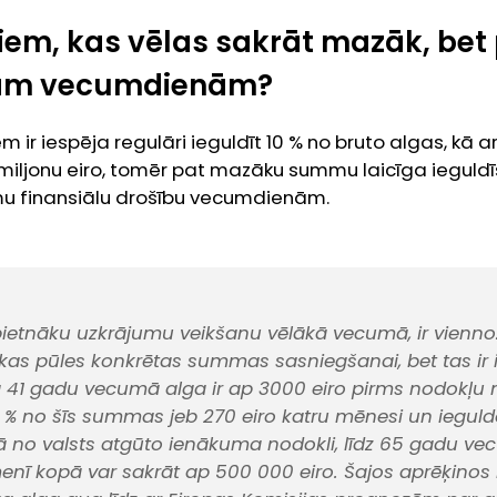
tiem, kas vēlas sakrāt mazāk, bet
tām vecumdienām?
m ir iespēja regulāri ieguldīt 10 % no bruto algas, kā ar
t miljonu eiro, tomēr pat mazāku summu laicīga ieguld
u finansiālu drošību vecumdienām.
ietnāku uzkrājumu veikšanu vēlākā vecumā, ir vienno
elākas pūles konkrētas summas sasniegšanai, bet tas ir
 41 gadu vecumā alga ir ap 3000 eiro pirms nodokļu
9 % no šīs summas jeb 270 eiro katru mēnesi un ieguld
ā no valsts atgūto ienākuma nodokli, līdz 65 gadu v
īmenī kopā var sakrāt ap 500 000 eiro. Šajos aprēķino