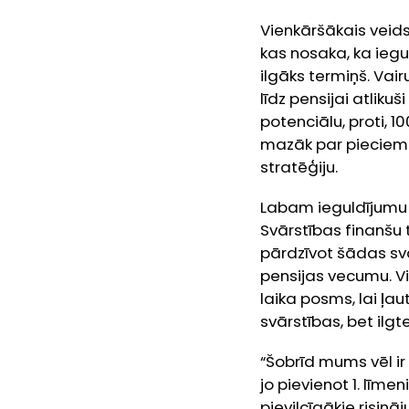
Vienkāršākais veids 
kas nosaka, ka iegul
ilgāks termiņš. Vai
līdz pensijai atliku
potenciālu, proti, 1
mazāk par pieciem 
stratēģiju.
Labam ieguldījumu r
Svārstības finanšu
pārdzīvot šādas svā
pensijas vecumu. Vi
laika posms, lai ļa
svārstības, bet ilgt
“Šobrīd mums vēl ir
jo pievienot 1. līm
pievilcīgākie risinā