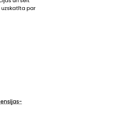
ijas un šeit
 uzskatīta par
ensijas-