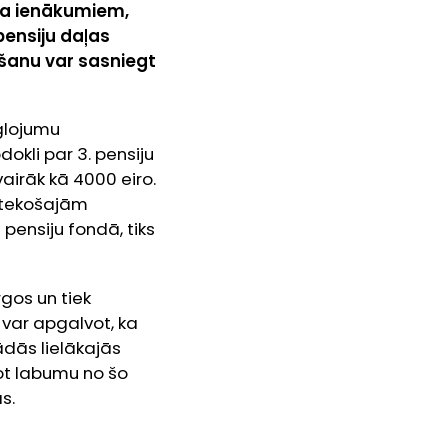
īža ienākumiem,
pensiju daļas
ošanu var sasniegt
eglojumu
okli par 3. pensiju
airāk kā 4000 eiro.
 tekošajām
pensiju fondā, tiks
irgos un tiek
 var apgalvot, ka
tādās lielākajās
stot labumu no šo
s.