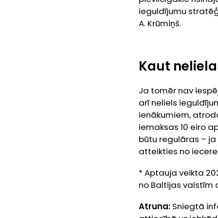
ieguldījumu stratēģ
A. Krūmiņš.
Kaut neliel
Ja tomēr nav iespēj
arī neliels ieguldī
ienākumiem, atrodo
iemaksas 10 eiro ap
būtu regulāras – ja
atteikties no ieceres
* Aptauja veikta 20
no Baltijas valstīm
Atruna:
Sniegtā in