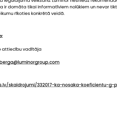
da ieguldījuma veikšanu. Luminor nesniedz rekomendāc
a ir domāta tikai informatīviem nolūkiem un nevar tikt
eikumu rīkoties konkrētā veidā.
a:
 attiecību vadītāja
nberga@luminorgroup.com
ls.lv/skaidrojumi/332017-ka-nosaka-koeficientu-g-p