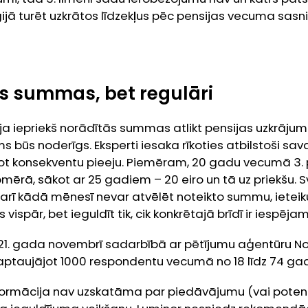
ijā turēt uzkrātos līdzekļus pēc pensijas vecuma sasni
as summas, bet regulāri
a iepriekš norādītās summas atlikt pensijas uzkrājuma
jums būs noderīgs. Eksperti iesaka rīkoties atbilstoši
t konsekventu pieeju. Piemēram, 20 gadu vecumā 3. pe
mērā, sākot ar 25 gadiem – 20 eiro un tā uz priekšu. S
 arī kādā mēnesī nevar atvēlēt noteikto summu, ieteik
 vispār, bet ieguldīt tik, cik konkrētajā brīdī ir iespējam
21. gada novembrī sadarbībā ar pētījumu aģentūru Nor
 aptaujājot 1000 respondentu vecumā no 18 līdz 74 ga
formācija nav uzskatāma par piedāvājumu (vai poten