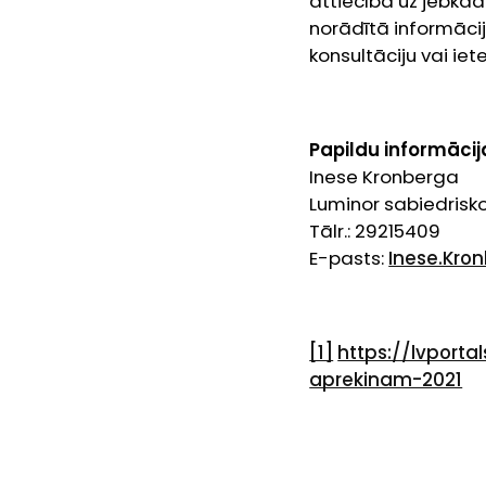
attiecībā uz jebkā
norādītā informācij
konsultāciju vai iet
Papildu informācij
Inese Kronberga
Luminor sabiedrisko
Tālr.: 29215409
E-pasts:
Inese.Kro
[1]
https://lvporta
aprekinam-2021