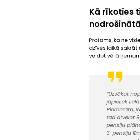
Kā rīkoties 
nodrošinā
Protams, ka ne visie
dzīves laikā sakrā
veidot vērā ņemam
“Uzsākot nop
jāpieliek li
Piemēram, ja
tad atvēlot 
pensiju plān
3. pensiju l