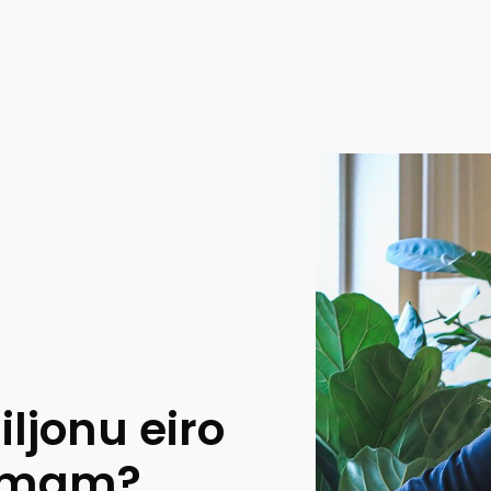
ljonu eiro
cumam?