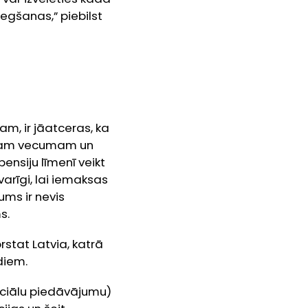
egšanas,” piebilst
m, ir jāatceras, ka
 savam vecumam un
nsiju līmenī veikt
varīgi, lai iemaksas
ums ir nevis
s.
stat Latvia, katrā
diem.
ciālu piedāvājumu)