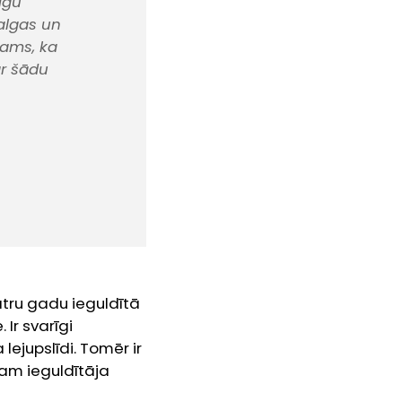
lgu
algas un
tams, ka
ar šādu
tru gadu ieguldītā
Ir svarīgi
lejupslīdi. Tomēr ir
jam ieguldītāja