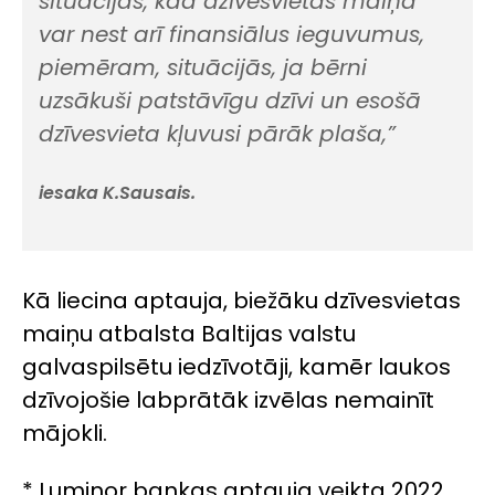
situācijas, kad dzīvesvietas maiņa
var nest arī finansiālus ieguvumus,
piemēram, situācijās, ja bērni
uzsākuši patstāvīgu dzīvi un esošā
dzīvesvieta kļuvusi pārāk plaša,”
iesaka K.Sausais.
Kā liecina aptauja, biežāku dzīvesvietas
maiņu atbalsta Baltijas valstu
galvaspilsētu iedzīvotāji, kamēr laukos
dzīvojošie labprātāk izvēlas nemainīt
mājokli.
*
Luminor bankas aptauja veikta 2022.