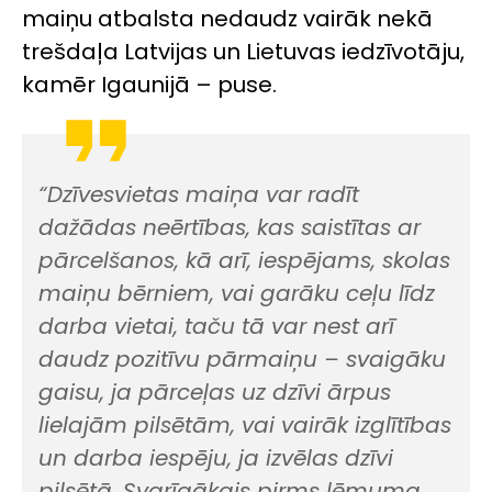
maiņu atbalsta nedaudz vairāk nekā
trešdaļa Latvijas un Lietuvas iedzīvotāju,
kamēr Igaunijā – puse.
“Dzīvesvietas maiņa var radīt
dažādas neērtības, kas saistītas ar
pārcelšanos, kā arī, iespējams, skolas
maiņu bērniem, vai garāku ceļu līdz
darba vietai, taču tā var nest arī
daudz pozitīvu pārmaiņu – svaigāku
gaisu, ja pārceļas uz dzīvi ārpus
lielajām pilsētām, vai vairāk izglītības
un darba iespēju, ja izvēlas dzīvi
pilsētā. Svarīgākais pirms lēmuma