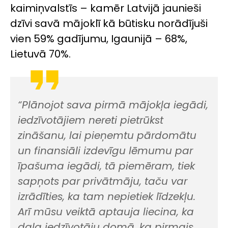
kaimiņvalstīs – kamēr Latvijā jaunieši
dzīvi savā mājoklī kā būtisku norādījuši
vien 59% gadījumu, Igaunijā – 68%,
Lietuvā 70%.
“Plānojot sava pirmā mājokļa iegādi,
iedzīvotājiem nereti pietrūkst
zināšanu, lai pieņemtu pārdomātu
un finansiāli izdevīgu lēmumu par
īpašuma iegādi, tā piemēram, tiek
sapņots par privātmāju, taču var
izrādīties, ka tam nepietiek līdzekļu.
Arī mūsu veiktā aptauja liecina, ka
daļa iedzīvotāju domā, ka pirmais