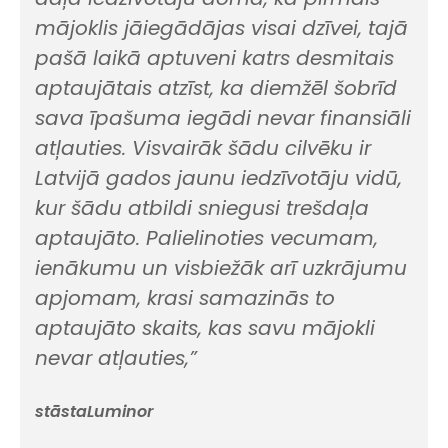
mājoklis jāiegādājas visai dzīvei, tajā
pašā laikā aptuveni katrs desmitais
aptaujātais atzīst, ka diemžēl šobrīd
sava īpašuma iegādi nevar finansiāli
atļauties. Visvairāk šādu cilvēku ir
Latvijā gados jaunu iedzīvotāju vidū,
kur šādu atbildi sniegusi trešdaļa
aptaujāto. Palielinoties vecumam,
ienākumu un visbiežāk arī uzkrājumu
apjomam, krasi samazinās to
aptaujāto skaits, kas savu mājokli
nevar atļauties,”
stāstaLuminor