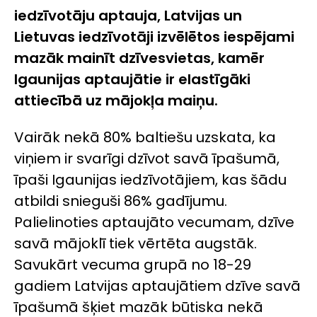
iedzīvotāju aptauja, Latvijas un
Lietuvas iedzīvotāji izvēlētos iespējami
mazāk mainīt dzīvesvietas, kamēr
Igaunijas aptaujātie ir elastīgāki
attiecībā uz mājokļa maiņu.
Vairāk nekā 80% baltiešu uzskata, ka
viņiem ir svarīgi dzīvot savā īpašumā,
īpaši Igaunijas iedzīvotājiem, kas šādu
atbildi snieguši 86% gadījumu.
Palielinoties aptaujāto vecumam, dzīve
savā mājoklī tiek vērtēta augstāk.
Savukārt vecuma grupā no 18-29
gadiem Latvijas aptaujātiem dzīve savā
īpašumā šķiet mazāk būtiska nekā