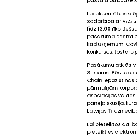
pašvaldību budžeta 
Lai akcentētu iekšē
sadarbībā ar VAS S
līdz 13.00
rīko tiešs
pasākuma centrālo j
kad uzņēmumi Covid
konkursos, tostarp 
Pasākumu atklās Min
Straume. Pēc uzrun
Chain
iepazīstinās 
pārmaiņām korporat
asociācijas valdes
paneļdiskusija, kur
Latvijas Tirdzniecī
Lai pieteiktos dalīb
pieteikties
elektron