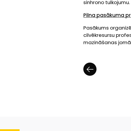
sinhrono tulkojumu.
Pilna pasākuma 
Pasākums organizēts
cilvēkresursu prof
mazināšanas jomā”