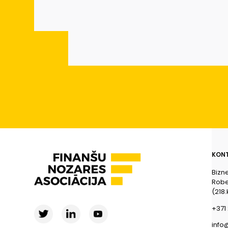
KONT
Bizn
Rober
(218.
+371 
info