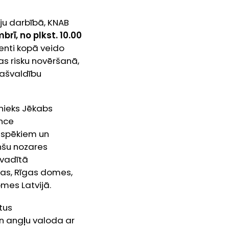
ju darbībā, KNAB
brī, no plkst. 10.00
enti kopā veido
as risku novēršanā,
pašvaldību
šnieks Jēkabs
nce
ājspēkiem un
nšu nozares
 vadītā
ijas, Rīgas domes,
mes Latvijā.
tus
un angļu valoda ar