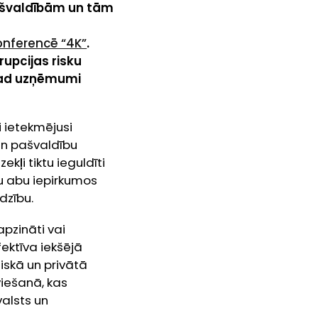
pašvaldībām un tām
konferencē “4K”
.
upcijas risku
 kad uzņēmumi
i ietekmējusi
un pašvaldību
kļi tiktu ieguldīti
u abu iepirkumos
dzību.
pzināti vai
ektīva iekšējā
liskā un privātā
viešanā, kas
valsts un