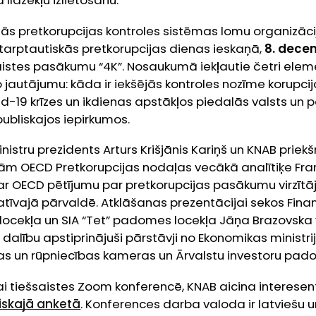
līdzekļu izlietošanu.
jās pretkorupcijas kontroles sistēmas lomu organizāci
tarptautiskās pretkorupcijas dienas ieskaņā,
8. decem
aistes pasākumu “4K”. Nosaukumā iekļautie četri elem
autājumu: kāda ir iekšējās kontroles nozīme korupcij
-19 krīzes un ikdienas apstākļos piedalās valsts un 
publiskajos iepirkumos.
istru prezidents Arturs Krišjānis Kariņš un KNAB priek
ām OECD Pretkorupcijas nodaļas vecākā analītiķe
Fra
ar OECD pētījumu par pretkorupcijas pasākumu virzīt
īvajā pārvaldē. Atklāšanas prezentācijai sekos Fina
 locekļa un SIA “Tet” padomes locekļa Jāņa Brazovska
ā dalību apstiprinājuši pārstāvji no Ekonomikas ministr
bas un rūpniecības kameras un Ārvalstu investoru pado
ai tiešsaistes
Zoom
konferencē, KNAB aicina interesen
iskajā anketā
. Konferences darba valoda ir latviešu 