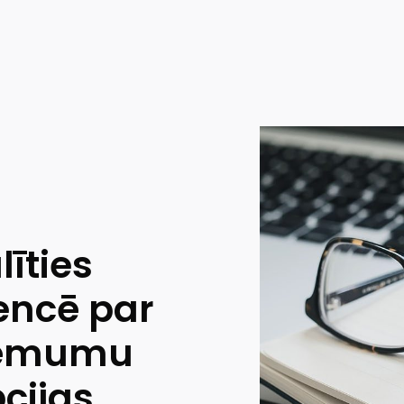
īties
rencē par
zņēmumu
cijas