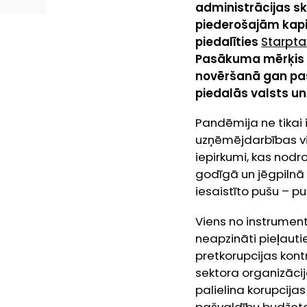
administrācijas s
piederošajām kapi
piedalīties
Starpta
Pasākuma mērķis ir
novēršanā gan paš
piedalās valsts un
Pandēmija ne tikai 
uzņēmējdarbības vi
iepirkumi, kas nodro
godīgā un jēgpilnā
iesaistīto pušu – pu
Viens no instrumen
neapzināti pieļaut
pretkorupcijas kont
sektora organizācija
palielina korupcijas