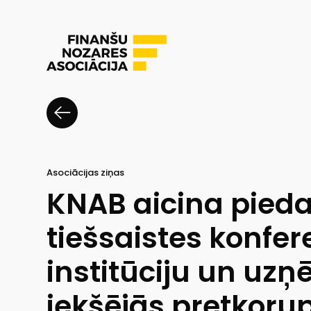
Asociācijas ziņas
KNAB aicina piedal
tiešsaistes konfe
institūciju un u
iekšējās pretkorup