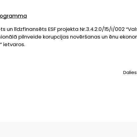
programma
 un līdzfinansēts ESF projekta Nr.3.4.2.0/15/I/002 “Va
esionālā pilnveide korupcijas novēršanas un ēnu ekon
 ietvaros.
Dalies