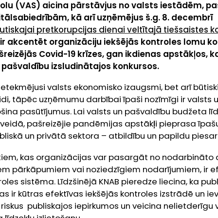
kolu (VAS) aicina pārstāvjus no valsts iestādēm, 
tālsabiedrībām, kā arī uzņēmējus š.g. 8. decembrī
utiskajai pretkorupcijas dienai veltītajā tiešsaistes 
 akcentēt organizāciju iekšējās kontroles lomu kor
reizējās Covid-19 krīzes, gan ikdienas apstākļos,
 pašvaldību izsludinātajos konkursos.
ietekmējusi valsts ekonomisko izaugsmi, bet arī būtisk
di, tāpēc uzņēmumu darbībai īpaši nozīmīgi ir valsts 
šina pasūtījumus. Lai valsts un pašvaldību budžeta līdze
 veidā, pašreizējie pandēmijas apstākļi pieprasa īpaš
bliskā un privātā sektora – atbildību un papildu piesar
tiem, kas organizācijas var pasargāt no nodarbināto a
iem pārkāpumiem vai noziedzīgiem nodarījumiem, ir ef
roles sistēma. Līdzšinējā KNAB pieredze liecina, ka pub
s ir kūtras efektīvas iekšējās kontroles izstrādē un ie
 riskus publiskajos iepirkumos un veicina nelietderīgu 