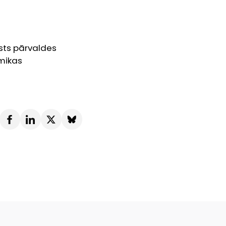
lsts pārvaldes
omikas