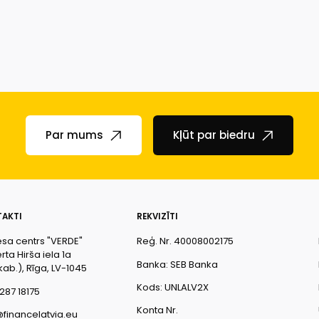
Par mums
Kļūt par biedru
AKTI
REKVIZĪTI
esa centrs "VERDE"
Reģ. Nr. 40008002175
ta Hirša iela 1a
Banka: SEB Banka
kab.), Rīga, LV-1045
Kods: UNLALV2X
287 18175
Konta Nr.
@financelatvia.eu