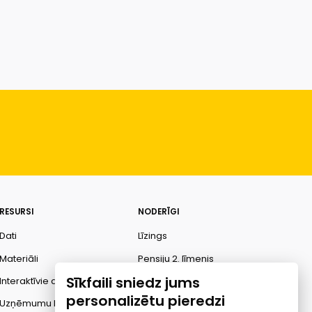
RESURSI
NODERĪGI
Dati
Līzings
Materiāli
Pensiju 2. līmenis
Sīkfaili sniedz jums
Interaktīvie dati
Finanšu pratība
personalizētu pieredzi
Uzņēmumu kredītspējas
Ombuds