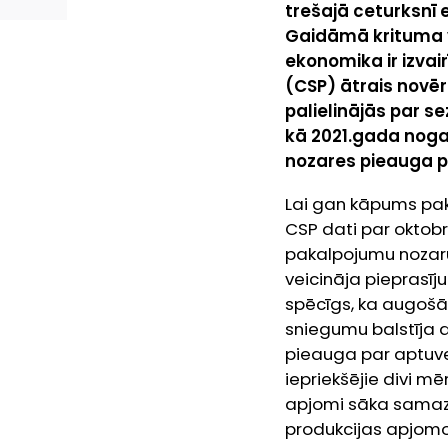
trešajā ceturksnī 
Gaidāmā krituma 
ekonomika ir izvai
(CSP) ātrais novēr
palielinājās par se
kā 2021.gada noga
nozares pieauga pa
Lai gan kāpums paka
CSP dati par oktobr
pakalpojumu nozaru.
veicināja pieprasī
spēcīgs, ka augošā
sniegumu balstīja 
pieauga par aptuven
iepriekšējie divi m
apjomi sāka samaz
produkcijas apjomo