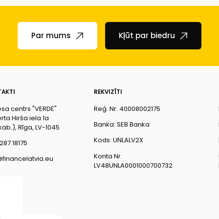
Par mums
Kļūt par biedru
AKTI
REKVIZĪTI
esa centrs "VERDE"
Reģ. Nr. 40008002175
ta Hirša iela 1a
Banka: SEB Banka
kab.), Rīga, LV-1045
Kods: UNLALV2X
287 18175
Konta Nr.
@financelatvia.eu
LV48UNLA0001000700732