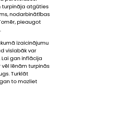
n turpināja atgūties
ums, nodarbinātības
 Tomēr, pieaugot
.
sākumā izaicinājumu
ad vislabāk var
Lai gan inflācija
 vēl lēnām turpinās
ugs. Turklāt
 gan to mazliet