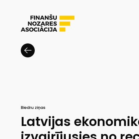
Biedru ziņas
Latvijas ekonomi
izvairījusies no re