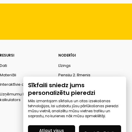
RESURSI
NODERĪGI
Dati
Līzings
Materiāli
Pensiju 2. līmenis
Sīkfaili sniedz jums
Interaktīvie dati
Finanšu pratība
personalizētu pieredzi
Uzņēmumu kredītspējas
Ombuds
kalkulators
Mēs izmantojam sīkfailus un citas izsekošanas
tehnoloģijas, lai uzlabotu jūsu pārlūkošanas pieredzi
mūsu vietnē, analizētu mūsu vietnes trafiku un
saprastu, no kurienes nāk mūsu apmeklētāji.
Atļaut visus