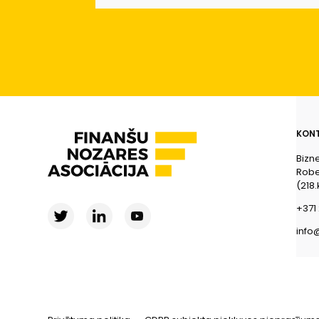
KONT
Bizn
Rober
(218.
+371 
info