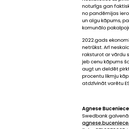
noturīgs gan faktisk
no pandēmijas iero
un algu kāpums, pa
komunālo pakalpojum
2022.gads ekonomik
netrūkst. Arī neskai
raksturot ar vārdu s
jeb cenu kāpums šo
augt un deldēt pirk
procentu likmju kāp
atdzīvināt varētu ES
Agnese Buceniec
Swedbank galvenās 
agnese.buceniec