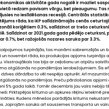
ekonomikas aktivitāte gada nogalē ir mazliet saspa
vietā redzam pavisam vārgu, bet pieaugumu. Tas 
rījusies no ieslīdēšanas recesijā. Centrālās statist
tējums rāda, ka IKP salīdzināmajās cenās ceturtaj
zonāli koriģētiem 0.3%, salīdzinot ar trešo ceturksni
lē. Salīdzinot ar 2021.gada gada pēdējo ceturksni,
r 0.7%, bet ražojošās nozares saruka par 3.3%.
lpojumos turpinājās, tas manāmi sabremzējās un šobrī
i un novembri rāda, ka produkcijas apjoms turpināja a
 Visstraujākais tas bija ar ceļošanu un atpūtu saistīt
juma atgūšanās no pandēmijas ierobežojumiem. Šis efek
 dzīves dārdzība to vēl nespēja apturēt. Arī mazumtir
atgūšanās no pandēmijas. Preču pārdošanas apjomi c
i 5% gada laikā. Tomēr decembris jau vairs nebija ti
ēneši. Pirktspējas krituma un apkures rēķinu ietekmē 
ināties. Rudens mēnešos parādījās kritums nekusta
s. Joprojām saruka arī sauszemes transporta un vair