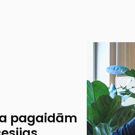
ka pagaidām
cesijas