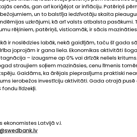
ajās cenās, gan arī koriģējot ar inflāciju. Patēriņš pēr
bežojumiem, un to balstīja iedzīvotāju skaita pieaug
ndēmijas uzkrājumi, kā arī valsts atbalsta pasākumi.
u rēķiniem, patēriņš, visticamāk, ir sācis mazināties
ā ir noslēdzies labāk, nekā gaidījām, taču šī gada 
drība joprojām ir gana liela. Ekonomikas aktivitāti šog
tagnācija – izaugsme ap 0% vai drīzāk neliels kritums. 
gad straujiem soļiem mazināsies, cenu līmenis tomēr
tspēju. Gaidāms, ka ārējais pieprasījums praktiski nea
ums ierobežos investīciju aktivitāti. Gada otrajā pusē
 fondu līdzekļi.
e
ekonomistes Latvijā v.i.
e@swedbank.lv