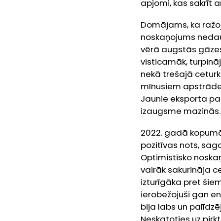
apjomi, kas sakrīt 
Domājams, ka ražojo
noskaņojums nedaud
vērā augstās gāzes 
visticamāk, turpinā
nekā trešajā ceturks
mīnusiem apstrādes
Jaunie eksporta pas
izaugsme mazinās.
2022. gadā kopumā 
pozitīvas nots, sa
Optimistisko noskaņ
vairāk sakurināja c
izturīgāka pret šiem
ierobežojuši gan e
bija labs un palīdz
Neskatoties uz pirkt