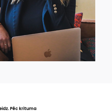
eidz. Pēc krituma