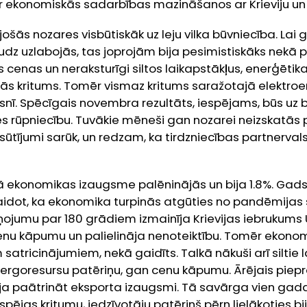
ar ekonomiskās sadarbības mazināšanos ar Krieviju un B
šās nozares visbūtiskāk uz leju vilka būvniecība. Lai 
z uzlabojās, tas joprojām bija pesimistiskāks nekā
cenas un neraksturīgi siltos laikapstākļus, enerģētika
jās kritums. Tomēr vismaz kritums saražotajā elektroe
nī. Spēcīgais novembra rezultāts, iespējams, būs uz brī
 rūpniecību. Tuvākie mēneši gan nozarei neizskatās p
ūtījumi sarūk, un redzam, ka tirdzniecības partnerva
ekonomikas izaugsme palēninājās un bija 1.8%. Gads
gaidot, ka ekonomika turpinās atgūties no pandēmijas 
ojumu par 180 grādiem izmainīja Krievijas iebrukums U
enu kāpumu un palielināja nenoteiktību. Tomēr ekonomik
 satricinājumiem, nekā gaidīts. Talkā nākuši arī siltie la
nergoresursu patēriņu, gan cenu kāpumu. Ārējais piep
ēja paātrināt eksporta izaugsmi. Tā savārga vien gad
spējas kritumu, iedzīvotāju patēriņš pērn lielākoties bi