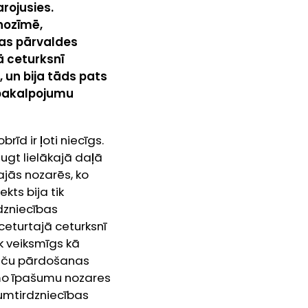
rojusies.
nozīmē,
ikas pārvaldes
ā ceturksnī
, un bija tāds pats
 pakalpojumu
d ir ļoti niecīgs.
ugt lielākajā daļā
ajās nozarēs, ko
ts bija tik
dzniecības
eturtajā ceturksnī
k veiksmīgs kā
preču pārdošanas
mo īpašumu nozares
umtirdzniecības