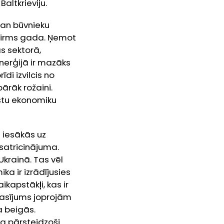
altkrieviju.
gan būvnieku
 pirms gada. Ņemot
s sektorā,
nerģijā ir mazāks
di izvilcis no
ārāk rožaini.
lstu ekonomiku
 iesākās uz
satricinājuma.
krainā. Tas vēl
a ir izrādījusies
ikapstākļi, kas ir
rasījums joprojām
a beigās.
ja pārsteidzoši