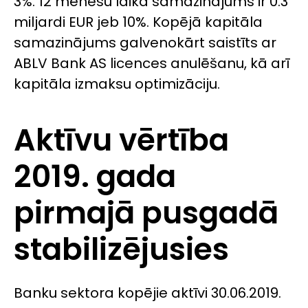
3%. 12 mēnešu laikā samazinājums ir 0.3
miljardi EUR jeb 10%. Kopējā kapitāla
samazinājums galvenokārt saistīts ar
ABLV Bank AS licences anulēšanu, kā arī
kapitāla izmaksu optimizāciju.
Aktīvu vērtība
2019. gada
pirmajā pusgadā
stabilizējusies
Banku sektora kopējie aktīvi 30.06.2019.