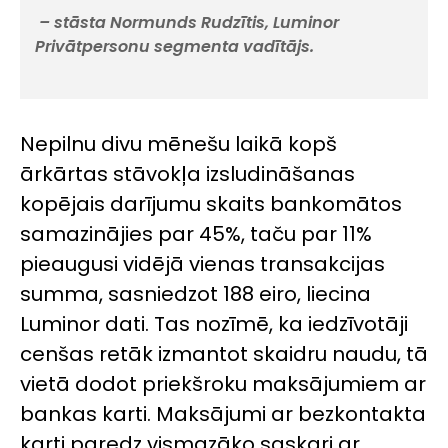
– stāsta Normunds Rudzītis, Luminor
Privātpersonu segmenta vadītājs.
Nepilnu divu mēnešu laikā kopš
ārkārtas stāvokļa izsludināšanas
kopējais darījumu skaits bankomātos
samazinājies par 45%, taču par 11%
pieaugusi vidējā vienas transakcijas
summa, sasniedzot 188 eiro, liecina
Luminor dati. Tas nozīmē, ka iedzīvotāji
cenšas retāk izmantot skaidru naudu, tā
vietā dodot priekšroku maksājumiem ar
bankas karti. Maksājumi ar bezkontakta
karti paredz vismazāko saskari ar