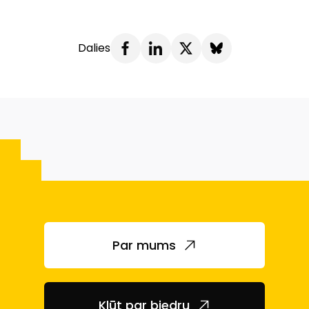
Dalies
Par mums
Kļūt par biedru