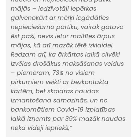
mājās – iedzīvotāji iepērkas
galvenokārt ar mērķi iegādāties
nepieciešamo pārtiku, vairāk gatavo
ēst paši, nevis ietur maltītes ārpus
mājas, kā arī mazāk tērē izklaidei.
Redzam arī, ka ārkārtas laikā cilvēki
izvēlas drošākus maksāšanas veidus
– piemēram, 73% no visiem
pirkumiem veikti ar bezkontakta
kartēm, bet skaidras naudas
izmantošana samazinās, un no
bankomātiem Covid-19 izplatības
laikā izņemts par 39% mazāk naudas
nekā vidēji iepriekš,”