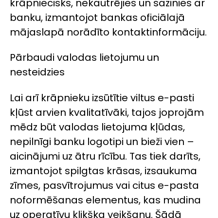
krāpniecisks, nekautrējies un sazinies ar
banku, izmantojot bankas oficiālajā
mājaslapā norādīto kontaktinformāciju.
Pārbaudi valodas lietojumu un
nesteidzies
Lai arī krāpnieku izsūtītie viltus e-pasti
kļūst arvien kvalitatīvāki, tajos joprojām
mēdz būt valodas lietojuma kļūdas,
nepilnīgi banku logotipi un bieži vien –
aicinājumi uz ātru rīcību. Tas tiek darīts,
izmantojot spilgtas krāsas, izsaukuma
zīmes, pasvītrojumus vai citus e-pasta
noformēšanas elementus, kas mudina
uz operatīvu klikšķa veikšanu. Šādā