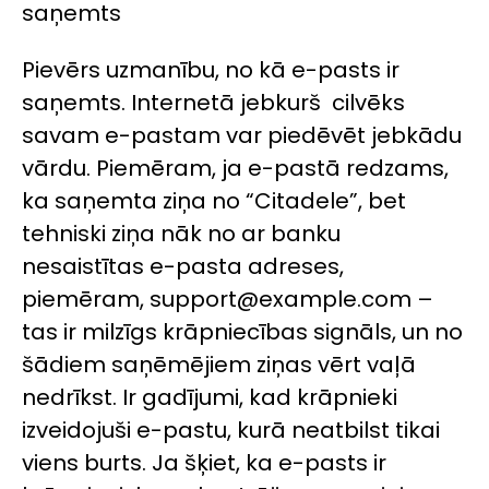
saņemts
Pievērs uzmanību, no kā e-pasts ir
saņemts. Internetā jebkurš cilvēks
savam e-pastam var piedēvēt jebkādu
vārdu. Piemēram, ja e-pastā redzams,
ka saņemta ziņa no “Citadele”, bet
tehniski ziņa nāk no ar banku
nesaistītas e-pasta adreses,
piemēram, support@example.com –
tas ir milzīgs krāpniecības signāls, un no
šādiem saņēmējiem ziņas vērt vaļā
nedrīkst. Ir gadījumi, kad krāpnieki
izveidojuši e-pastu, kurā neatbilst tikai
viens burts. Ja šķiet, ka e-pasts ir