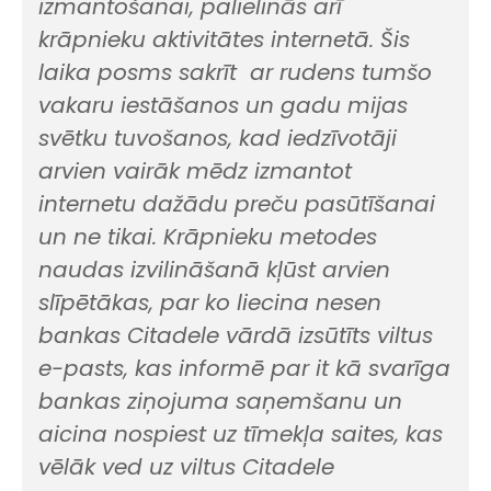
izmantošanai, palielinās arī
krāpnieku aktivitātes internetā. Šis
laika posms sakrīt ar rudens tumšo
vakaru iestāšanos un gadu mijas
svētku tuvošanos, kad iedzīvotāji
arvien vairāk mēdz izmantot
internetu dažādu preču pasūtīšanai
un ne tikai. Krāpnieku metodes
naudas izvilināšanā kļūst arvien
slīpētākas, par ko liecina nesen
bankas Citadele vārdā izsūtīts viltus
e-pasts, kas informē par it kā svarīga
bankas ziņojuma saņemšanu un
aicina nospiest uz tīmekļa saites, kas
vēlāk ved uz viltus Citadele