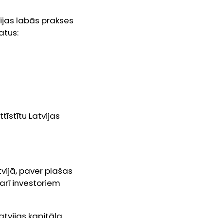
nijas labās prakses
atus:
tīstītu Latvijas
atvijā, paver plašas
 arī investoriem
atvijas kapitāla