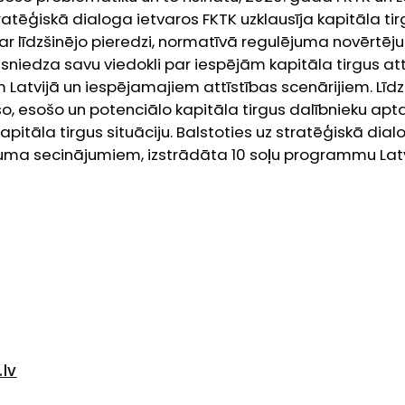
ratēģiskā dialoga ietvaros FKTK uzklausīja kapitāla tir
 par līdzšinējo pieredzi, normatīvā regulējuma novērtēj
 sniedza savu viedokli par iespējām kapitāla tirgus attī
m Latvijā un iespējamajiem attīstības scenārijiem. Lī
ušo, esošo un potenciālo kapitāla tirgus dalībnieku apta
 kapitāla tirgus situāciju. Balstoties uz stratēģiskā dia
juma secinājumiem, izstrādāta 10 soļu programmu Latv
a tirgus komisija (FKTK)
 LV-1050
.lv