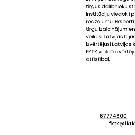
tirgus dalībnieku st
institūciju viedokli
redzējumu. Eksperti
tirgu izaicinājumie
veikusi Latvijas bij
izvērtējusi Latvijas
FKTK veiktā izvērtē
attīstībai.
Kontakti
Finanšu un kapitāl
Kungu iela 1, Rīga,
Tālr.:
67774800
E-Pasts:
fktk@fktk