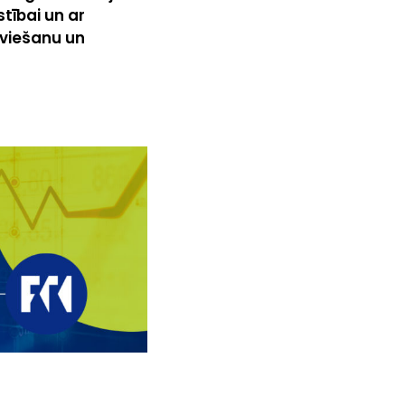
tībai un ar
eviešanu un