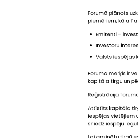
Forumā plānots uzkl
piemēriem, kā arī a
Emitenti – investī
Investoru intere
Valsts iespējas k
Foruma mērķis ir vei
kapitāla tirgu un p
Reģistrācija foru
Attīstīts kapitāla t
iespējas vietējiem 
sniedz iespēju iegul
Lai apzinātu tirgū 