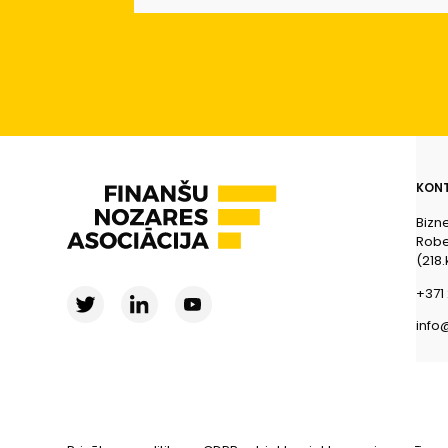
KONT
Bizn
Rober
(218.
+371 
info