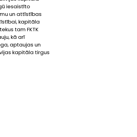
gū iesaistīto
umu un attīstības
stībai, kapitāla
dztekus tam FKTK
uju, kā arī
loga, aptaujas un
ijas kapitāla tirgus