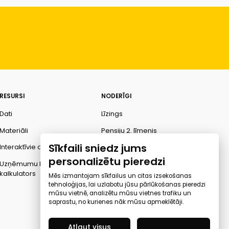
RESURSI
NODERĪGI
Dati
Līzings
Materiāli
Pensiju 2. līmenis
Sīkfaili sniedz jums
Interaktīvie dati
Finanšu pratība
personalizētu pieredzi
Uzņēmumu kredītspējas
Ombuds
kalkulators
Mēs izmantojam sīkfailus un citas izsekošanas
tehnoloģijas, lai uzlabotu jūsu pārlūkošanas pieredzi
mūsu vietnē, analizētu mūsu vietnes trafiku un
saprastu, no kurienes nāk mūsu apmeklētāji.
Atļaut visus