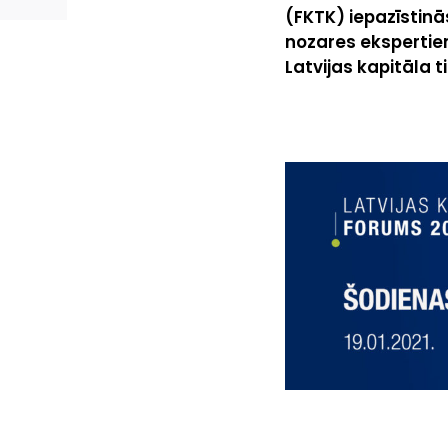
(FKTK) iepazīstinā
nozares ekspertie
Latvijas kapitāla 