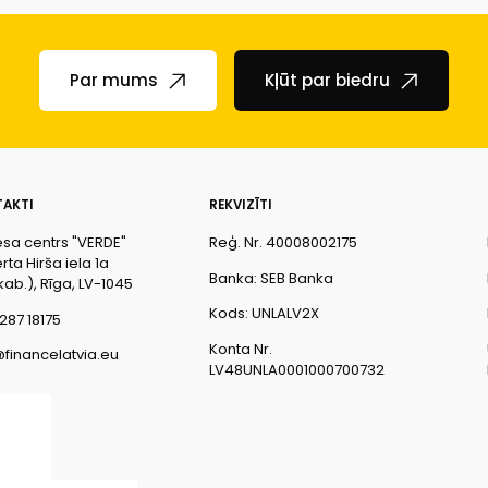
Par mums
Kļūt par biedru
AKTI
REKVIZĪTI
esa centrs "VERDE"
Reģ. Nr. 40008002175
ta Hirša iela 1a
Banka: SEB Banka
kab.), Rīga, LV-1045
Kods: UNLALV2X
287 18175
Konta Nr.
@financelatvia.eu
LV48UNLA0001000700732