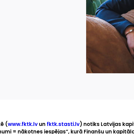
tē (
www.fktk.lv
un
fktk.stasti.lv
) notiks Latvijas kap
umi = nākotnes iespējas”, kurā Finanšu un kapitāla