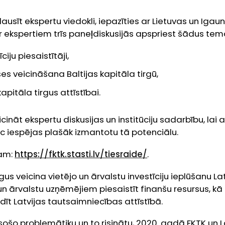
ausīt ekspertu viedokli, iepazīties ar Lietuvas un Igau
r ekspertiem trīs paneļdiskusijās apspriest šādus tem
ciju piesaistītāji,
ses veicināšana Baltijas kapitāla tirgū,
apitāla tirgus attīstībai.
cināt ekspertu diskusijas un institūciju sadarbību, lai at
ēc iespējas plašāk izmantotu tā potenciālu.
mam:
https://fktk.stasti.lv/tiesraide/
.
irgus veicina vietējo un ārvalstu investīciju ieplūšanu L
un ārvalstu uzņēmējiem piesaistīt finanšu resursus, kā
dīt Latvijas tautsaimniecības attīstībā.
esošo problemātiku un to risinātu, 2020. gadā FKTK un L