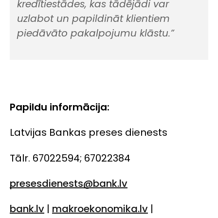
kredītiestādes, kas tādējādi var
uzlabot un papildināt klientiem
piedāvāto pakalpojumu klāstu.”
Papildu informācija:
Latvijas Bankas preses dienests
Tālr. 67022594; 67022384
presesdienests@bank.lv
bank.lv
|
makroekonomika.lv
|