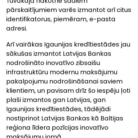
Tuvākajā nākotnē šādiem
pārskaitījumiem varēs izmantot arī citus
identifikatorus, piemēram, e-pasta
adresi.
Arī vairākas Igaunijas kredītiestādes jau
sākušas izmantot Latvijas Bankas
nodrošināto inovatīvo zibsaišu
infrastruktūru modernu maksājumu
pakalpojumu nodrošināšanai saviem
klientiem, un pavisam drīz šo iespēju ļoti
plaši izmantos gan Latvijas, gan
Igaunijas kredītiestādes, tādējādi
nostiprinot Latvijas Bankas kā Baltijas
reģiona līdera pozīcijas inovatīvo
maksājumu jomā.