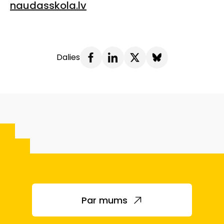
naudasskola.lv
Dalies
Par mums