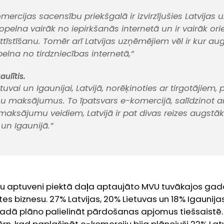
omercijas sacensību priekšgalā ir izvirzījušies Latvijas u
pelna vairāk no iepirkšanās internetā un ir vairāk orie
tīstīšanu. Tomēr arī Latvijas uzņēmējiem vēl ir kur augt
elna no tirdzniecības internetā,”
aulītis.
tuvai un Igaunijai, Latvijā, norēķinoties ar tirgotājiem, p
u maksājumus. To īpatsvars e-komercijā, salīdzinot ar
aksājumu veidiem, Latvijā ir pat divas reizes augstāk
ā un Igaunijā.”
u aptuveni piektā daļa aptaujāto MVU tuvākajos gado
tes biznesu. 27% Latvijas, 20% Lietuvas un 18% Igaunij
gadā plāno palielināt pārdošanas apjomus tiešsaistē.