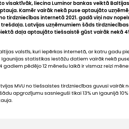
o visaktīvāk, liecina Luminor bankas veiktā Baltija
tauja. Kamēr vairāk nekā puse aptaujāto uzņēmēj
 no tirdzniecības internetā 2021. gadā viņi nav nopelnī
ai trešdaļa. Latvijas uzņēmumiem šāds tirdzniecības v
piektā daļa aptaujāto tiešsaistē gūst vairāk nekā
altijas valstīs, kuri iepērkas internetā, ar katru gadu 
un Igaunijas statistikas iestāžu datiem vairāk nekā pus
4 gadiem pēdējo 12 mēnešu laikā ir vismaz reizi mēnes
vijas MVU no tiešsaistes tirdzniecības guvusi vairāk 
šādu apgrozījumu sasnieguši tikai 13% un Igaunijā 10
auja.