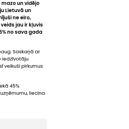
s mazo un vidējo
u Lietuvā un
juši ne eiro,
eids jau ir kļuvis
 45% no sava gada
pieaug. Saskaņā ar
e iedzīvotāju
ī veikuši pirkumus
nekā 45%
% uzņēmumu, liecina