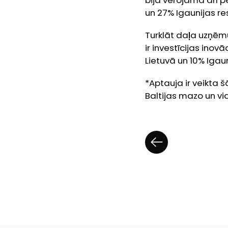
bija vērojama arī p
un 27% Igaunijas r
Turklāt daļa uzņēmu
ir investīcijas inov
Lietuvā un 10% Igaun
*Aptauja ir veikta 
Baltijas mazo un vi