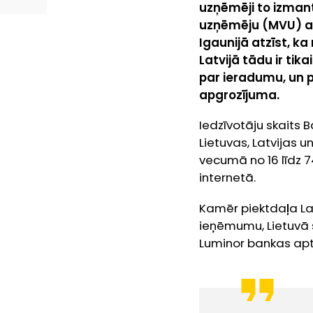
uzņēmēji to izmant
uzņēmēju (MVU) ap
Igaunijā atzīst, ka
Latvijā tādu ir tik
par ieradumu, un 
apgrozījuma.
Iedzīvotāju skaits B
Lietuvas, Latvijas 
vecumā no 16 līdz 7
internetā.
Kamēr piektdaļa Lat
ieņēmumu, Lietuvā 
Luminor bankas apt