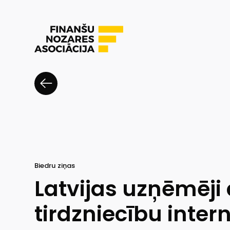
Biedru ziņas
Latvijas uzņēmēji 
tirdzniecību inter