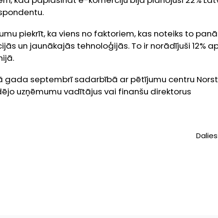
ērn, kad paplašināt e-komerciju bija plānojuši 22% Latv
espondentu.
mu piekrīt, ka viens no faktoriem, kas noteiks to pa
ācijās un jaunākajās tehnoloģijās. To ir norādījuši 12% ap
ijā.
šā gada septembrī sadarbībā ar pētījumu centru Norst
dējo uzņēmumu vadītājus vai finanšu direktorus
Dalies