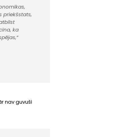
konomikas,
 priekšstats,
tbilst
cina, ka
pējas,”
ār nav guvuši