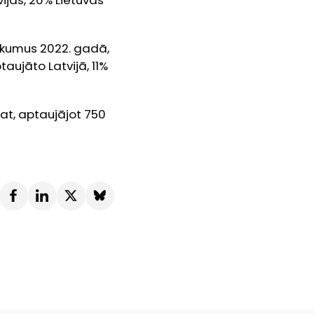
ijas, 20% Lietuvas
nākumus 2022. gadā,
taujāto Latvijā, 11%
at, aptaujājot 750