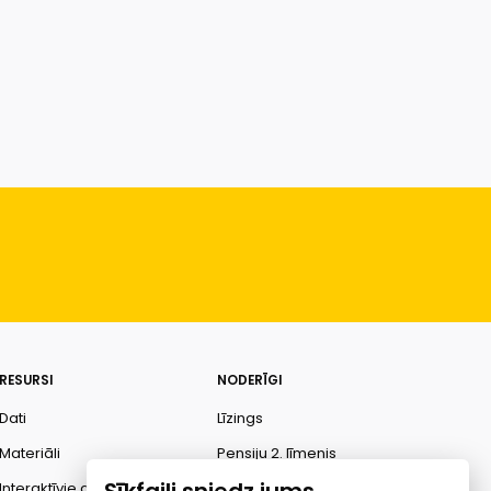
RESURSI
NODERĪGI
Dati
Līzings
Materiāli
Pensiju 2. līmenis
Interaktīvie dati
Finanšu pratība