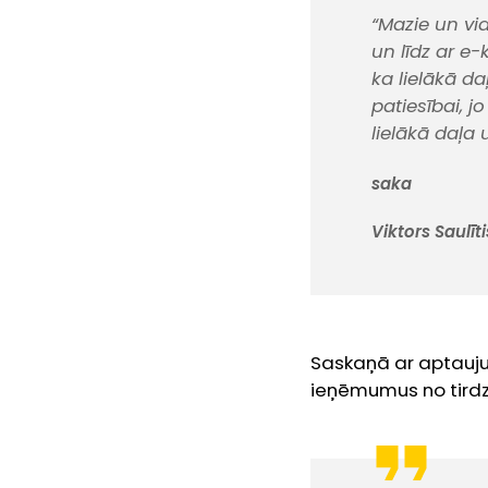
“Mazie un vi
un līdz ar e
ka lielākā da
patiesībai, j
lielākā daļa
saka
Viktors Saulīt
Saskaņā ar aptauju 
ieņēmumus no tirdz