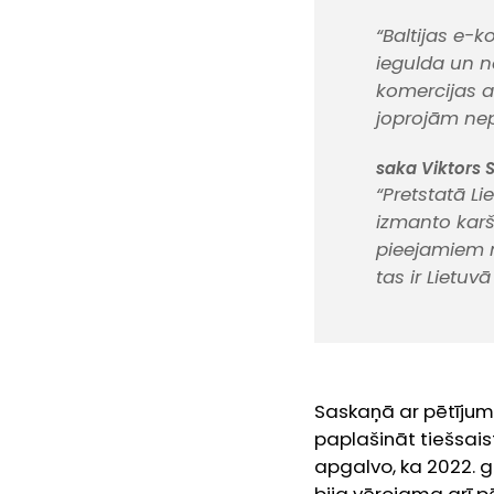
“Baltijas e-k
iegulda un no
komercijas at
joprojām nep
saka Viktors S
“Pretstatā Lie
izmanto karš
pieejamiem m
tas ir Lietuv
Saskaņā ar pētījum
paplašināt tiešsais
apgalvo, ka 2022. 