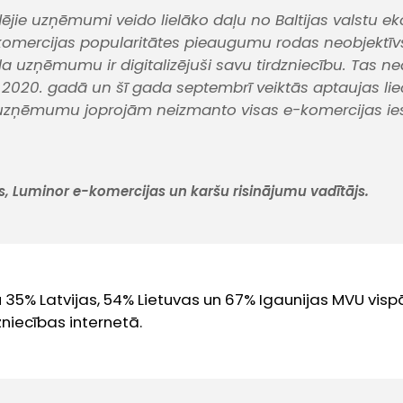
dējie uzņēmumi veido lielāko daļu no Baltijas valstu e
-komercijas popularitātes pieaugumu rodas neobjektīvs
ļa uzņēmumu ir digitalizējuši savu tirdzniecību. Tas nea
o 2020. gadā un šī gada septembrī veiktās aptaujas lie
 uzņēmumu joprojām neizmanto visas e-komercijas ies
is, Luminor e-komercijas un karšu risinājumu vadītājs.
35% Latvijas, 54% Lietuvas un 67% Igaunijas MVU visp
niecības internetā.