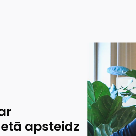
ar
netā apsteidz