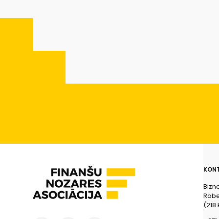
KONT
Bizn
Rober
(218.