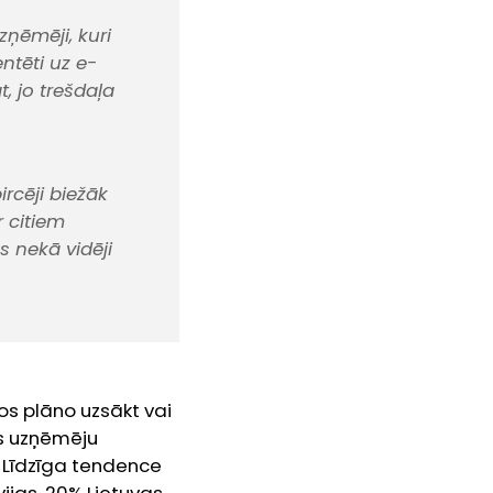
zņēmēji, kuri
ntēti uz e-
, jo trešdaļa
ircēji biežāk
 citiem
s nekā vidēji
s plāno uzsākt vai
as uzņēmēju
 Līdzīga tendence