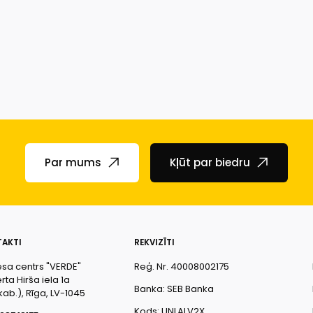
Par mums
Kļūt par biedru
AKTI
REKVIZĪTI
esa centrs "VERDE"
Reģ. Nr. 40008002175
ta Hirša iela 1a
Banka: SEB Banka
kab.), Rīga, LV-1045
Kods: UNLALV2X