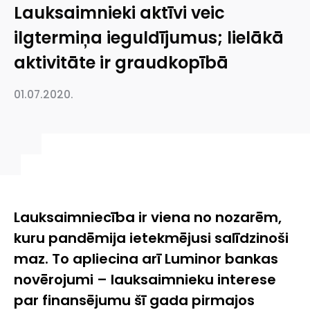
Lauksaimnieki aktīvi veic
ilgtermiņa ieguldījumus; lielākā
aktivitāte ir graudkopībā
01.07.2020.
Lauksaimniecība ir viena no nozarēm,
kuru pandēmija ietekmējusi salīdzinoši
maz. To apliecina arī Luminor bankas
novērojumi – lauksaimnieku interese
par finansējumu šī gada pirmajos