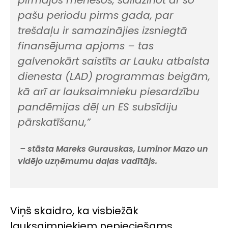
pašu periodu pirms gada, par
trešdaļu ir samazinājies izsniegtā
finansējuma apjoms – tas
galvenokārt saistīts ar Lauku atbalsta
dienesta (LAD) programmas beigām,
kā arī ar lauksaimnieku piesardzību
pandēmijas dēļ un ES subsīdiju
pārskatīšanu,”
– stāsta Mareks Gurauskas, Luminor Mazo un
vidējo uzņēmumu daļas vadītājs.
Viņš skaidro, ka visbiežāk
lauksaimniekiem nepieciešams