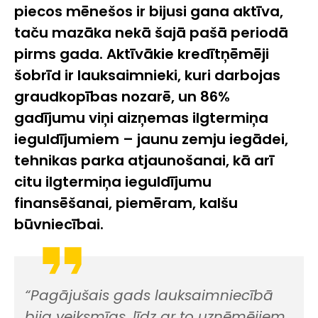
piecos mēnešos ir bijusi gana aktīva,
taču mazāka nekā šajā pašā periodā
pirms gada. Aktīvākie kredītņēmēji
šobrīd ir lauksaimnieki, kuri darbojas
graudkopības nozarē, un 86%
gadījumu viņi aizņemas ilgtermiņa
ieguldījumiem – jaunu zemju iegādei,
tehnikas parka atjaunošanai, kā arī
citu ilgtermiņa ieguldījumu
finansēšanai, piemēram, kalšu
būvniecībai.
“Pagājušais gads lauksaimniecībā
bija veiksmīgs, līdz ar to uzņēmējiem