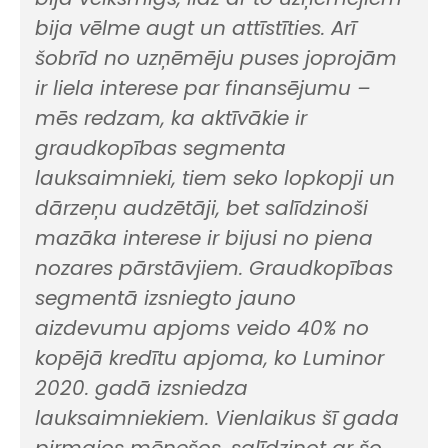
bija vēlme augt un attīstīties. Arī
šobrīd no uzņēmēju puses joprojām
ir liela interese par finansējumu –
mēs redzam, ka aktīvākie ir
graudkopības segmenta
lauksaimnieki, tiem seko lopkopji un
dārzeņu audzētāji, bet salīdzinoši
mazāka interese ir bijusi no piena
nozares pārstāvjiem. Graudkopības
segmentā izsniegto jauno
aizdevumu apjoms veido 40% no
kopējā kredītu apjoma, ko Luminor
2020. gadā izsniedza
lauksaimniekiem. Vienlaikus šī gada
pirmajos mēnešos, salīdzinot ar šo