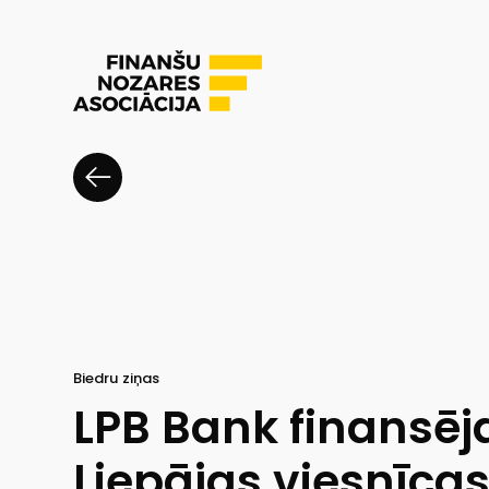
Biedru ziņas
LPB Bank finansēj
Liepājas viesnīca