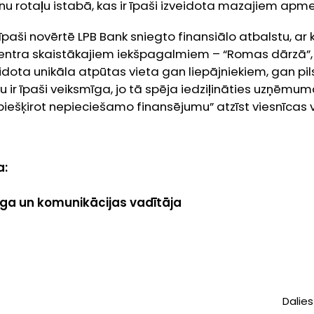
nu rotaļu istabā, kas ir īpaši izveidota mazajiem apm
īpaši novērtē LPB Bank sniegto finansiālo atbalstu, ar 
centra skaistākajiem iekšpagalmiem – “Romas dārzā”,
dota unikāla atpūtas vieta gan liepājniekiem, gan pil
 ir īpaši veiksmīga, jo tā spēja iedziļināties uzņēmuma
iešķirot nepieciešamo finansējumu” atzīst viesnīcas 
a:
ga un komunikācijas vadītāja
Dalies