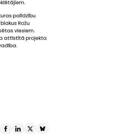
eklētājiem.
kuras palīdzību
 blakus Rožu
sētas viesiem.
 attīstītā projekta
vadība.