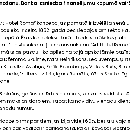
nošanu. Banka izsniedza finansējumu kopumā vairāk
“Art Hotel Roma” koncepcijas pamatā ir izvēlēta senā
cas ēka ir celta 1882. gadā pēc Liepājas arhitekta Pa
 3, Liepājā. Ēkas komplekss, kurā atrodas mākslas galer
oma” un viesnīca ar jauno nosaukumu “Art Hotel Roma”,
r mākslas pasauli, ko apliecina tajā apskatāmie pazīs
kā Džemma Skulme, Ivars Heinriksons, Leo Svemps, Ģirts 
Kirke, Ilze Avotiņa, Emīls Brambergs, Valdis Bušs, Birut
Purmale, Valters Uzticis, Igors Bernāts, Kārlis Sauka, Eg
kāne.
 plašus, gaišus un ērtus numurus, kur katrs veidots pē
iem mākslas darbiem. Tāpat kā nav divu vienādu klient
vienādu numuru.
odze pirms pandēmijas bija vidēji 60%, bet aktīvajā 
 Viesnīcas vadība ir pārliecināta, ka arī šovasar viesnī