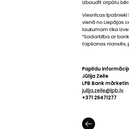
izbaudīt atpūtu bēr
Viesnīcas īpašnieki 
vienā no Liepājas 
laukumam tika izvei
“Sadarbība ar banku
tapšanas niansēs, p
Papildu informācij
Jūlija Zeile
LPB Bank mārketin
julija.zeile@lpb.lv
+371 26471277