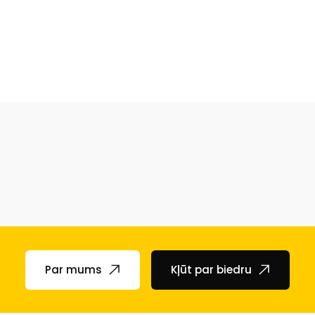
Par mums
Kļūt par biedru