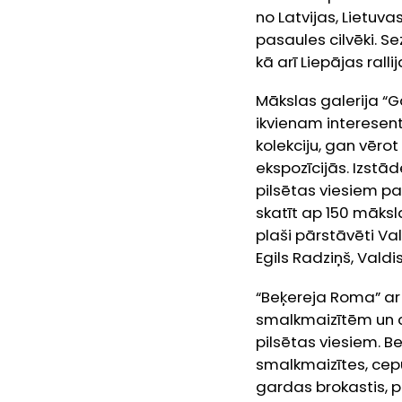
no Latvijas, Lietuva
pasaules cilvēki. S
kā arī Liepājas rall
Mākslas galerija “G
ikvienam interesent
kolekciju, gan vēro
ekspozīcijās. Izstād
pilsētas viesiem pa
skatīt ap 150 māksl
plaši pārstāvēti Val
Egils Radziņš, Valdis
“Beķereja Roma” ar
smalkmaizītēm un ci
pilsētas viesiem. B
smalkmaizītes, cepu
gardas brokastis, 