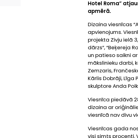
Hotel Roma” atjau
apmērā.
Dizaina viesnīcas 
apvienojums. Viesnī
projekta Zivju ielā
dārzs”, “Beķereja R
un patieso saikni a
mākslinieku darbi, 
Zemzaris, Frančeska 
Kārlis Dobrāji, Līga 
skulptore Anda Poi
Viesnīca piedāvā 28
dizaina ar oriģināl
viesnīcā nav divu 
Viesnīcas gada nosl
visi simts procenti.