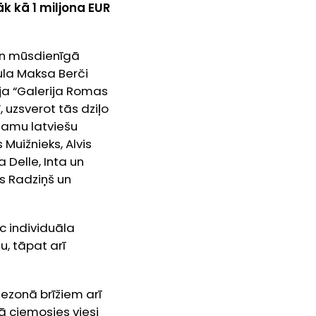
 kā 1 miljona EUR
 un mūsdienīgā
ula Maksa Berči
ija “Galerija Romas
 uzsverot tās dziļo
tamu latviešu
Muižnieks, Alvis
a Delle, Inta un
ils Radziņš un
c individuāla
u, tāpat arī
sezonā brīžiem arī
cā ciemosies viesi