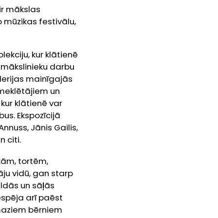
 ir mākslas
 mūzikas festivālu,
ekciju, kur klātienē
s mākslinieku darbu
lerijas mainīgajās
apmeklētājiem un
kur klātienē var
bus. Ekspozīcijā
Annuss, Jānis Gailis,
 citi.
kām, tortēm,
ju vidū, gan starp
aldās un sāļās
espēja arī paēst
 maziem bērniem