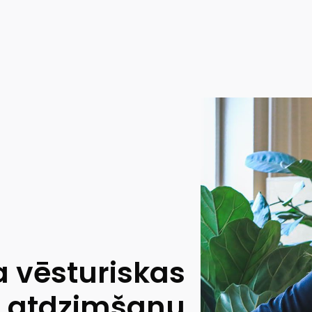
a vēsturiskas
s atdzimšanu