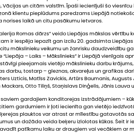
s, Vācijas un citām valstīm. Īpaši iecienījuši šo viesnīcu
ezonā klientu pieplūdums paredzams Liepājā notiekošo
ija norises laikā un citu pasākumu ietvaros.
alerija Romas dārzs” veido Liepājas mākslas vērtību kol
am ir iespēja iepazīt gan izcilu 20. gadsimta Liepāja
t citu mākslinieku veikumu un žanrisku daudzveidību ga
e “Liepāja – Laiks – Mākslinieks” ir Liepājā vienīgais 
stāvīgi pieejamais vietējo mākslinieku darbu krājums, 
as darbu, tostarp – gleznas, akvareļus un grafikas dar
ters Uzticis, Matīss Zavickis, Artūrs Baumanis, Augusts 
 Mackars, Otto Tiliņš, Staņislavs Dinģelis, Jānis Lauva un
 saviem gardajiem konditorejas izstrādājumiem – kū
tiem gardumiem ir ļoti iecienīta gan vietējo iedzīvotā
eķerejas plauktos var atrast ar mīlestību gatavotās s
mus un dažāda veida beķeru izlolotas kūkas. Šeit ir i
pavadīt patīkamu laiku ar draugiem vai vecākiem ar