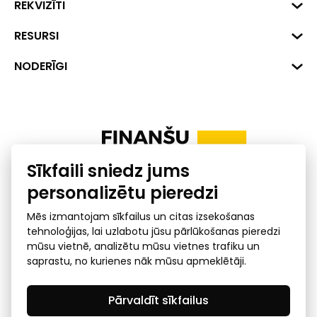
Biznesa centrs "VERDE" Roberta
REKVIZĪTI
Hirša iela 1a (218.kab.), Rīga, LV-
1045
Reģ. Nr. 40008002175
RESURSI
+371 287 18175
Banka: SEB Banka
Dati
NODERĪGI
info@financelatvia.eu
Kods: UNLALV2X
Materiāli
Līzings
Konta Nr. LV48UNLA0001000700732
Interaktīvie dati
Pensiju 2. līmenis
Uzņēmumu kredītspējas kalkulators
Finanšu pratība
Sīkfaili sniedz jums
Ombuds
personalizētu pieredzi
Mēs izmantojam sīkfailus un citas izsekošanas
tehnoloģijas, lai uzlabotu jūsu pārlūkošanas pieredzi
mūsu vietnē, analizētu mūsu vietnes trafiku un
saprastu, no kurienes nāk mūsu apmeklētāji.
Privātuma politika
GDPR subjekta piekļuves
Pārvaldīt sīkfailus
pieprasījums