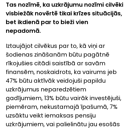
Tas nozīmē, ka uzkrājumu nozīmi cilvēki
visbiežāk novērtē tikai krīzes situācijās,
bet ikdienā par to bieži vien
nepadomā.
Iztaujājot cilvēkus par to, kā viņi ar
šodienas zināšanām būtu pagātnē
rīkojušies citādi saistībā ar savām
finansēm, noskaidrots, ka vairums jeb
47% būtu aktīvāk veidojuši papildu
uzkrājumus neparedzētiem
gadījumiem, 13% būtu vairāk investējuši,
piemēram, nekustamajā īpašumā, 7%
uzsāktu veikt iemaksas pensiju
uzkrājumiem, vai palielinātu jau esošās