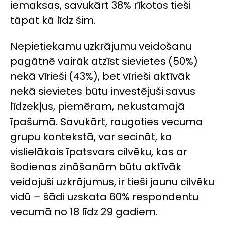
iemaksas, savukārt 38% rīkotos tieši
tāpat kā līdz šim.
Nepietiekamu uzkrājumu veidošanu
pagātnē vairāk atzīst sievietes (50%)
nekā vīrieši (43%), bet vīrieši aktīvāk
nekā sievietes būtu investējuši savus
līdzekļus, piemēram, nekustamajā
īpašumā. Savukārt, raugoties vecuma
grupu kontekstā, var secināt, ka
vislielākais īpatsvars cilvēku, kas ar
šodienas zināšanām būtu aktīvāk
veidojuši uzkrājumus, ir tieši jaunu cilvēku
vidū – šādi uzskata 60% respondentu
vecumā no 18 līdz 29 gadiem.