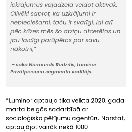
iekrājumus vajadzēja veidot aktīvāk.
Cilvēki saprot, ka uzkrājumi ir
nepieciešami, taču ir svarīgi, lai arī
pēc krīzes mēs šo atziņu atcerētos un
jau laicīgi parūpētos par savu
nākotni,”
– saka Normunds Rudzītis, Luminor
Privātpersonu segmenta vadītājs.
*Luminor aptauja tika veikta 2020. gada
marta beigās sadarbībā ar
socioloģisko pētījumu aģentūru Norstat,
aptaujājot vairāk nekā 1000