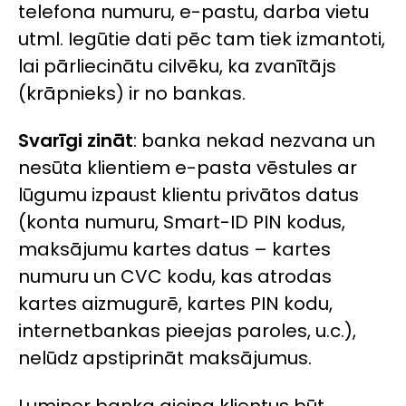
telefona numuru, e-pastu, darba vietu
utml. Iegūtie dati pēc tam tiek izmantoti,
lai pārliecinātu cilvēku, ka zvanītājs
(krāpnieks) ir no bankas.
Svarīgi zināt
: banka nekad nezvana un
nesūta klientiem e-pasta vēstules ar
lūgumu izpaust klientu privātos datus
(konta numuru, Smart-ID PIN kodus,
maksājumu kartes datus – kartes
numuru un CVC kodu, kas atrodas
kartes aizmugurē, kartes PIN kodu,
internetbankas pieejas paroles, u.c.),
nelūdz apstiprināt maksājumus.
Luminor banka aicina klientus būt