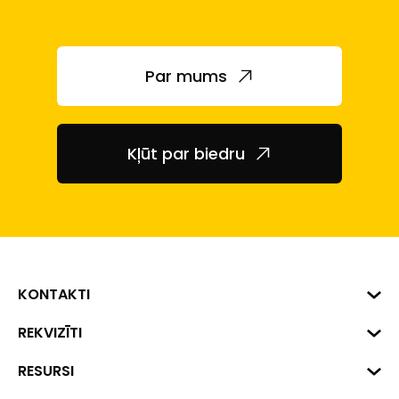
Par mums
Kļūt par biedru
KONTAKTI
Biznesa centrs "VERDE" Roberta
REKVIZĪTI
Hirša iela 1a (218.kab.), Rīga, LV-
1045
Reģ. Nr. 40008002175
RESURSI