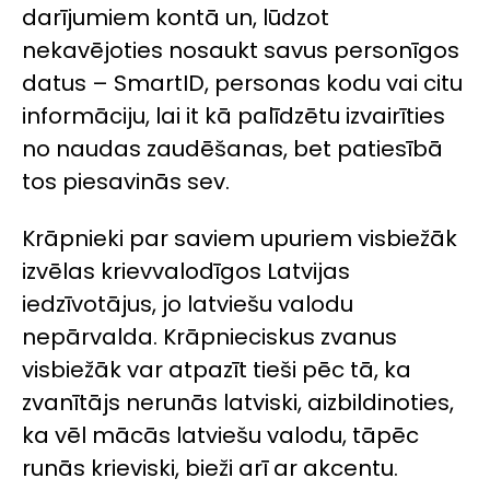
darījumiem kontā un, lūdzot
nekavējoties nosaukt savus personīgos
datus – SmartID, personas kodu vai citu
informāciju, lai it kā palīdzētu izvairīties
no naudas zaudēšanas, bet patiesībā
tos piesavinās sev.
Krāpnieki par saviem upuriem visbiežāk
izvēlas krievvalodīgos Latvijas
iedzīvotājus, jo latviešu valodu
nepārvalda. Krāpnieciskus zvanus
visbiežāk var atpazīt tieši pēc tā, ka
zvanītājs nerunās latviski, aizbildinoties,
ka vēl mācās latviešu valodu, tāpēc
runās krieviski, bieži arī ar akcentu.