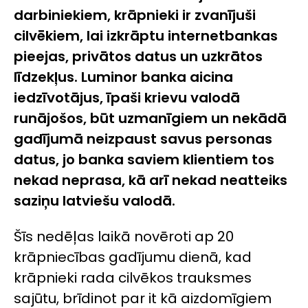
darbiniekiem, krāpnieki ir zvanījuši
cilvēkiem, lai izkrāptu internetbankas
pieejas, privātos datus un uzkrātos
līdzekļus. Luminor banka aicina
iedzīvotājus, īpaši krievu valodā
runājošos, būt uzmanīgiem un nekādā
gadījumā neizpaust savus personas
datus, jo banka saviem klientiem tos
nekad neprasa, kā arī nekad neatteiks
saziņu latviešu valodā.
Šīs nedēļas laikā novēroti ap 20
krāpniecības gadījumu dienā, kad
krāpnieki rada cilvēkos trauksmes
sajūtu, brīdinot par it kā aizdomīgiem