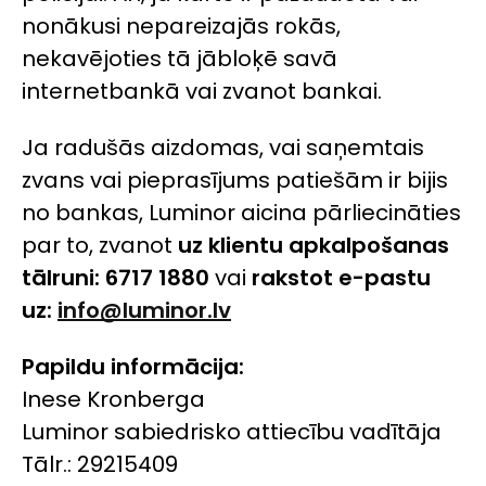
nonākusi nepareizajās rokās,
nekavējoties tā jābloķē savā
internetbankā vai zvanot bankai.
Ja radušās aizdomas, vai saņemtais
zvans vai pieprasījums patiešām ir bijis
no bankas, Luminor aicina pārliecināties
par to, zvanot
uz klientu apkalpošanas
tālruni: 6717 1880
vai
rakstot e-pastu
uz:
info@luminor.lv
Papildu informācija:
Inese Kronberga
Luminor sabiedrisko attiecību vadītāja
Tālr.: 29215409