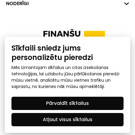
+371 287 18175
Banka: SEB Banka
Dati
NODERĪGI
info@financelatvia.eu
Kods: UNLALV2X
Materiāli
Līzings
Konta Nr. LV48UNLA0001000700732
Interaktīvie dati
Pensiju 2. līmenis
Uzņēmumu kredītspējas kalkulators
Finanšu pratība
Sīkfaili sniedz jums
Ombuds
personalizētu pieredzi
Mēs izmantojam sīkfailus un citas izsekošanas
tehnoloģijas, lai uzlabotu jūsu pārlūkošanas pieredzi
mūsu vietnē, analizētu mūsu vietnes trafiku un
saprastu, no kurienes nāk mūsu apmeklētāji.
Privātuma politika
GDPR subjekta piekļuves
Pārvaldīt sīkfailus
pieprasījums
© 2026 Latvijas Finanšu nozares asociācija - visas tiesības
rezervētas
Atļaut visus sīkfailus
Created by Mediapark