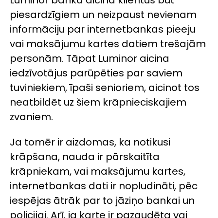
piesardzīgiem un neizpaust nevienam
informāciju par internetbankas pieeju
vai maksājumu kartes datiem trešajām
personām. Tāpat Luminor aicina
iedzīvotājus parūpēties par saviem
tuviniekiem, īpaši senioriem, aicinot tos
neatbildēt uz šiem krāpnieciskajiem
zvaniem.
Ja tomēr ir aizdomas, ka notikusi
krāpšana, nauda ir pārskaitīta
krāpniekam, vai maksājumu kartes,
internetbankas dati ir nopludināti, pēc
iespējas ātrāk par to jāziņo bankai un
policijai. Arī, ja karte ir pazaudēta vai