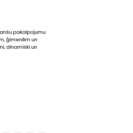
finanšu pakalpojumu
ām, ģimenēm un
i, dinamiski un