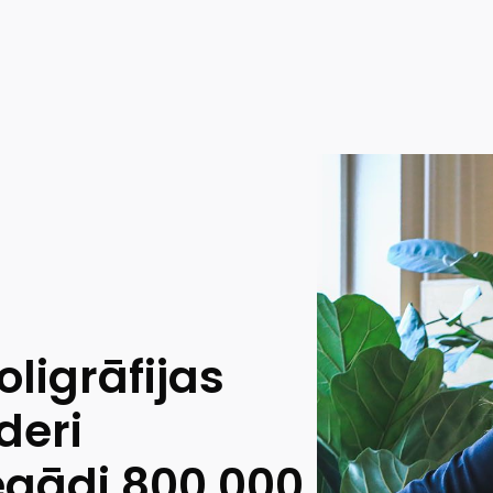
ligrāfijas
deri
egādi 800 000