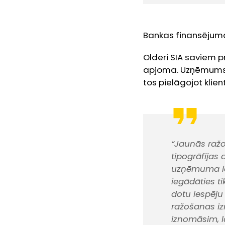
Bankas finansējuma 
Olderi SIA saviem p
apjoma. Uzņēmums p
tos pielāgojot klie
“Jaunās ražo
tipogrāfijas
uzņēmuma iek
iegādāties tik
dotu iespēju
ražošanas iz
iznomāsim, l