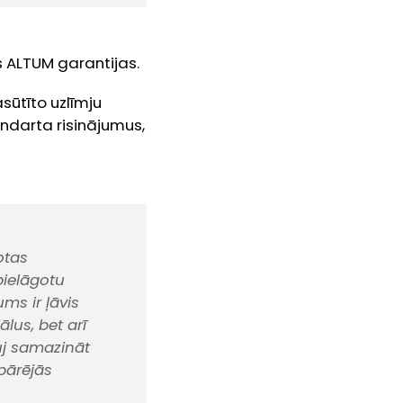
s ALTUM garantijas.
sūtīto uzlīmju
ndarta risinājumus,
otas
pielāgotu
ms ir ļāvis
ālus, bet arī
uj samazināt
pārējās