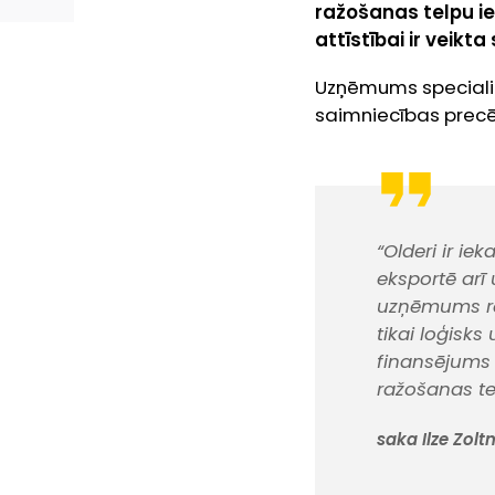
ražošanas telpu i
attīstībai ir veik
Uzņēmums speciali
saimniecības precēm
“Olderi ir ie
eksportē arī
uzņēmums ra
tikai loģisk
finansējums
ražošanas te
saka Ilze Zol