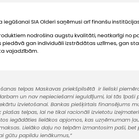
iegūšanai SIA Olderi saņēmusi arī finanšu institūcija
roduktiem nodrošina augstu kvalitāti, neatkarīgi no pa
iedāvā gan individuāli izstrādātas uzlīmes, gan sta
nta vajadzībām.
šanas telpas Maskavas priekšpilsētā ir lieliski piemēr
 darbam un nav nepieciešami ieguldījumi, lai tās īpaši 
ārtu izvietošanai. Bankas piešķirtais finansējums mu
 plašas telpas, lai ne tikai racionāli izvietotu izejmateri
 tos iegādāties lielākos apjomos, kas uzņēmumam ļa
maksas. Lielāko daļu no telpām izmantosim paši, bet 
ai gūtu papildu ienākumus,”