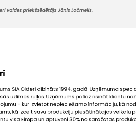
eri valdes priekšsēdētājs Jānis Ločmelis.
ri
ms SIA Olderi dibināts 1994. gadā. Uzņēmuma specialit
ās uzlīmes ruļļos. Uzņēmums palīdz risināt klientu n
ojumu – kur izvietot nepieciešamo informāciju, kā nod
s, kā izcelt savu produkciju piesātinātajos veikalu pla
ientu visā Eiropā un aptuveni 30% no saražotās produ