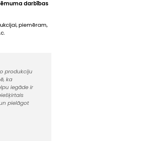
uzņēmuma darbības
kcijai, piemēram,
c.
oto produkciju
ē, ka
pu iegāde ir
iešķirtais
un pielāgot