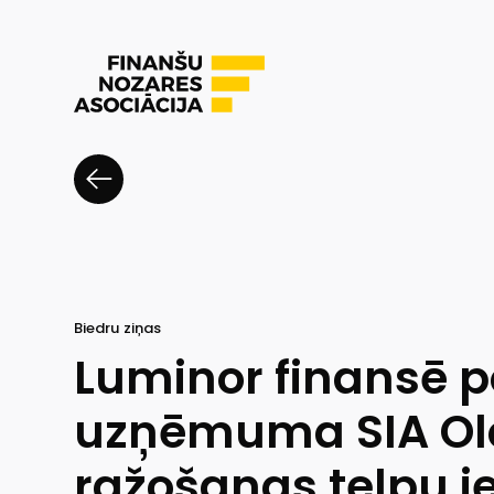
Biedru ziņas
Luminor finansē po
uzņēmuma SIA Ol
ražošanas telpu i