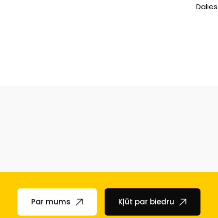
Dalies
Par mums
Kļūt par biedru