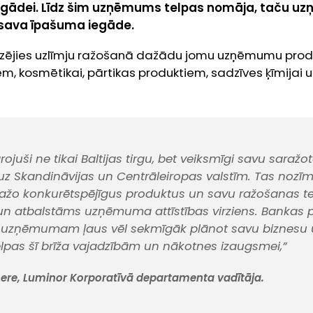
egādei. Līdz šim uzņēmums telpas nomāja, taču 
ta sava īpašuma iegāde.
zējies uzlīmju ražošanā dažādu jomu uzņēmumu produ
, kosmētikai, pārtikas produktiem, sadzīves ķīmijai u.
karojuši ne tikai Baltijas tirgu, bet veiksmīgi savu saraž
 uz Skandināvijas un Centrāleiropas valstīm. Tas nozīm
žo konkurētspējīgus produktus un savu ražošanas tel
s un atbalstāms uzņēmuma attīstības virziens. Bankas p
 uzņēmumam ļaus vēl sekmīgāk plānot savu biznesu 
lpas šī brīža vajadzībām un nākotnes izaugsmei,”
tnere, Luminor Korporatīvā departamenta vadītāja.