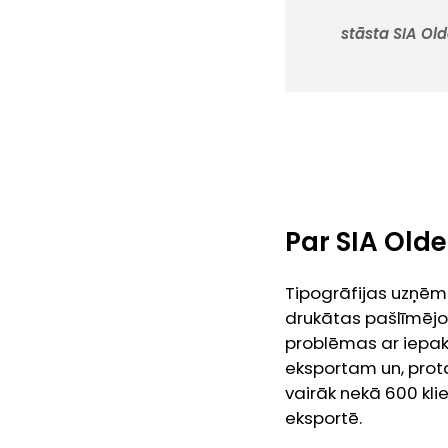
stāsta SIA Old
Par SIA Olde
Tipogrāfijas uzņēmu
drukātas pašlīmējoš
problēmas ar iepak
eksportam un, protam
vairāk nekā 600 kl
eksportē.