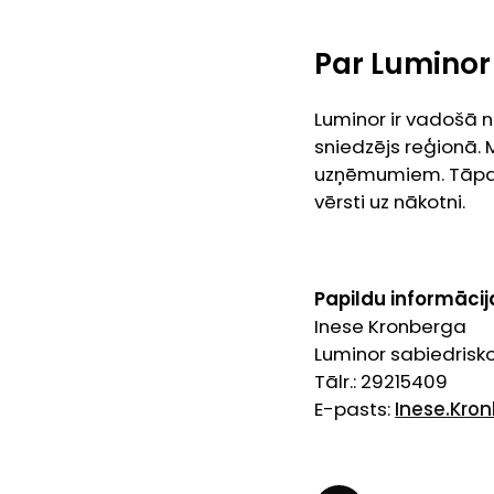
Par Luminor
Luminor ir vadošā n
sniedzējs reģionā
uzņēmumiem. Tāpat k
vērsti uz nākotni.
Papildu informācij
Inese Kronberga
Luminor sabiedrisko
Tālr.: 29215409
E-pasts:
Inese.Kro