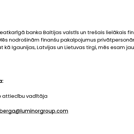
eatkarīgā banka Baltijas valstīs un trešais lielākais 
. Mēs nodrošinām finanšu pakalpojumus privātperson
ā Igaunijas, Latvijas un Lietuvas tirgi, mēs esam jaun
a:
 attiecību vadītāja
nberga@luminorgroup.com