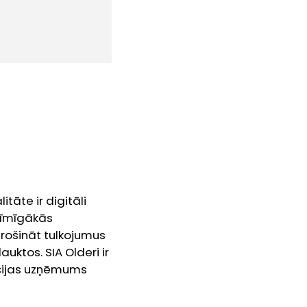
āte ir digitāli
ozīmīgākās
rošināt tulkojumus
uktos. SIA Olderi ir
kcijas uzņēmums