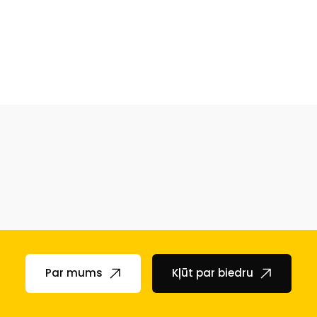
Par mums
Kļūt par biedru