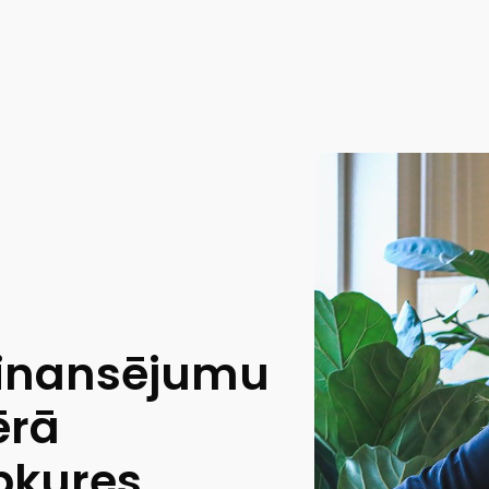
 finansējumu
ērā
pkures