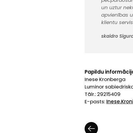
pēcpārdošan
un uztur nek
apvienības u
klientu servis
skaidro Sigur
Papildu informācij
Inese Kronberga
Luminor sabiedrisko
Tālr.: 29215409
E-pasts:
Inese.Kro