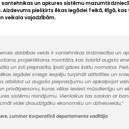
 santehnikas un apkures sistēmu mazumtirdzniecī
. Aizdevums piešķirts ēkas iegādei Teikā, Rīgā, kas
 un veikala vajadzībām.
enais darbības veids ir santehnikas tirdzniecība un a
ošana, projektēšana, montāža, kas šobrīd augsto ene
ktuāla un ļoti pieprasīta, īpaši gāzes katlu nomaiņa. Pieš
kas iegādei sniegs iespēju turpināt attīstīties un snie
 atbildot uz augošo pieprasījumu un apkalpojot vair
 privātpersonu, kuras vēlas ieviest mūsdienīgu un e
ures sistēmu risinājumu. Vienlaikus tas saskan ar ba
eicināt videi draudzīgāku ekonomiku un dzīvesveidu,”
tnere, Luminor Korporatīvā departamenta vadītāja