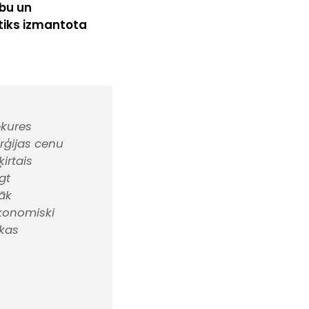
bu un
 tiks izmantota
pkures
rģijas cenu
ķirtais
gt
āk
konomiski
nkas