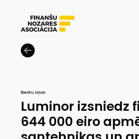
Biedru ziņas
Luminor izsniedz
644 000 eiro apm
santehnikas un a