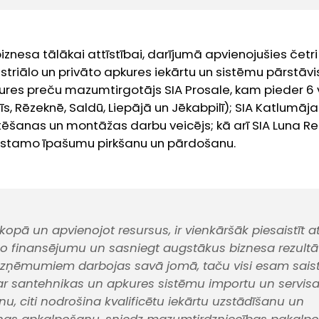
iznesa tālākai attīstībai, darījumā apvienojušies četr
triālo un privāto apkures iekārtu un sistēmu pārstāvis
res preču mazumtirgotājs SIA Prosale, kam pieder 6 ve
īs, Rēzeknē, Saldū, Liepājā un Jēkabpilī); SIA Katlumāj
ēšanas un montāžas darbu veicējs; kā arī SIA Luna Rea
ustamo īpašumu pirkšanu un pārdošanu.
kopā un apvienojot resursus, ir vienkāršāk piesaistīt at
 finansējumu un sasniegt augstākus biznesa rezultāt
zņēmumiem darbojas savā jomā, taču visi esam saistī
r santehnikas un apkures sistēmu importu un servis
u, citi nodrošina kvalificētu iekārtu uzstādīšanu un