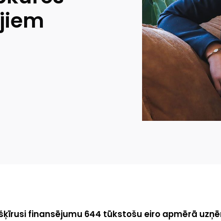
ājiem
šķīrusi finansējumu 644 tūkstošu eiro apmērā uzņ