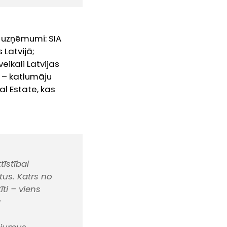
i uzņēmumi: SIA
 Latvijā;
ikali Latvijas
a – katlumāju
l Estate, kas
tīstībai
us. Katrs no
ti – viens
a