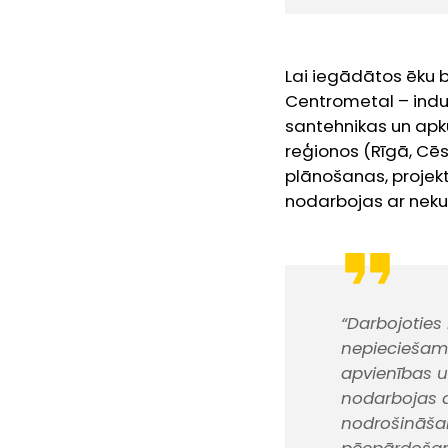
Lai iegādātos ēku b
Centrometal – indus
santehnikas un apku
reģionos (Rīgā, Cēs
plānošanas, projekt
nodarbojas ar nek
“Darbojoties 
nepieciešamo
apvienības u
nodarbojas a
nodrošināšan