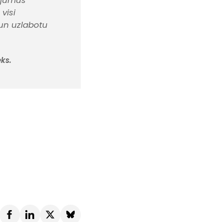
ojumus
visi
 un uzlabotu
eks.