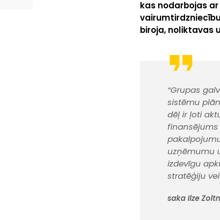
kas nodarbojas ar
vairumtirdzniecību
biroja, noliktavas
“Grupas galv
sistēmu plān
dēļ ir ļoti a
finansējums ē
pakalpojumus
uzņēmumu un
izdevīgu apk
stratēģiju v
saka Ilze Zol