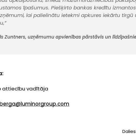
as apkalpošanu, sniedz mazumtirdzniecības pakalp
ustamos īpašumus. Piešķirto bankas kredītu izmantos 
zņēmumi, lai palielinātu ietekmi apkures iekārtu tirgū
u,”
ds Zuntners, uzņēmumu apvienības pārstāvis un
līdzīpašni
a:
 attiecību vadītāja
nberga@luminorgroup.com
Dalies