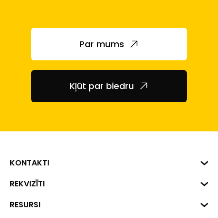
Par mums
Kļūt par biedru
KONTAKTI
Biznesa centrs "VERDE" Roberta
REKVIZĪTI
Hirša iela 1a (218.kab.), Rīga, LV-
1045
Reģ. Nr. 40008002175
RESURSI