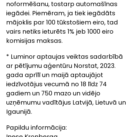
noformēšanu, tostarp automašīnas
iegādei. Piemēram, ja tiek iegādāts
mājoklis par 100 tūkstošiem eiro, tad
vairs netiks ieturēts 1% jeb 1000 eiro
komisijas maksas.
* Luminor aptaujas veiktas sadarbībā
ar pētījumu aģentūru Norstat, 2023.
gada aprīlī un maijā aptaujājot
iedzīvotājus vecumā no 18 līdz 74
gadiem un 750 mazo un vidējo
uzņēmumu vadītājus Latvijā, Lietuvā un
Igaunijā.
Papildu informācija:
Inese Kronberga