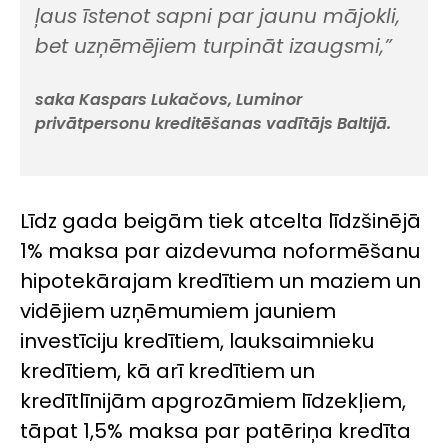
ļaus īstenot sapni par jaunu mājokli,
bet uzņēmējiem turpināt izaugsmi,”
saka Kaspars Lukačovs, Luminor
privātpersonu kreditēšanas vadītājs Baltijā.
Līdz gada beigām tiek atcelta līdzšinējā
1% maksa par aizdevuma noformēšanu
hipotekārajam kredītiem un maziem un
vidējiem uzņēmumiem jauniem
investīciju kredītiem, lauksaimnieku
kredītiem, kā arī kredītiem un
kredītlīnijām apgrozāmiem līdzekļiem,
tāpat 1,5% maksa par patēriņa kredīta