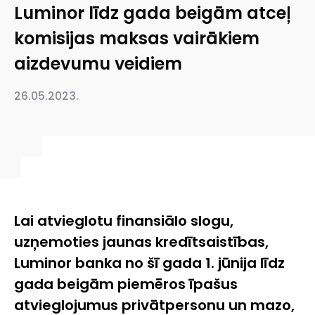
Luminor līdz gada beigām atceļ
komisijas maksas vairākiem
aizdevumu veidiem
26.05.2023.
L
ai atvieglotu finansiālo slogu,
uzņemoties jaunas kredītsaistības,
Luminor banka no šī gada 1. jūnija līdz
gada beigām piemēros īpašus
atvieglojumus privātpersonu un mazo,