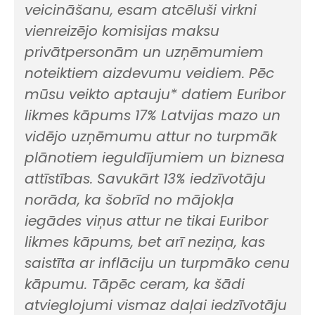
veicināšanu, esam atcēluši virkni
vienreizējo komisijas maksu
privātpersonām un uzņēmumiem
noteiktiem aizdevumu veidiem. Pēc
mūsu veikto aptauju* datiem Euribor
likmes kāpums 17% Latvijas mazo un
vidējo uzņēmumu attur no turpmāk
plānotiem ieguldījumiem un biznesa
attīstības. Savukārt 13% iedzīvotāju
norāda, ka šobrīd no mājokļa
iegādes viņus attur ne tikai Euribor
likmes kāpums, bet arī neziņa, kas
saistīta ar inflāciju un turpmāko cenu
kāpumu. Tāpēc ceram, ka šādi
atvieglojumi vismaz daļai iedzīvotāju