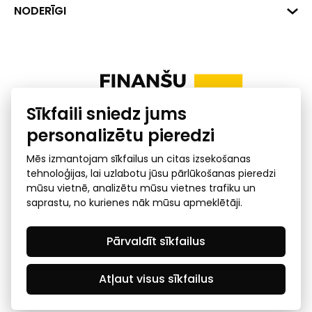
+371 287 18175
Banka: SEB Banka
Dati
NODERĪGI
info@financelatvia.eu
Kods: UNLALV2X
Materiāli
Līzings
Konta Nr. LV48UNLA0001000700732
Interaktīvie dati
Pensiju 2. līmenis
Uzņēmumu kredītspējas kalkulators
Finanšu pratība
Sīkfaili sniedz jums
Ombuds
personalizētu pieredzi
Mēs izmantojam sīkfailus un citas izsekošanas
tehnoloģijas, lai uzlabotu jūsu pārlūkošanas pieredzi
mūsu vietnē, analizētu mūsu vietnes trafiku un
saprastu, no kurienes nāk mūsu apmeklētāji.
Privātuma politika
GDPR subjekta piekļuves
Pārvaldīt sīkfailus
pieprasījums
© 2026 Latvijas Finanšu nozares asociācija - visas tiesības
rezervētas
Atļaut visus sīkfailus
Created by Mediapark