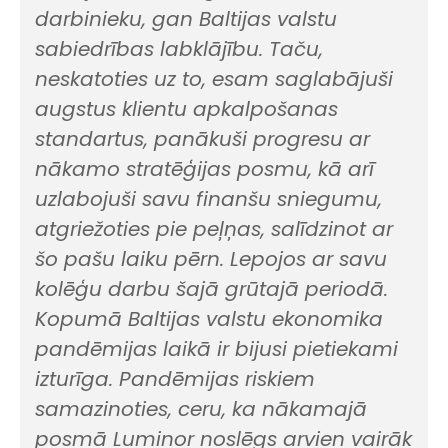
darbinieku, gan Baltijas valstu
sabiedrības labklājību. Taču,
neskatoties uz to, esam saglabājuši
augstus klientu apkalpošanas
standartus, panākuši progresu ar
nākamo stratēģijas posmu, kā arī
uzlabojuši savu finanšu sniegumu,
atgriežoties pie peļņas, salīdzinot ar
šo pašu laiku pērn. Lepojos ar savu
kolēģu darbu šajā grūtajā periodā.
Kopumā Baltijas valstu ekonomika
pandēmijas laikā ir bijusi pietiekami
izturīga. Pandēmijas riskiem
samazinoties, ceru, ka nākamajā
posmā Luminor noslēgs arvien vairāk