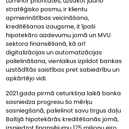
Luminor prioritātes, uzsākot jauno
stratēģisko posmu, ir klientu
apmierinātības veicināšana,
kreditēšanas izaugsme, it īpaši
hipotekāro aizdevumu jomā un MVU
sektora finansēšanā, kā arī
digitalizācijas un automatizācijas
palielināšana, vienlaikus izpildot bankas
uzstādītās saistības pret sabiedrību un
apkārtējo vidi.
2021.gada pirmā ceturkšņa laikā banka
sasniedza progresu šo mērķu
sasniegšanā, palielinot savu tirgus daļu
Baltijā hipotekārās kreditēšanās jomā,
izsniedzot finansējumu 175 miljonu eiro