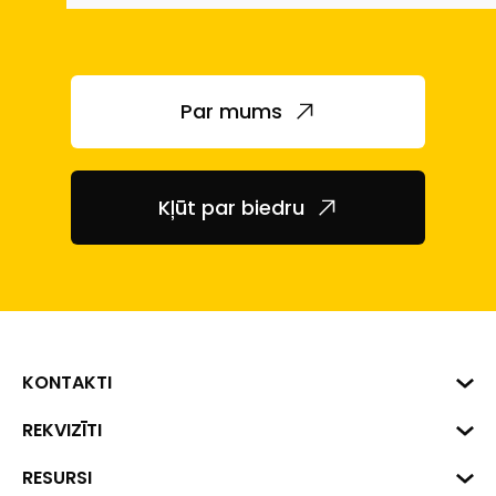
Par mums
Kļūt par biedru
KONTAKTI
Biznesa centrs "VERDE" Roberta
REKVIZĪTI
Hirša iela 1a (218.kab.), Rīga, LV-
1045
Reģ. Nr. 40008002175
RESURSI