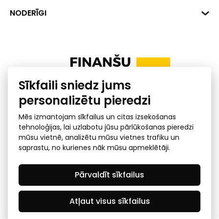
+371 287 18175
Banka: SEB Banka
Dati
NODERĪGI
info@financelatvia.eu
Kods: UNLALV2X
Materiāli
Līzings
Konta Nr. LV48UNLA0001000700732
Interaktīvie dati
Pensiju 2. līmenis
Uzņēmumu kredītspējas kalkulators
Finanšu pratība
Sīkfaili sniedz jums
Ombuds
personalizētu pieredzi
Mēs izmantojam sīkfailus un citas izsekošanas
tehnoloģijas, lai uzlabotu jūsu pārlūkošanas pieredzi
mūsu vietnē, analizētu mūsu vietnes trafiku un
saprastu, no kurienes nāk mūsu apmeklētāji.
Privātuma politika
GDPR subjekta piekļuves
Pārvaldīt sīkfailus
pieprasījums
© 2026 Latvijas Finanšu nozares asociācija - visas tiesības
rezervētas
Atļaut visus sīkfailus
Created by Mediapark