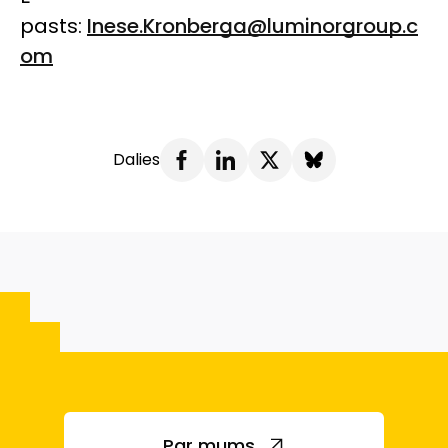
pasts:
Inese.Kronberga@luminorgroup.c
om
Dalies
Par mums