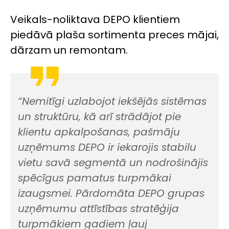
Veikals-noliktava DEPO klientiem
piedāvā plaša sortimenta preces mājai,
dārzam un remontam.
“Nemitīgi uzlabojot iekšējās sistēmas
un struktūru, kā arī strādājot pie
klientu apkalpošanas, pašmāju
uzņēmums DEPO ir iekarojis stabilu
vietu savā segmentā un nodrošinājis
spēcīgus pamatus turpmākai
izaugsmei. Pārdomāta DEPO grupas
uzņēmumu attīstības stratēģija
turpmākiem gadiem ļauj