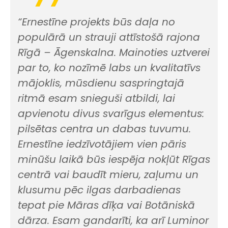
“Ernestīne projekts būs daļa no
populārā un strauji attīstošā rajona
Rīgā – Āgenskalna. Mainoties uztverei
par to, ko nozīmē labs un kvalitatīvs
mājoklis, mūsdienu saspringtajā
ritmā esam snieguši atbildi, lai
apvienotu divus svarīgus elementus:
pilsētas centra un dabas tuvumu.
Ernestīne iedzīvotājiem vien pāris
minūšu laikā būs iespēja nokļūt Rīgas
centrā vai baudīt mieru, zaļumu un
klusumu pēc ilgas darbadienas
tepat pie Māras dīķa vai Botāniskā
dārza. Esam gandarīti, ka arī Luminor