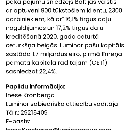
pakalpojumu sniedzējs Baltijas valstīs
ar aptuveni 900 tūkstošiem klientu, 2300
darbiniekiem, kā arī 16,1% tirgus daļu
noguldījumos un 17,2% tirgus daļu
kreditēšanā 2020. gada ceturtā
ceturkšņa beigās. Luminor pašu kapitāls
sastāda 1.7 miljardus eiro, pirmā līmeņa
pamata kapitāla rādītājam (CET1)
sasniedzot 22,4%.
Papildu informācija:
Inese Kronberga
Luminor sabiedrisko attiecību vadītāja
Tālr.: 29215409
E-pasts:
Inese.Kronberga@luminorgroup.com