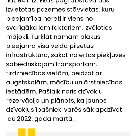
līdz 94 m
2
. Ēkas pagrabstāvā būs
izvietotas pazemes stāvvietas, kuru
pieejamība nereti ir viens no
svarīgākajiem faktoriem, izvēloties
mājokli. Turklāt namam blakus
pieejama visa veida pilsētas
infrastruktūra, sākot no ērtas piekļuves
sabiedriskajam transportam,
tirdzniecības vietām, beidzot ar
augstskolām, mācību un ārstniecības
iestādēm. Pašlaik noris dzīvokļu
rezervācija un plānots, ka jaunos
dzīvokļus īpašnieki varēs sāk apdzīvot
jau 2022. gada martā.