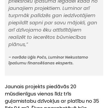
priekšroku īpašuma iegādei kādā no
jaunajiem projektiem. Luminor arī
turpmāk palīdzēs gan iedzīvotājiem
piepildīt sapni par savu mājokli, gan
arī dzīvojamo ēku attīstītājiem
realizēt to iecerētos būvniecības
plānus,”
– norāda Uģis Počs, Luminor Nekustamo
īpašumu finansēšanas eksperts.
Jaunais projekts piedāvās 20
mūsdienīgus vienas līdz trīs
guļamistabu dzīvokļus ar platību no 35