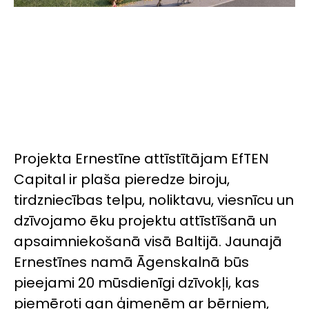
Projekta Ernestīne attīstītājam EfTEN
Capital ir plaša pieredze biroju,
tirdzniecības telpu, noliktavu, viesnīcu un
dzīvojamo ēku projektu attīstīšanā un
apsaimniekošanā visā Baltijā. Jaunajā
Ernestīnes namā Āgenskalnā būs
pieejami 20 mūsdienīgi dzīvokļi, kas
piemēroti gan ģimenēm ar bērniem,