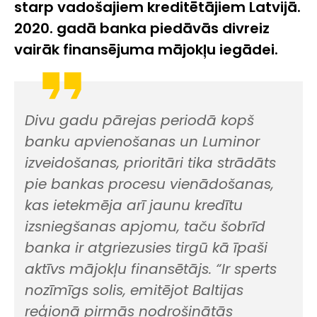
starp vadošajiem kreditētājiem Latvijā.
2020. gadā banka piedāvās divreiz
vairāk finansējuma mājokļu iegādei.
Divu gadu pārejas periodā kopš
banku apvienošanas un Luminor
izveidošanas, prioritāri tika strādāts
pie bankas procesu vienādošanas,
kas ietekmēja arī jaunu kredītu
izsniegšanas apjomu, taču šobrīd
banka ir atgriezusies tirgū kā īpaši
aktīvs mājokļu finansētājs. “Ir sperts
nozīmīgs solis, emitējot Baltijas
reģionā pirmās nodrošinātās