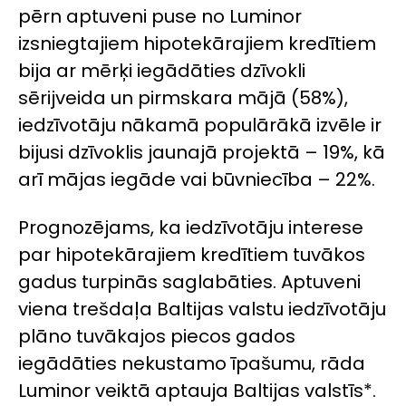
pērn aptuveni puse no Luminor
izsniegtajiem hipotekārajiem kredītiem
bija ar mērķi iegādāties dzīvokli
sērijveida un pirmskara mājā (58%),
iedzīvotāju nākamā populārākā izvēle ir
bijusi dzīvoklis jaunajā projektā – 19%, kā
arī mājas iegāde vai būvniecība – 22%.
Prognozējams, ka iedzīvotāju interese
par hipotekārajiem kredītiem tuvākos
gadus turpinās saglabāties. Aptuveni
viena trešdaļa Baltijas valstu iedzīvotāju
plāno tuvākajos piecos gados
iegādāties nekustamo īpašumu, rāda
Luminor veiktā aptauja Baltijas valstīs*.