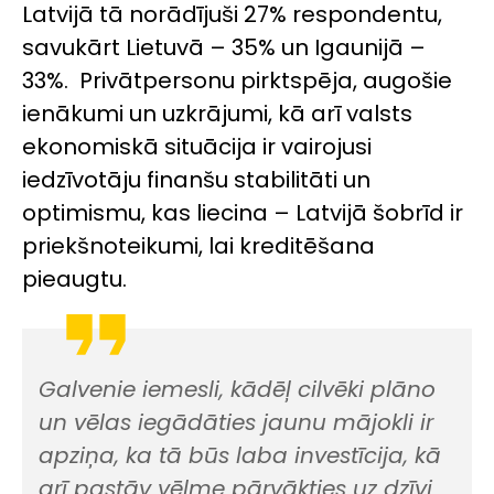
Latvijā tā norādījuši 27% respondentu,
savukārt Lietuvā – 35% un Igaunijā –
33%. Privātpersonu pirktspēja, augošie
ienākumi un uzkrājumi, kā arī valsts
ekonomiskā situācija ir vairojusi
iedzīvotāju finanšu stabilitāti un
optimismu, kas liecina – Latvijā šobrīd ir
priekšnoteikumi, lai kreditēšana
pieaugtu.
Galvenie iemesli, kādēļ cilvēki plāno
un vēlas iegādāties jaunu mājokli ir
apziņa, ka tā būs laba investīcija, kā
arī pastāv vēlme pārvākties uz dzīvi