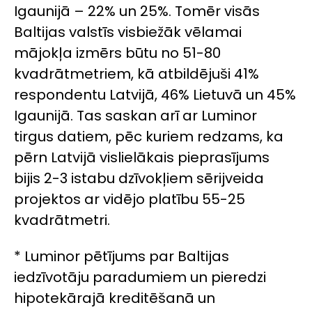
Igaunijā – 22% un 25%. Tomēr visās
Baltijas valstīs visbiežāk vēlamai
mājokļa izmērs būtu no 51-80
kvadrātmetriem, kā atbildējuši 41%
respondentu Latvijā, 46% Lietuvā un 45%
Igaunijā. Tas saskan arī ar Luminor
tirgus datiem, pēc kuriem redzams, ka
pērn Latvijā vislielākais pieprasījums
bijis 2-3 istabu dzīvokļiem sērijveida
projektos ar vidējo platību 55-25
kvadrātmetri.
* Luminor pētījums par Baltijas
iedzīvotāju paradumiem un pieredzi
hipotekārajā kreditēšanā un