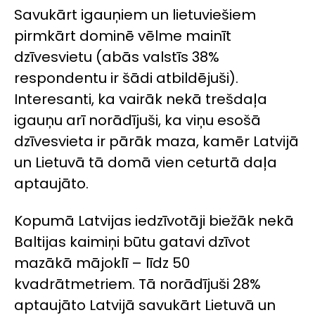
Savukārt igauņiem un lietuviešiem
pirmkārt dominē vēlme mainīt
dzīvesvietu (abās valstīs 38%
respondentu ir šādi atbildējuši).
Interesanti, ka vairāk nekā trešdaļa
igauņu arī norādījuši, ka viņu esošā
dzīvesvieta ir pārāk maza, kamēr Latvijā
un Lietuvā tā domā vien ceturtā daļa
aptaujāto.
Kopumā Latvijas iedzīvotāji biežāk nekā
Baltijas kaimiņi būtu gatavi dzīvot
mazākā mājoklī – līdz 50
kvadrātmetriem. Tā norādījuši 28%
aptaujāto Latvijā savukārt Lietuvā un