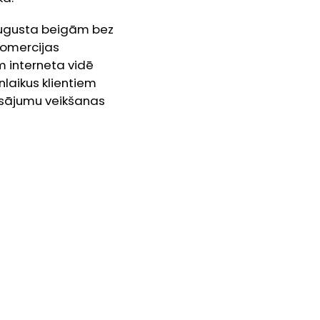
 augusta beigām bez
komercijas
m interneta vidē
laikus klientiem
aksājumu veikšanas