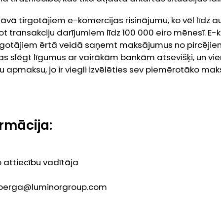
āvā tirgotājiem e-komercijas risinājumu, ko vēl līdz
t transakciju darījumiem līdz 100 000 eiro mēnesī. E-
irgotājiem ērtā veidā saņemt maksājumus no pircējie
s slēgt līgumus ar vairākām bankām atsevišķi, un vien
u apmaksu, jo ir viegli izvēlēties sev piemērotāko m
rmācija:
 attiecību vadītāja
onberga@luminorgroup.com