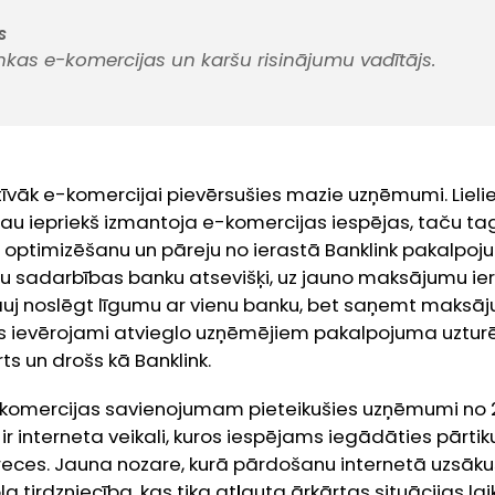
s
nkas e-komercijas un karšu risinājumu vadītājs.
aktīvāk e-komercijai pievērsušies mazie uzņēmumi. Lie
au iepriekš izmantoja e-komercijas iespējas, taču 
optimizēšanu un pāreju no ierastā Banklink pakalpoj
tru sadarbības banku atsevišķi, uz jauno maksājumu i
uj noslēgt līgumu ar vienu banku, bet saņemt maksāju
as ievērojami atvieglo uzņēmējiem pakalpojuma uztur
rts un drošs kā Banklink.
komercijas savienojumam pieteikušies uzņēmumi n
r interneta veikali, kuros iespējams iegādāties pārti
eces. Jauna nozare, kurā pārdošanu internetā uzsākuši 
a tirdzniecība, kas tika atļauta ārkārtas situācijas lai