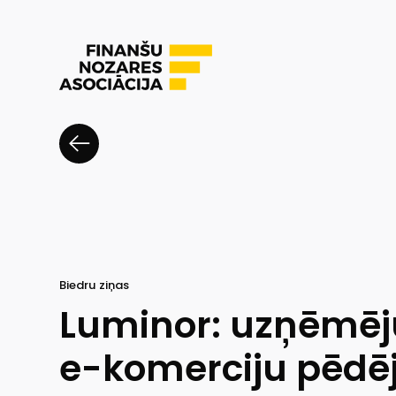
Biedru ziņas
Luminor: uzņēmēju
e-komerciju pēdē