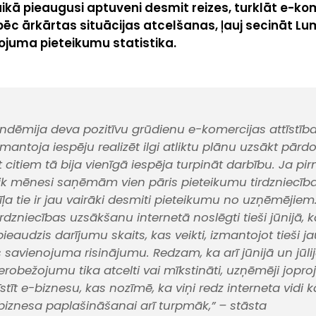
kā pieaugusi aptuveni desmit reizes, turklāt e-kom
ī pēc ārkārtas situācijas atcelšanas, ļauj secināt L
ojuma pieteikumu statistika.
ndēmija deva pozitīvu grūdienu e-komercijas attīstība
antoja iespēju realizēt ilgi atliktu plānu uzsākt pār
t citiem tā bija vienīgā iespēja turpināt darbību. Ja pi
k mēnesi saņēmām vien pāris pieteikumu tirdzniecībai
ļa tie ir jau vairāki desmiti pieteikumu no uzņēmējiem.
rdzniecības uzsākšanu internetā noslēgti tieši jūnijā, k
eaudzis darījumu skaits, kas veikti, izmantojot tieši 
 savienojuma risinājumu. Redzam, ka arī jūnijā un jūlij
ierobežojumu tika atcelti vai mīkstināti, uzņēmēji jopr
īstīt e-biznesu, kas nozīmē, ka viņi redz interneta vidi k
 biznesa paplašināšanai arī turpmāk,”
– stāsta