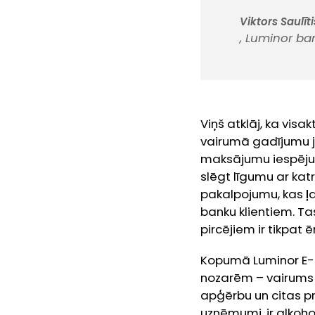
Viktors Saulīti
, Luminor ba
Viņš atklāj, ka vis
vairumā gadījumu j
maksājumu iespēju 
slēgt līgumu ar ka
pakalpojumu, kas ļa
banku klientiem. T
pircējiem ir tikpat ē
Kopumā Luminor E-
nozarēm – vairums i
apģērbu un citas pr
uzņēmumi, ir alkohol