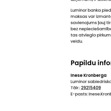
Luminor banka pied
maksas var izmanto
savienojums ļauj t
bez nepieciešamība
tas atvieglo pirkum
veidu.
Papildu info
Inese Kronberga
Luminor sabiedrisko
Tālr.:
29215409
E-pasts: Inese.Kr