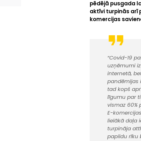
pēdējā pusgada lai
aktīvi turpinās ar
komercijas savien
“Covid-19 pa
uzņēmumi izm
internetā, be
pandēmijas i
tad kopš aprī
līgumu par ti
vismaz 60% pi
E-komercijas
lielākā daļa 
turpināja att
papildu rīku