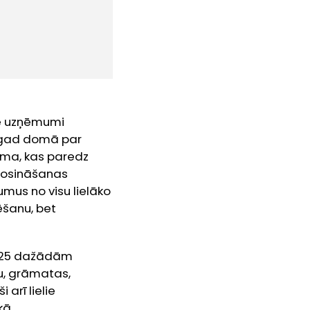
lie uzņēmumi
tagad domā par
uma, kas paredz
erosināšanas
mus no visu lielāko
ēšanu, bet
o 25 dažādām
ku, grāmatas,
arī lielie
kā.