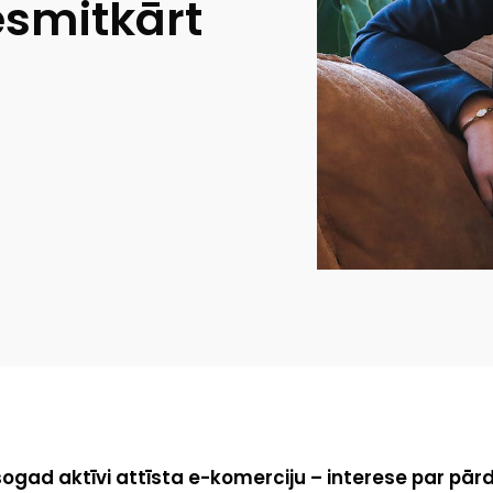
esmitkārt
šogad aktīvi attīsta e-komerciju – interese par pā