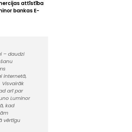
ercijas attīstība
uminor bankas E-
i – daudzi
došanu
rms
 internetā,
 Visvairāk
ad arī par
jauno Luminor
ā, kad
ojām
ā vērtīgu