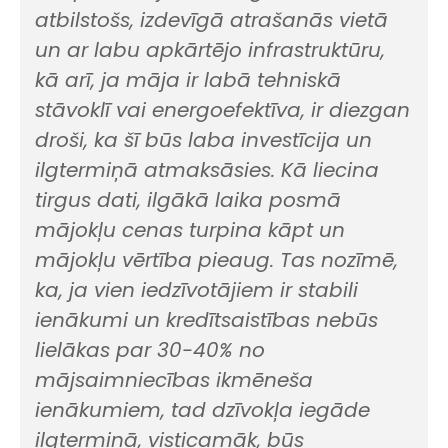
atbilstošs, izdevīgā atrašanās vietā
un ar labu apkārtējo infrastruktūru,
kā arī, ja māja ir labā tehniskā
stāvoklī vai energoefektīva, ir diezgan
droši, ka šī būs laba investīcija un
ilgtermiņā atmaksāsies. Kā liecina
tirgus dati, ilgākā laika posmā
mājokļu cenas turpina kāpt un
mājokļu vērtība pieaug. Tas nozīmē,
ka, ja vien iedzīvotājiem ir stabili
ienākumi un kredītsaistības nebūs
lielākas par 30-40% no
mājsaimniecības ikmēneša
ienākumiem, tad dzīvokļa iegāde
ilgtermiņā, visticamāk, būs