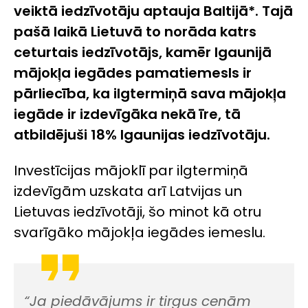
veiktā iedzīvotāju aptauja Baltijā*. Tajā
pašā laikā Lietuvā to norāda katrs
ceturtais iedzīvotājs, kamēr Igaunijā
mājokļa iegādes pamatiemesls ir
pārliecība, ka ilgtermiņā sava mājokļa
iegāde ir izdevīgāka nekā īre, tā
atbildējuši 18% Igaunijas iedzīvotāju.
Investīcijas mājoklī par ilgtermiņā
izdevīgām uzskata arī Latvijas un
Lietuvas iedzīvotāji, šo minot kā otru
svarīgāko mājokļa iegādes iemeslu.
“Ja piedāvājums ir tirgus cenām