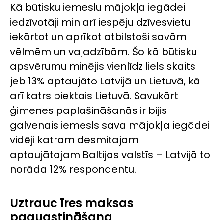
Kā būtisku iemeslu mājokļa iegādei
iedzīvotāji min arī iespēju dzīvesvietu
iekārtot un aprīkot atbilstoši savām
vēlmēm un vajadzībām. Šo kā būtisku
apsvērumu minējis vienlīdz liels skaits
jeb 13% aptaujāto Latvijā un Lietuvā, kā
arī katrs piektais Lietuvā. Savukārt
ģimenes paplašināšanās ir bijis
galvenais iemesls sava mājokļa iegādei
vidēji katram desmitajam
aptaujātajam Baltijas valstīs – Latvijā to
norāda 12% respondentu.
Uztrauc īres maksas
paaugstināšana