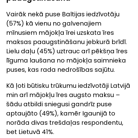
Vairāk nekā puse Baltijas iedzīvotāju
(57%) kā vienu no galvenajiem
mīnusiem mājokļa īrei uzskata īres
maksas paaugstināšanu jebkurā brīdī.
Lielu daļu (45%) uztrauc arī pēkšņa īres
līguma laušana no mājokļa saimnieka
puses, kas rada nedrošības sajūtu.
Kā ļoti būtisku trūkumu iedzīvotāji Latvijā
min arī mājokļu īres augsto maksu –
šādu atbildi sniegusi gandrīz puse
aptaujāto (49%), kamēr Igaunijā to
norāda divas trešdaļas respondentu,
bet Lietuvā 41%.