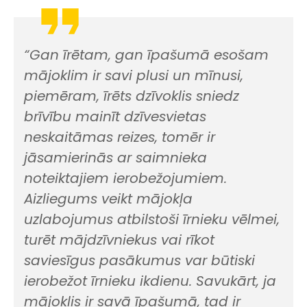
“Gan īrētam, gan īpašumā esošam
mājoklim ir savi plusi un mīnusi,
piemēram, īrēts dzīvoklis sniedz
brīvību mainīt dzīvesvietas
neskaitāmas reizes, tomēr ir
jāsamierinās ar saimnieka
noteiktajiem ierobežojumiem.
Aizliegums veikt mājokļa
uzlabojumus atbilstoši īrnieku vēlmei,
turēt mājdzīvniekus vai rīkot
saviesīgus pasākumus var būtiski
ierobežot īrnieku ikdienu. Savukārt, ja
mājoklis ir savā īpašumā, tad ir