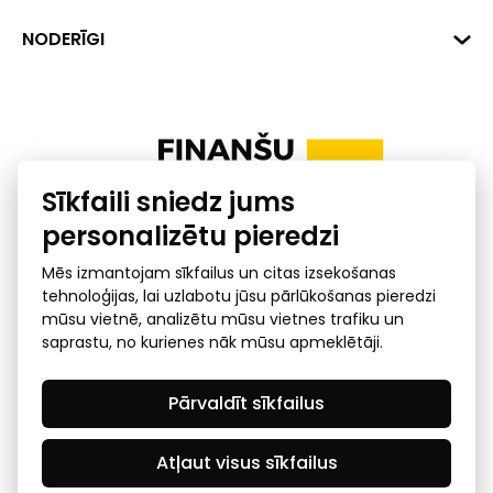
+371 287 18175
Banka: SEB Banka
Dati
NODERĪGI
info@financelatvia.eu
Kods: UNLALV2X
Materiāli
Līzings
Konta Nr. LV48UNLA0001000700732
Interaktīvie dati
Pensiju 2. līmenis
Uzņēmumu kredītspējas kalkulators
Finanšu pratība
Sīkfaili sniedz jums
Ombuds
personalizētu pieredzi
Mēs izmantojam sīkfailus un citas izsekošanas
tehnoloģijas, lai uzlabotu jūsu pārlūkošanas pieredzi
mūsu vietnē, analizētu mūsu vietnes trafiku un
saprastu, no kurienes nāk mūsu apmeklētāji.
Privātuma politika
GDPR subjekta piekļuves
Pārvaldīt sīkfailus
pieprasījums
© 2026 Latvijas Finanšu nozares asociācija - visas tiesības
rezervētas
Atļaut visus sīkfailus
Created by Mediapark