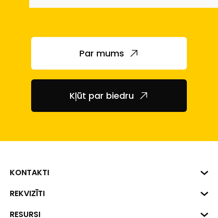
Par mums
Kļūt par biedru
KONTAKTI
Biznesa centrs "VERDE" Roberta
REKVIZĪTI
Hirša iela 1a (218.kab.), Rīga, LV-
1045
Reģ. Nr. 40008002175
RESURSI