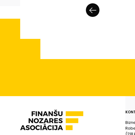
KONT
Bizn
Rober
(218.