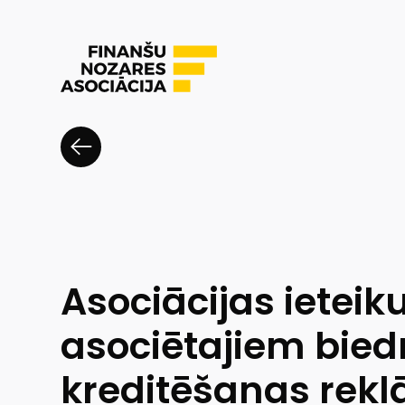
Asociācijas ietei
asociētajiem bied
kreditēšanas rekl