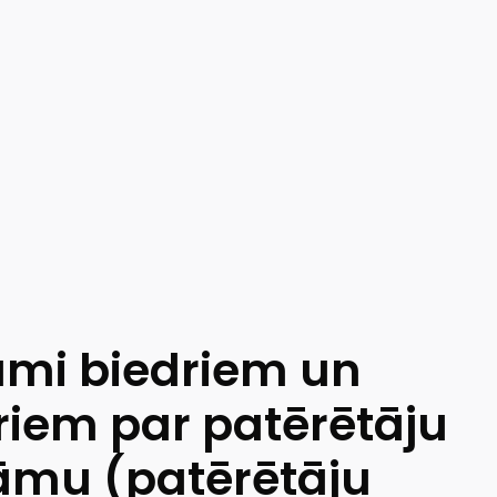
kumi biedriem un
riem par patērētāju
āmu (patērētāju