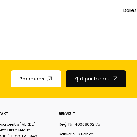
Dalies
Par mums
Kļūt par biedru
AKTI
REKVIZĪTI
esa centrs "VERDE"
Reģ. Nr. 40008002175
ta Hirša iela 1a
Banka: SEB Banka
kab.), Rīga, LV-1045