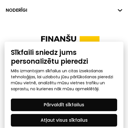
+371 287 18175
Banka: SEB Banka
Dati
NODERĪGI
info@financelatvia.eu
Kods: UNLALV2X
Materiāli
Līzings
Konta Nr. LV48UNLA0001000700732
Interaktīvie dati
Pensiju 2. līmenis
Uzņēmumu kredītspējas kalkulators
Finanšu pratība
Sīkfaili sniedz jums
Ombuds
personalizētu pieredzi
Mēs izmantojam sīkfailus un citas izsekošanas
tehnoloģijas, lai uzlabotu jūsu pārlūkošanas pieredzi
mūsu vietnē, analizētu mūsu vietnes trafiku un
saprastu, no kurienes nāk mūsu apmeklētāji.
Privātuma politika
GDPR subjekta piekļuves
Pārvaldīt sīkfailus
pieprasījums
© 2026 Latvijas Finanšu nozares asociācija - visas tiesības
rezervētas
Atļaut visus sīkfailus
Created by Mediapark