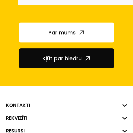
Par mums
Kļūt par biedru
KONTAKTI
Biznesa centrs "VERDE" Roberta
REKVIZĪTI
Hirša iela 1a (218.kab.), Rīga, LV-
1045
Reģ. Nr. 40008002175
RESURSI