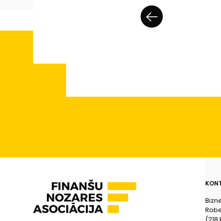
KONT
Bizn
Rober
(218.