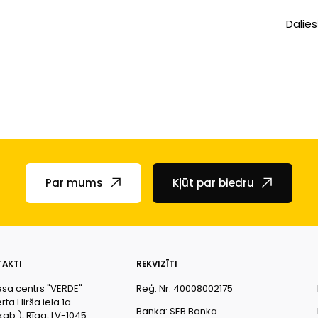
Dalies
Par mums
Kļūt par biedru
AKTI
REKVIZĪTI
esa centrs "VERDE"
Reģ. Nr. 40008002175
ta Hirša iela 1a
Banka: SEB Banka
kab.), Rīga, LV-1045