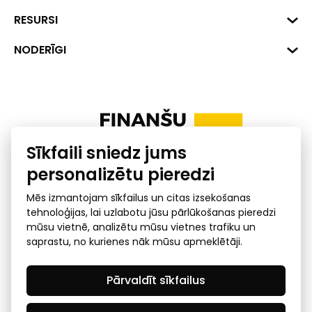
Hirša iela 1a (218.kab.), Rīga, LV-
1045
Reģ. Nr. 40008002175
RESURSI
+371 287 18175
Banka: SEB Banka
Dati
NODERĪGI
info@financelatvia.eu
Kods: UNLALV2X
Materiāli
Līzings
Konta Nr. LV48UNLA0001000700732
Interaktīvie dati
Pensiju 2. līmenis
Uzņēmumu kredītspējas kalkulators
Finanšu pratība
Sīkfaili sniedz jums
Ombuds
personalizētu pieredzi
Mēs izmantojam sīkfailus un citas izsekošanas
tehnoloģijas, lai uzlabotu jūsu pārlūkošanas pieredzi
mūsu vietnē, analizētu mūsu vietnes trafiku un
saprastu, no kurienes nāk mūsu apmeklētāji.
Privātuma politika
GDPR subjekta piekļuves
Pārvaldīt sīkfailus
pieprasījums
© 2026 Latvijas Finanšu nozares asociācija - visas tiesības