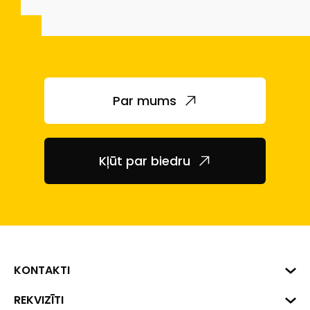
Par mums
Kļūt par biedru
KONTAKTI
Biznesa centrs "VERDE" Roberta
REKVIZĪTI