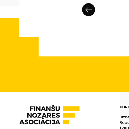
KONT
Bizn
Rober
(218.