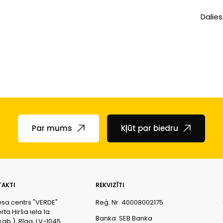
Dalies
Par mums
Kļūt par biedru
AKTI
REKVIZĪTI
esa centrs "VERDE"
Reģ. Nr. 40008002175
ta Hirša iela 1a
Banka: SEB Banka
kab.), Rīga, LV-1045