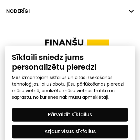
+371 287 18175
Banka: SEB Banka
Dati
NODERĪGI
info@financelatvia.eu
Kods: UNLALV2X
Materiāli
Līzings
Konta Nr. LV48UNLA0001000700732
Interaktīvie dati
Pensiju 2. līmenis
Uzņēmumu kredītspējas kalkulators
Finanšu pratība
Sīkfaili sniedz jums
Ombuds
personalizētu pieredzi
Mēs izmantojam sīkfailus un citas izsekošanas
tehnoloģijas, lai uzlabotu jūsu pārlūkošanas pieredzi
mūsu vietnē, analizētu mūsu vietnes trafiku un
saprastu, no kurienes nāk mūsu apmeklētāji.
Privātuma politika
GDPR subjekta piekļuves
Pārvaldīt sīkfailus
pieprasījums
© 2026 Latvijas Finanšu nozares asociācija - visas tiesības
rezervētas
Atļaut visus sīkfailus
Created by Mediapark