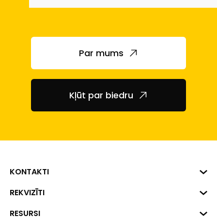
Par mums
Kļūt par biedru
KONTAKTI
Biznesa centrs "VERDE" Roberta
REKVIZĪTI
Hirša iela 1a (218.kab.), Rīga, LV-
1045
Reģ. Nr. 40008002175
RESURSI