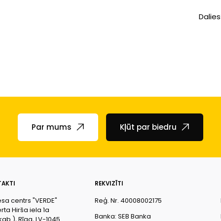
Dalies
Par mums
Kļūt par biedru
AKTI
REKVIZĪTI
esa centrs "VERDE"
Reģ. Nr. 40008002175
ta Hirša iela 1a
Banka: SEB Banka
kab.), Rīga, LV-1045