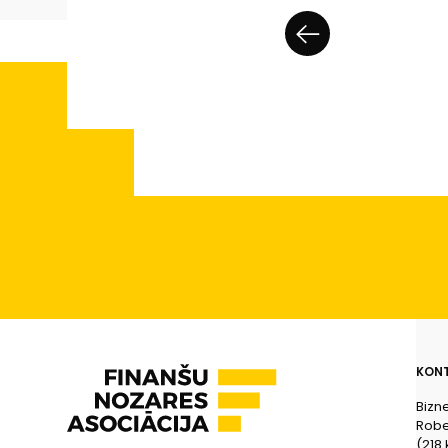
KONT
Bizn
Rober
(218.