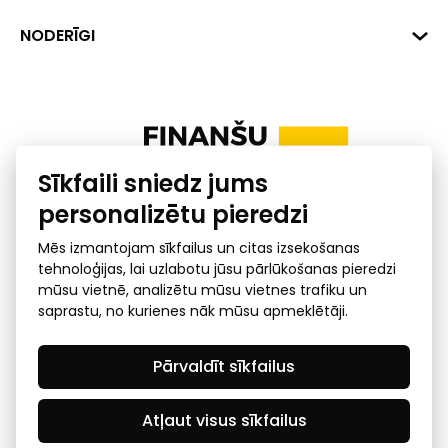
+371 287 18175
Banka: SEB Banka
Dati
NODERĪGI
info@financelatvia.eu
Kods: UNLALV2X
Materiāli
Līzings
Konta Nr. LV48UNLA0001000700732
Interaktīvie dati
Pensiju 2. līmenis
Uzņēmumu kredītspējas kalkulators
Finanšu pratība
Sīkfaili sniedz jums
Ombuds
personalizētu pieredzi
Mēs izmantojam sīkfailus un citas izsekošanas
tehnoloģijas, lai uzlabotu jūsu pārlūkošanas pieredzi
mūsu vietnē, analizētu mūsu vietnes trafiku un
saprastu, no kurienes nāk mūsu apmeklētāji.
Privātuma politika
GDPR subjekta piekļuves
Pārvaldīt sīkfailus
pieprasījums
© 2026 Latvijas Finanšu nozares asociācija - visas tiesības
rezervētas
Atļaut visus sīkfailus
Created by Mediapark