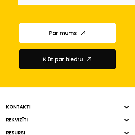
Par mums
Kļūt par biedru
KONTAKTI
Biznesa centrs "VERDE" Roberta
REKVIZĪTI
Hirša iela 1a (218.kab.), Rīga, LV-
1045
Reģ. Nr. 40008002175
RESURSI