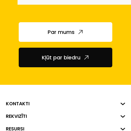
Par mums
Kļūt par biedru
KONTAKTI
Biznesa centrs "VERDE" Roberta
REKVIZĪTI
Hirša iela 1a (218.kab.), Rīga, LV-
1045
Reģ. Nr. 40008002175
RESURSI