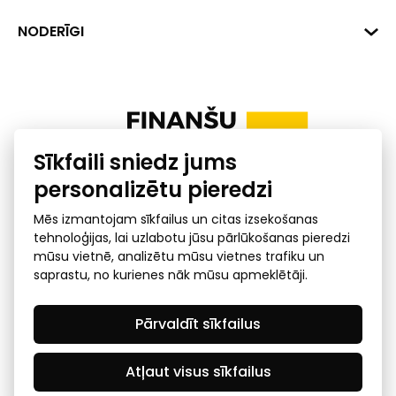
+371 287 18175
Banka: SEB Banka
Dati
NODERĪGI
info@financelatvia.eu
Kods: UNLALV2X
Materiāli
Līzings
Konta Nr. LV48UNLA0001000700732
Interaktīvie dati
Pensiju 2. līmenis
Uzņēmumu kredītspējas kalkulators
Finanšu pratība
Sīkfaili sniedz jums
Ombuds
personalizētu pieredzi
Mēs izmantojam sīkfailus un citas izsekošanas
tehnoloģijas, lai uzlabotu jūsu pārlūkošanas pieredzi
mūsu vietnē, analizētu mūsu vietnes trafiku un
saprastu, no kurienes nāk mūsu apmeklētāji.
Privātuma politika
GDPR subjekta piekļuves
Pārvaldīt sīkfailus
pieprasījums
© 2026 Latvijas Finanšu nozares asociācija - visas tiesības
rezervētas
Atļaut visus sīkfailus
Created by Mediapark