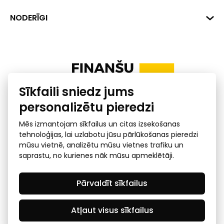
+371 287 18175
Banka: SEB Banka
Dati
NODERĪGI
info@financelatvia.eu
Kods: UNLALV2X
Materiāli
Līzings
Konta Nr. LV48UNLA0001000700732
Interaktīvie dati
Pensiju 2. līmenis
Uzņēmumu kredītspējas kalkulators
Finanšu pratība
Sīkfaili sniedz jums
Ombuds
personalizētu pieredzi
Mēs izmantojam sīkfailus un citas izsekošanas
tehnoloģijas, lai uzlabotu jūsu pārlūkošanas pieredzi
mūsu vietnē, analizētu mūsu vietnes trafiku un
saprastu, no kurienes nāk mūsu apmeklētāji.
Privātuma politika
GDPR subjekta piekļuves
Pārvaldīt sīkfailus
pieprasījums
© 2026 Latvijas Finanšu nozares asociācija - visas tiesības
rezervētas
Atļaut visus sīkfailus
Created by Mediapark