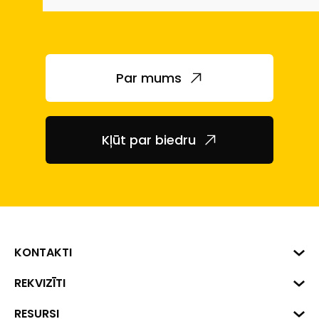
Par mums
Kļūt par biedru
KONTAKTI
Biznesa centrs "VERDE" Roberta
REKVIZĪTI
Hirša iela 1a (218.kab.), Rīga, LV-
1045
Reģ. Nr. 40008002175
RESURSI