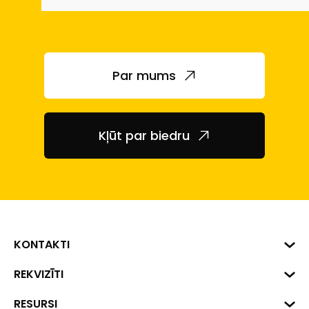
Par mums
Kļūt par biedru
KONTAKTI
Biznesa centrs "VERDE" Roberta
REKVIZĪTI
Hirša iela 1a (218.kab.), Rīga, LV-
1045
Reģ. Nr. 40008002175
RESURSI