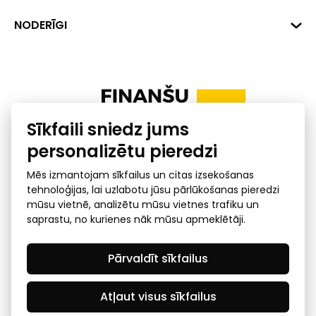
+371 287 18175
Banka: SEB Banka
Dati
NODERĪGI
info@financelatvia.eu
Kods: UNLALV2X
Materiāli
Līzings
Konta Nr. LV48UNLA0001000700732
Interaktīvie dati
Pensiju 2. līmenis
Uzņēmumu kredītspējas kalkulators
Finanšu pratība
Sīkfaili sniedz jums
Ombuds
personalizētu pieredzi
Mēs izmantojam sīkfailus un citas izsekošanas
tehnoloģijas, lai uzlabotu jūsu pārlūkošanas pieredzi
mūsu vietnē, analizētu mūsu vietnes trafiku un
saprastu, no kurienes nāk mūsu apmeklētāji.
Privātuma politika
GDPR subjekta piekļuves
Pārvaldīt sīkfailus
pieprasījums
© 2026 Latvijas Finanšu nozares asociācija - visas tiesības
rezervētas
Atļaut visus sīkfailus
Created by Mediapark