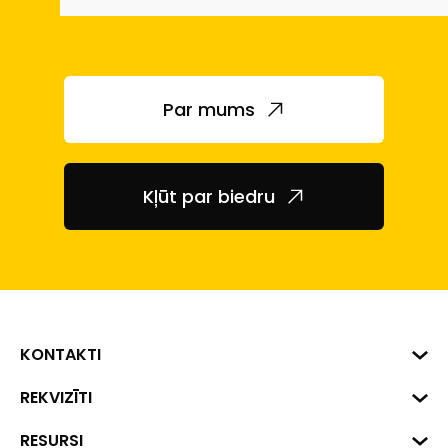
Par mums
Kļūt par biedru
KONTAKTI
Biznesa centrs "VERDE" Roberta
REKVIZĪTI
Hirša iela 1a (218.kab.), Rīga, LV-
1045
Reģ. Nr. 40008002175
RESURSI