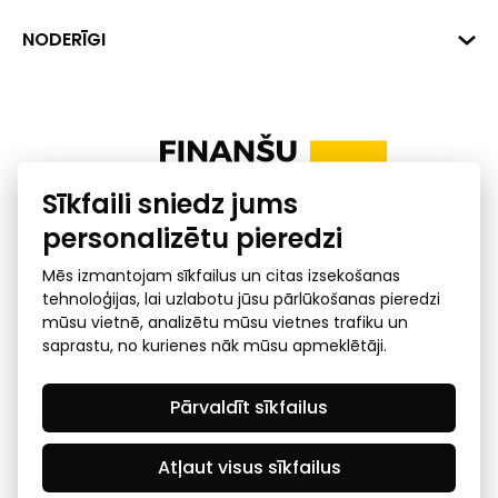
+371 287 18175
Banka: SEB Banka
Dati
NODERĪGI
info@financelatvia.eu
Kods: UNLALV2X
Materiāli
Līzings
Konta Nr. LV48UNLA0001000700732
Interaktīvie dati
Pensiju 2. līmenis
Uzņēmumu kredītspējas kalkulators
Finanšu pratība
Sīkfaili sniedz jums
Ombuds
personalizētu pieredzi
Mēs izmantojam sīkfailus un citas izsekošanas
tehnoloģijas, lai uzlabotu jūsu pārlūkošanas pieredzi
mūsu vietnē, analizētu mūsu vietnes trafiku un
saprastu, no kurienes nāk mūsu apmeklētāji.
Privātuma politika
GDPR subjekta piekļuves
Pārvaldīt sīkfailus
pieprasījums
© 2026 Latvijas Finanšu nozares asociācija - visas tiesības
rezervētas
Atļaut visus sīkfailus
Created by Mediapark